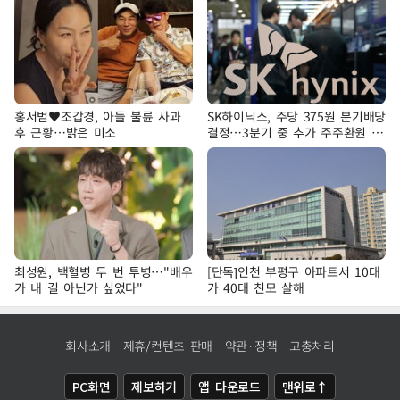
홍서범♥조갑경, 아들 불륜 사과
SK하이닉스, 주당 375원 분기배당
후 근황…밝은 미소
결정…3분기 중 추가 주주환원 발
표
최성원, 백혈병 두 번 투병…"배우
[단독]인천 부평구 아파트서 10대
가 내 길 아닌가 싶었다"
가 40대 친모 살해
회사소개
제휴/컨텐츠 판매
약관·정책
고충처리
PC화면
제보하기
앱 다운로드
맨위로↑