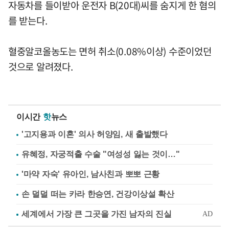
자동차를 들이받아 운전자 B(20대)씨를 숨지게 한 혐의
를 받는다.
혈중알코올농도는 면허 취소(0.08%이상) 수준이었던
것으로 알려졌다.
이시간
핫
뉴스
'고지용과 이혼' 의사 허양임, 새 출발했다
유혜정, 자궁적출 수술 "여성성 잃는 것이…"
'마약 자숙' 유아인, 남사친과 뽀뽀 근황
손 덜덜 떠는 카라 한승연, 건강이상설 확산