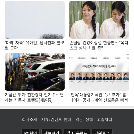
'마약 자숙' 유아인, 남사친과 볼뽀
손떨림 건강이상설 한승연…"목디
뽀 근황
스크 심해 치료 중"
기름값 뛰자 친환경차 인기↑…변
[단독]대통령기록관, '尹 추가' 홈
하는 자동차 트렌드[세쓸통]
페이지 공개…계엄 선포문은 빠져
회사소개
제휴/컨텐츠 판매
약관·정책
고충처리
PC화면
제보하기
앱 다운로드
맨위로↑