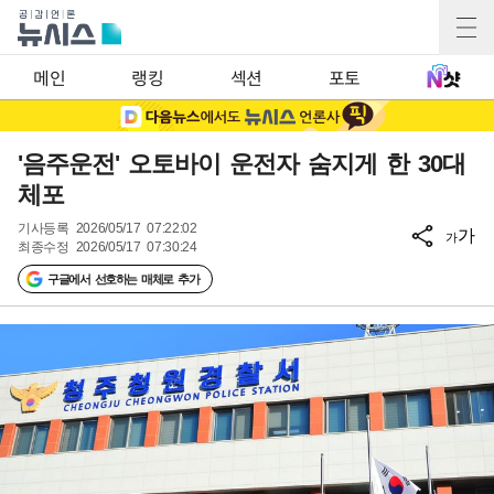
메인
랭킹
섹션
포토
'음주운전' 오토바이 운전자 숨지게 한 30대
체포
기사등록
2026/05/17 07:22:02
가
가
최종수정
2026/05/17 07:30:24
구글에서 선호하는 매체로 추가