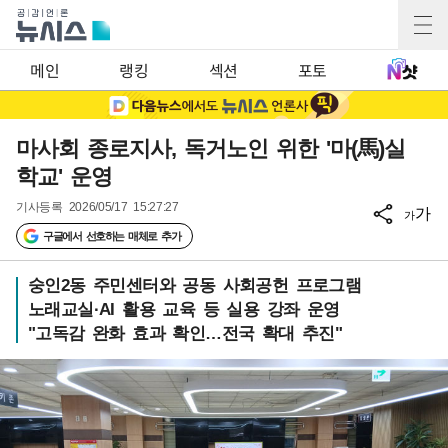
메인
랭킹
섹션
포토
마사회 종로지사, 독거노인 위한 '마(馬)실
학교' 운영
기사등록
2026/05/17 15:27:27
가
가
구글에서 선호하는 매체로 추가
숭인2동 주민센터와 공동 사회공헌 프로그램
노래교실·AI 활용 교육 등 실용 강좌 운영
"고독감 완화 효과 확인…전국 확대 추진"