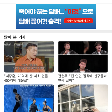
많이 본 기사
"서장훈, 28억에 산 서초 건물
전현무 "전 연인 집착에 친구들과
450억에 매물로"
연락 끊어"