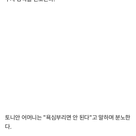
토니안 어머니는 "욕심부리면 안 된다"고 말하며 분노한
다.