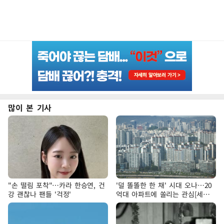
많이 본 기사
"손 떨림 포착"…카라 한승연, 건
'덜 똘똘한 한 채' 시대 오나…20
강 괜찮나 팬들 '걱정'
억대 아파트에 쏠리는 관심[세제
개편, 그 이후②]