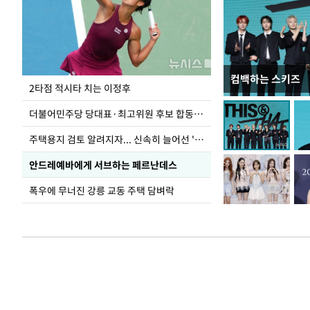
컴백하는 스키즈
이번주 국회에는 무
2타점 적시타 치는 이정후
더불어민주당 당대표·최고위원 후보 합동연설회
주택용지 검토 알려지자... 신속히 늘어선 '근조화환'
안드레예바에게 서브하는 페르난데스
폭우에 무너진 강릉 교동 주택 담벼락