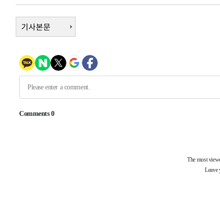
6시간 전 >
남자 농구, 나고야 아시안게임서 '홈팀' 일본과 한일전
6시간 전 >
여수 오동도 해상서 모터보트 전복…1명 사망·1명 실종
기사본문
7시간 전 >
극한폭염 한풀 꺾이지만…'낮 최고 35도' 무더위, 열대야 계
날씨]
8시간 전 >
축구협회 "압수수색·성접대 논란 사과…쇄신의 기회로 삼겠
8시간 전 >
[속보]'압수수색·성접대 논란' 축구협회 "실망과 걱정 안겨드
11시간 전 >
'최고 37도' 폭염 지속…강원동해안 최대 150㎜ 비
13시간 전 >
[속보]뉴욕증시 상승 마감…S&P 0.6% 나스닥 1.3%↑
-10633초 전 >
이란 "호르무즈 재개방 합의 근접…美 배상 선행돼야"
-1680초 전 >
[속보]與최고위원 제주·인천 순회경선…박선원·최민희·
민수·김용 순
-1633초 전 >
[속보]김민석, 與 전대 당원투표 누적 득표율 45.42%로 
래 44.56%
-915초 전 >
[속보]與 대표 경선 제주·인천 당원투표…金 47.75%·鄭 42
宋 10.17%
-449초 전 >
이강인 "아틀레티코 이적 기뻐…등번호 7번 의미보단 팀 위해
-384초 전 >
[속보]與 당대표 경선, 제주·인천 권리당원 투표 김민석 승
1시간 전 >
낮 최고 35도 '무더위'…동해안 시간당 30㎜ '강한 비'[내일
1시간 전 >
[속보]이강인 "감독님이 원하는 마음 느꼈고, 많은 트로피 원
티코 이적"
1시간 전 >
수도권 40도 육박 '펄펄'…동해안 일부 지역엔 호의주의보