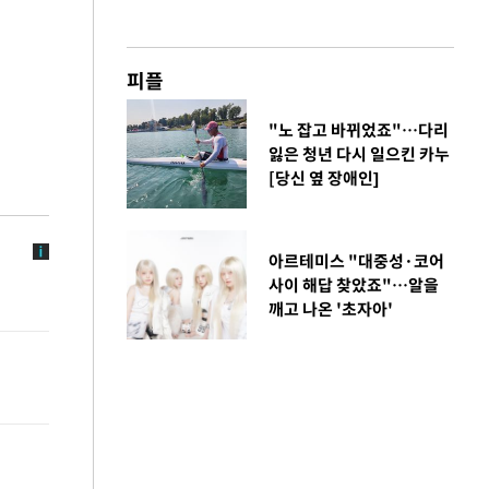
피플
"노 잡고 바뀌었죠"…다리
잃은 청년 다시 일으킨 카누
[당신 옆 장애인]
아르테미스 "대중성·코어
사이 해답 찾았죠"…알을
깨고 나온 '초자아'