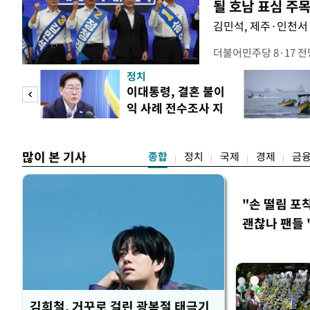
될 호남 표심 주
김민석, 제주·인천서 
더불어민주당 8·17 
보가 8일 제주·인천 지
정치
다. 앞서 정청래 후보
희망
이대통령, 결혼 불이
·울산·경남 경선에서 1
각"
익 사례 전수조사 지
제주·인천 경선에서 이기
시
만 두 후보 간 누적 득표
많이 본 기사
종합
정치
국제
경제
금
"손 떨림 포
괜찮나 팬들 
김희철, 거꾸로 걸린 광복절 태극기