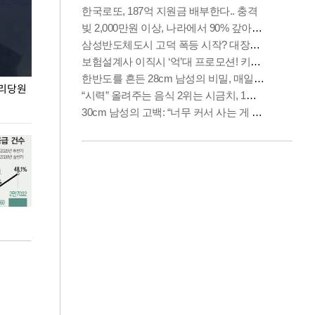
권리당원
무더위 잊는 도심형 여름 축제 '2026 서울 바캉스
용산어린이정원 앞
페스티벌'