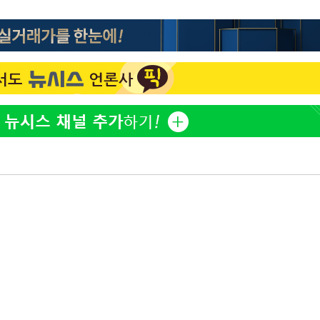
속[다음주
다"
려 죄송"