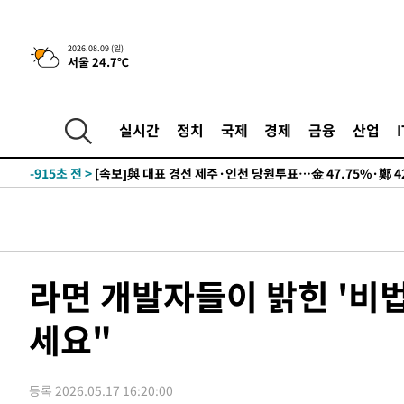
2026.08.09 (일)
13시간 전 >
[속보]뉴욕증시 상승 마감…S&P 0.6% 나스닥 1.3%↑
서울 24.7℃
-10633초 전 >
이란 "호르무즈 재개방 합의 근접…美 배상 선행돼야"
-1680초 전 >
[속보]與최고위원 제주·인천 순회경선…박선원·최민희·
실시간
정치
국제
경제
금융
산업
민수·김용 순
-1633초 전 >
[속보]김민석, 與 전대 당원투표 누적 득표율 45.42%로 
래 44.56%
-915초 전 >
[속보]與 대표 경선 제주·인천 당원투표…金 47.75%·鄭 42
宋 10.17%
-449초 전 >
이강인 "아틀레티코 이적 기뻐…등번호 7번 의미보단 팀 위해
-384초 전 >
[속보]與 당대표 경선, 제주·인천 권리당원 투표 김민석 승
1시간 전 >
낮 최고 35도 '무더위'…동해안 시간당 30㎜ '강한 비'[내일
1시간 전 >
[속보]이강인 "감독님이 원하는 마음 느꼈고, 많은 트로피 원
라면 개발자들이 밝힌 '비
티코 이적"
1시간 전 >
수도권 40도 육박 '펄펄'…동해안 일부 지역엔 호의주의보
2시간 전 >
온열질환 사망자 3명 늘어…누적 환자 3000명 돌파
세요"
3시간 전 >
강릉에 시간당 81.4㎜ 물폭탄…도로 잠기고 담벼락 붕괴
4시간 전 >
백운산서 80년근 천종산삼 9뿌리 발견…감정가 1.3억원
5시간 전 >
선재도서 해루질 나섰다 실종 60대, 닷새 만에 숨진 채 발견
등록 2026.05.17 16:20:00