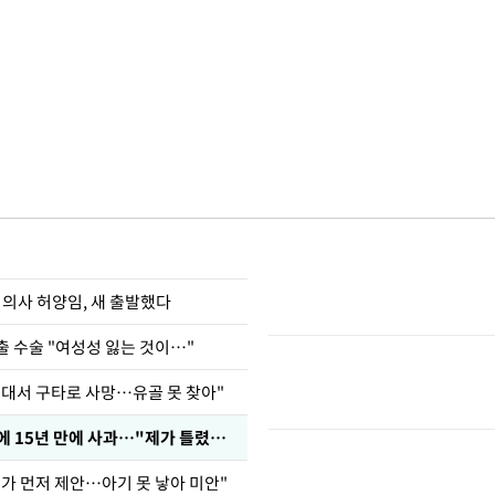
 의사 허양임, 새 출발했다
출 수술 "여성성 잃는 것이…"
군대서 구타로 사망…유골 못 찾아"
표창원, 남규리에 15년 만에 사과…"제가 틀렸습니다"
내가 먼저 제안…아기 못 낳아 미안"