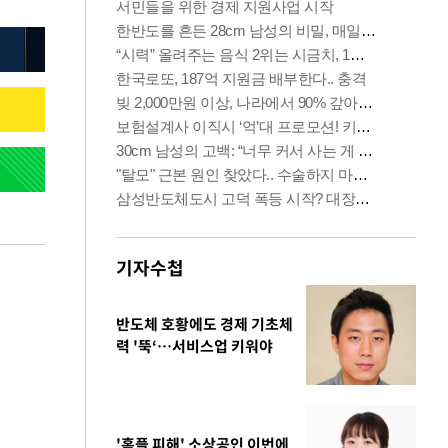
기자수첩
반도체 호황에도 경제 기초체
력 '뚝‘…서비스업 키워야
'홈플 피해' 소상공인 이번에