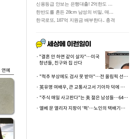
금융
시
다시 뛰는 코스닥…
'들
ETF 수익률 상위권
찍어
"결혼 안 하면 같이 살자"…미국
청년들, 친구와 집 산다
연예
· "척추 부상에도 검사 못 받아"…전 올림픽 선수, 美봅슬레이협회 상대 소송
· 英유명 여배우, 큰 교통사고서 기아차 덕에 살았다
· "주식 매일 사고판다"는 美 젊은 남성들…64%가 "나는 인생의 패배자“
· 엘베 문 열리자 지팡이 '퍽'…노인의 택배기사 폭행 이유