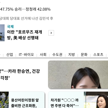
목
47.75% 승리…정청래 42.08%
전당대회 당대표 선거에 나선 김민석 후
역 순회경선에서 '누적 1위'를 탈환했
국제
경제
 우세 지역으로 점쳐졌던 충청권과 부산
이란 "호르무즈 재개
세계식량가격 다
승 1패를 주고 받은 김 후보는 이날
방, 美 배상 선행돼
상승…곡물·설탕 
며 '2승 1패'로 앞서가게 됐다. 다
야"
썩'
율 차이가 '0.86%p'에 불과
융
산업
IT·바이오
사회
수도권
지방
문화
스포츠
착"…카라 한승연, 건강
'걱정'
용산어린이정원 앞
차가원 "○○○ 까
즐비한 근조화환,
면 주변 다 죽어"…