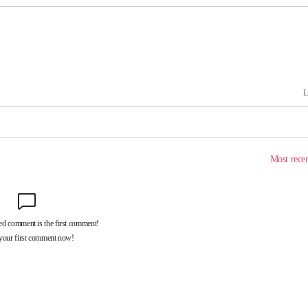
속[다음주
다"
려 죄송"
서미화·한
1위… 정청
.08%·
 뛸 것"
리
날씨]
해 아틀레