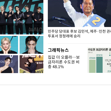
슨 일이? [뉴시스국회토pic]
민주당 당대표 후보 김민석, 제주·인천 
투표서 정청래에 승리
그래픽뉴스
집값 더 오를라…보
금자리론 수도권 비
중 48.1%