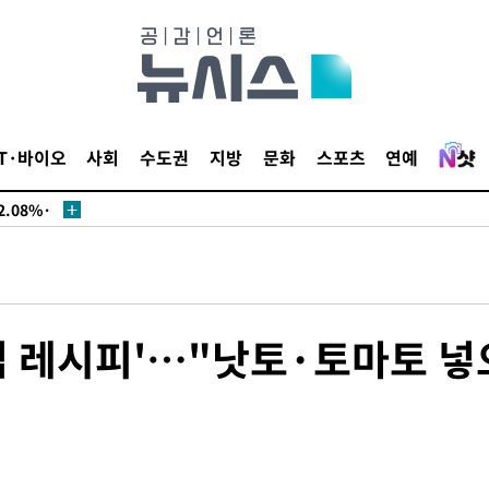
서미화·한
IT·바이오
사회
수도권
지방
문화
스포츠
연예
1위… 정청
.08%·
 뛸 것"
리
날씨]
해 아틀레
법 레시피'…"낫토·토마토 넣