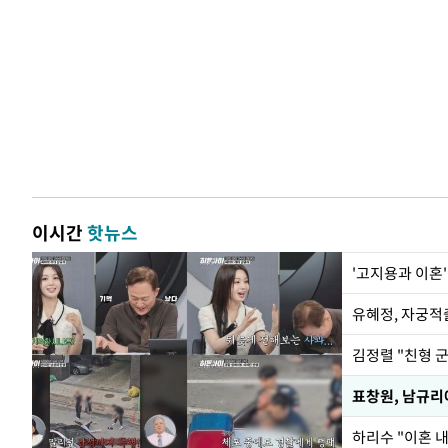
이시간
핫뉴스
'고지용과 이혼'
유혜정, 자궁적
김정렬 "친형 
하리수 "이혼 