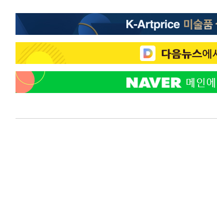
2시간 전 >
온열질환 사망자 3명 늘어…누적 환자 3000명 돌파
3시간 전 >
강릉에 시간당 81.4㎜ 물폭탄…도로 잠기고 담벼락 붕괴
4시간 전 >
백운산서 80년근 천종산삼 9뿌리 발견…감정가 1.3억원
5시간 전 >
선재도서 해루질 나섰다 실종 60대, 닷새 만에 숨진 채 발견
6시간 전 >
남자 농구, 나고야 아시안게임서 '홈팀' 일본과 한일전
6시간 전 >
여수 오동도 해상서 모터보트 전복…1명 사망·1명 실종
7시간 전 >
극한폭염 한풀 꺾이지만…'낮 최고 35도' 무더위, 열대야 계
날씨]
8시간 전 >
축구협회 "압수수색·성접대 논란 사과…쇄신의 기회로 삼겠
8시간 전 >
[속보]'압수수색·성접대 논란' 축구협회 "실망과 걱정 안겨드
11시간 전 >
'최고 37도' 폭염 지속…강원동해안 최대 150㎜ 비
13시간 전 >
[속보]뉴욕증시 상승 마감…S&P 0.6% 나스닥 1.3%↑