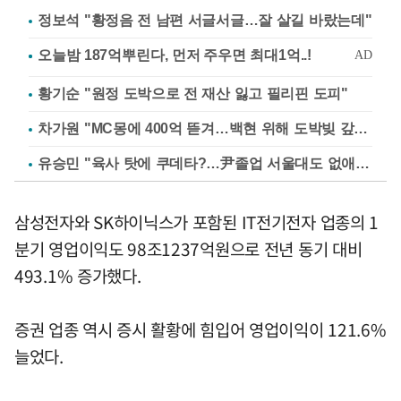
정보석 "황정음 전 남편 서글서글…잘 살길 바랐는데"
황기순 "원정 도박으로 전 재산 잃고 필리핀 도피"
차가원 "MC몽에 400억 뜯겨…백현 위해 도박빚 갚아줘"
유승민 "육사 탓에 쿠데타?…尹졸업 서울대도 없애나"
삼성전자와 SK하이닉스가 포함된 IT전기전자 업종의 1
분기 영업이익도 98조1237억원으로 전년 동기 대비
493.1% 증가했다.
증권 업종 역시 증시 활황에 힘입어 영업이익이 121.6%
늘었다.