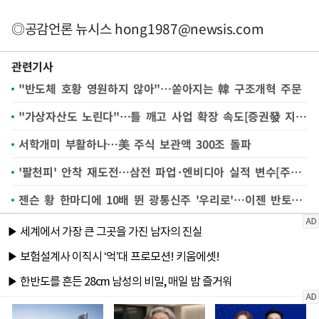
◎공감언론 뉴시스
hong1987@newsis.com
관련기사
"반도체 호황 영원하지 않아"…쏟아지는 韓 구조개혁 주문
"가상자산도 노린다"…틀 깨고 사업 확장 속도[증권發 지각변동③]
서학개미 부활하나…美 주식 보관액 300조 돌파
'팔천피' 안착 재도전…삼전 파업·엔비디아 실적 변수[주간증시전망]
젠슨 황 한마디에 10배 뛴 광통신주 '우리로'…이젠 반토막[급등주 지금은]