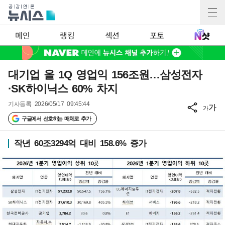
메인
랭킹
섹션
포토
대기업 올 1Q 영업익 156조원…삼성전자
·SK하이닉스 60% 차지
기사등록
2026/05/17 09:45:44
가
가
구글에서 선호하는 매체로 추가
작년 60조3294억 대비 158.6% 증가