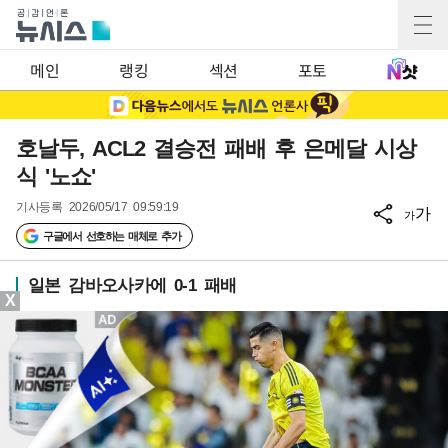
메인
랭킹
섹션
포토
호날두, ACL2 결승전 패배 후 은메달 시상
식 '노쇼'
기사등록
2026/05/17 09:59:19
가
가
구글에서 선호하는 매체로 추가
일본 감바오사카에 0-1 패배
X