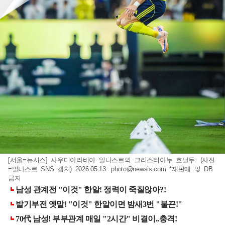
[서울=뉴시스] 사우디아라비아 알나스르의 크리스티아누 호날두. (사진
=알나스르 SNS 캡처) 2026.05.13.
photo@newsis.com
*재판매 및 DB
금지