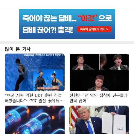
많이 본 기사
"여군 지원 막힌 UDT 훈련 직접
전현무 "전 연인 집착에 친구들과
해봤습니다"…707 출신 女유튜버
연락 끊어"
'완벽 소화'