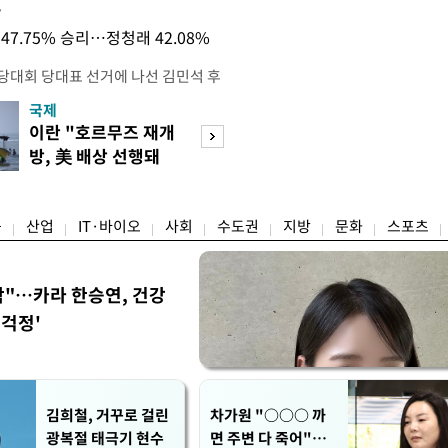
목
47.75% 승리…정청래 42.08%
전당대회 당대표 선거에 나선 김민석 후
역 순회경선에서 '누적 1위'를 탈환했
국제
경제
 우세 지역으로 점쳐졌던 충청권과 부산
이란 "호르무즈 재개
세계식량가격 다
승 1패를 주고 받은 김 후보는 이날
방, 美 배상 선행돼
상승…곡물·설탕 
며 '2승 1패'로 앞서가게 됐다. 다
야"
썩'
율 차이가 '0.86%p'에 불과
융
산업
IT·바이오
사회
수도권
지방
문화
스포츠
착"…카라 한승연, 건강
'걱정'
김희철, 거꾸로 걸린
차가원 "○○○ 까
광복절 태극기 현수
면 주변 다 죽어"…