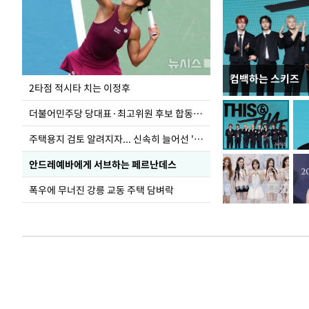
컴백하는 스키즈
이번주 국회에는 무
2타점 적시타 치는 이정후
더불어민주당 당대표·최고위원 후보 합동연설회
주택용지 검토 알려지자... 신속히 늘어선 '근조화환'
안드레예바에게 서브하는 페르난데스
폭우에 무너진 강릉 교동 주택 담벼락