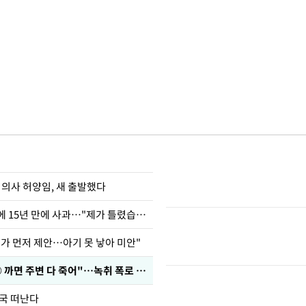
 의사 허양임, 새 출발했다
표창원, 남규리에 15년 만에 사과…"제가 틀렸습니다"
내가 먼저 제안…아기 못 낳아 미안"
차가원 "○○○ 까면 주변 다 죽어"…녹취 폭로 파장
한국 떠난다