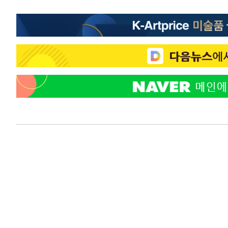
19초 전 >
강릉에 시간당 81.4㎜ 물폭탄…도로 잠기고 담벼락 붕괴
1시간 전 >
백운산서 80년근 천종산삼 9뿌리 발견…감정가 1.3억원
1시간 전 >
선재도서 해루질 나섰다 실종 60대, 닷새 만에 숨진 채 발견
2시간 전 >
남자 농구, 나고야 아시안게임서 '홈팀' 일본과 한일전
2시간 전 >
여수 오동도 해상서 모터보트 전복…1명 사망·1명 실종
3시간 전 >
극한폭염 한풀 꺾이지만…'낮 최고 35도' 무더위, 열대야 계
날씨]
4시간 전 >
축구협회 "압수수색·성접대 논란 사과…쇄신의 기회로 삼겠
4시간 전 >
[속보]'압수수색·성접대 논란' 축구협회 "실망과 걱정 안겨드
8시간 전 >
'최고 37도' 폭염 지속…강원동해안 최대 150㎜ 비
9시간 전 >
[속보]뉴욕증시 상승 마감…S&P 0.6% 나스닥 1.3%↑