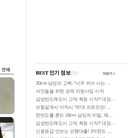
금융
시
다시 뛰는 코스닥…
'들
ETF 수익률 상위권
찍어
연예