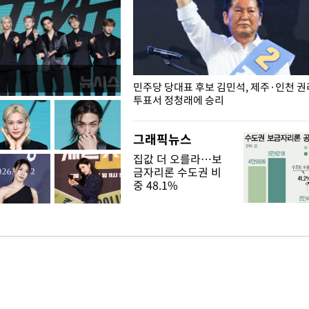
슨 일이? [뉴시스국회토pic]
민주당 당대표 후보 김민석, 제주·인천 
투표서 정청래에 승리
그래픽뉴스
집값 더 오를라…보
금자리론 수도권 비
중 48.1%