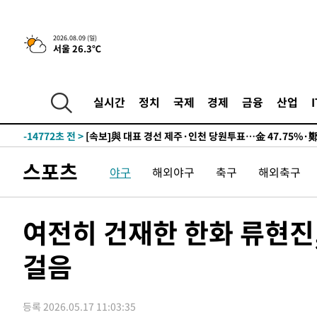
9시간 전 >
[속보]뉴욕증시 상승 마감…S&P 0.6% 나스닥 1.3%↑
2026.08.09 (일)
서울 26.3℃
-24490초 전 >
이란 "호르무즈 재개방 합의 근접…美 배상 선행돼야"
-15537초 전 >
[속보]與최고위원 제주·인천 순회경선…박선원·최민희
한민수·김용 순
-15490초 전 >
[속보]김민석, 與 전대 당원투표 누적 득표율 45.42%로 
실시간
정치
국제
경제
금융
산업
청래 44.56%
-14772초 전 >
[속보]與 대표 경선 제주·인천 당원투표…金 47.75%·
42.08%·宋 10.17%
-14306초 전 >
이강인 "아틀레티코 이적 기뻐…등번호 7번 의미보단 팀 
것"
-14241초 전 >
[속보]與 당대표 경선, 제주·인천 권리당원 투표 김민석 
스포츠
야구
해외야구
축구
해외축구
-8015초 전 >
낮 최고 35도 '무더위'…동해안 시간당 30㎜ '강한 비'[내
-7285초 전 >
[속보]이강인 "감독님이 원하는 마음 느꼈고, 많은 트로피 
레티코 이적"
-7067초 전 >
수도권 40도 육박 '펄펄'…동해안 일부 지역엔 호의주의보
여전히 건재한 한화 류현진,
-6036초 전 >
온열질환 사망자 3명 늘어…누적 환자 3000명 돌파
걸음
19초 전 >
강릉에 시간당 81.4㎜ 물폭탄…도로 잠기고 담벼락 붕괴
1시간 전 >
백운산서 80년근 천종산삼 9뿌리 발견…감정가 1.3억원
1시간 전 >
선재도서 해루질 나섰다 실종 60대, 닷새 만에 숨진 채 발견
등록 2026.05.17 11:03:35
2시간 전 >
남자 농구, 나고야 아시안게임서 '홈팀' 일본과 한일전