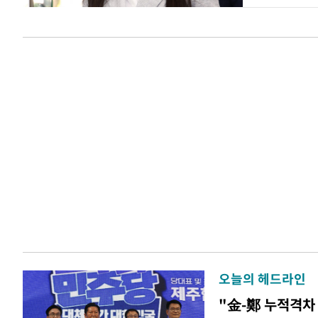
오늘의 헤드라인
"金-鄭 누적격차 