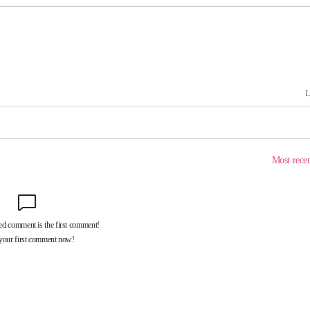
속[다음주
다"
려 죄송"
·서미화·
1위… 정
鄭
위해 뛸
승리
일날씨]
원해 아틀