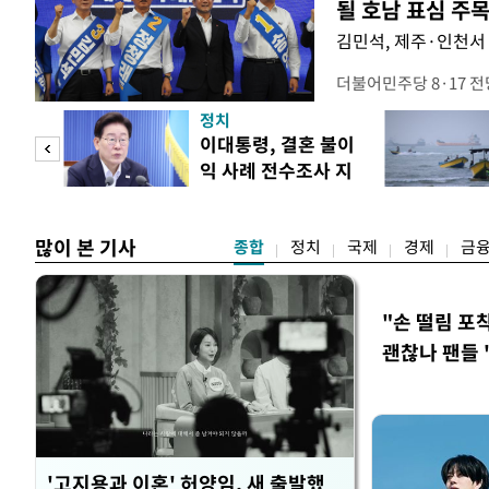
될 호남 표심 주
김민석, 제주·인천서 
더불어민주당 8·17 
보가 8일 제주·인천 지
정치
다. 앞서 정청래 후보
희망
이대통령, 결혼 불이
·울산·경남 경선에서 1
각"
익 사례 전수조사 지
제주·인천 경선에서 이기
시
만 두 후보 간 누적 득표
많이 본 기사
종합
정치
국제
경제
금
"손 떨림 포
괜찮나 팬들 
'고지용과 이혼' 허양임, 새 출발했