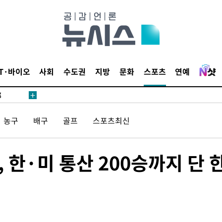
·서미화·
1위… 정
IT·바이오
사회
수도권
지방
문화
스포츠
연예
鄭
위해 뛸
승리
농구
배구
골프
스포츠최신
일날씨]
원해 아틀
 한·미 통산 200승까지 단 