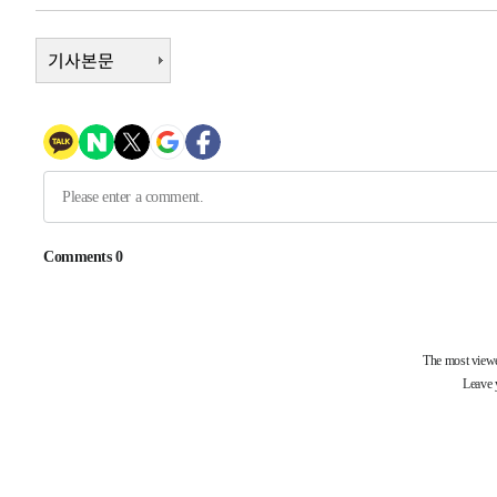
2시간 전 >
여수 오동도 해상서 모터보트 전복…1명 사망·1명 실종
기사본문
3시간 전 >
극한폭염 한풀 꺾이지만…'낮 최고 35도' 무더위, 열대야 계
날씨]
4시간 전 >
축구협회 "압수수색·성접대 논란 사과…쇄신의 기회로 삼겠
4시간 전 >
[속보]'압수수색·성접대 논란' 축구협회 "실망과 걱정 안겨드
8시간 전 >
'최고 37도' 폭염 지속…강원동해안 최대 150㎜ 비
9시간 전 >
[속보]뉴욕증시 상승 마감…S&P 0.6% 나스닥 1.3%↑
-24490초 전 >
이란 "호르무즈 재개방 합의 근접…美 배상 선행돼야"
-15537초 전 >
[속보]與최고위원 제주·인천 순회경선…박선원·최민희
한민수·김용 순
-15490초 전 >
[속보]김민석, 與 전대 당원투표 누적 득표율 45.42%로 
청래 44.56%
-14772초 전 >
[속보]與 대표 경선 제주·인천 당원투표…金 47.75%·
42.08%·宋 10.17%
-14306초 전 >
이강인 "아틀레티코 이적 기뻐…등번호 7번 의미보단 팀 
것"
-14241초 전 >
[속보]與 당대표 경선, 제주·인천 권리당원 투표 김민석 
-8015초 전 >
낮 최고 35도 '무더위'…동해안 시간당 30㎜ '강한 비'[내
-7285초 전 >
[속보]이강인 "감독님이 원하는 마음 느꼈고, 많은 트로피 
레티코 이적"
-7067초 전 >
수도권 40도 육박 '펄펄'…동해안 일부 지역엔 호의주의보
-6036초 전 >
온열질환 사망자 3명 늘어…누적 환자 3000명 돌파