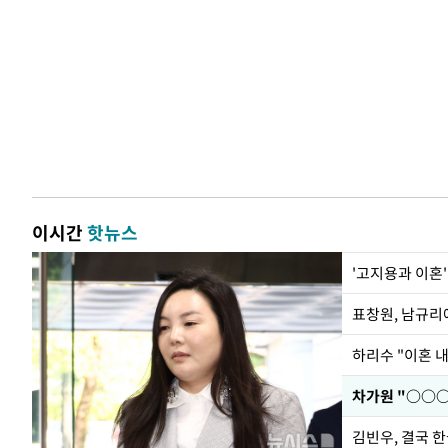
이시간
핫뉴스
'고지용과 이혼'
하리수 "이혼 
김빈우, 결국 