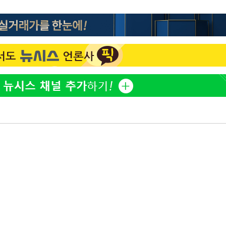
'고지용과 이혼' 허양임, 새
1
발했다
"손 떨림 포착"…카라 한
2
팬들 '걱정'
김희철, 거꾸로 걸린 광복
3
"X돌았네"
속[다음주
차가원 "○○○ 까면 주변
4
다"
미반환 속 녹취 폭로 파장
려 죄송"
용산어린이정원 앞 즐비한 
5
시스Pic]
외신 주목한 '축구협회 성접
6
한일월드컵까지 소환
남자 농구, 나고야 아시안게
7
과 한일전