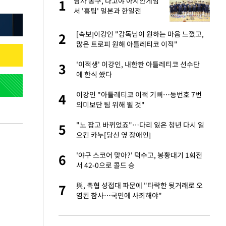
 출
남자 농구, 나고야 아시안게임
1
1
서 '홈팀' 일본과 한일전
승연, 건강 괜찮나
[속보]이강인 "감독님이 원하는 마음 느꼈고,
2
2
많은 트로피 원해 아틀레티코 이적"
절 태극기 현수막에
'이적생' 이강인, 내한한 아틀레티코 선수단
3
3
에 한식 쐈다
 다 죽어"…전세금
이강인 "아틀레티코 이적 기뻐…등번호 7번
4
4
의미보단 팀 위해 뛸 것"
근조화환, 왜?[뉴
"노 잡고 바뀌었죠"…다리 잃은 청년 다시 일
5
5
으킨 카누[당신 옆 장애인]
대 의혹'…2002
'야구 스코어 맞아?' 덕수고, 봉황대기 1회전
6
6
서 42-0으로 콜드 승
임서 '홈팀' 일본
與, 축협 성접대 파문에 "타락한 뒷거래로 오
7
7
염된 참사…국민에 사죄해야"