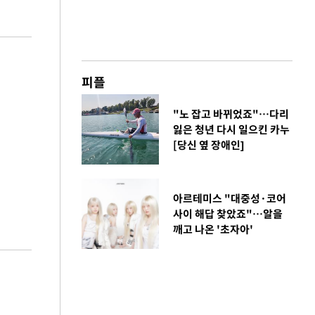
피플
"노 잡고 바뀌었죠"…다리
잃은 청년 다시 일으킨 카누
[당신 옆 장애인]
아르테미스 "대중성·코어
사이 해답 찾았죠"…알을
깨고 나온 '초자아'