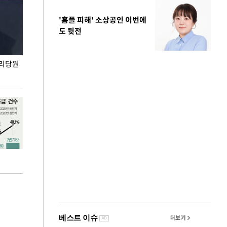
'홈플 피해' 소상공인 이번에
도 뒷전
권리당원
무더위 잊는 도심형 여름 축제 '2026 서울 바캉스
용산어린이정원 앞
페스티벌'