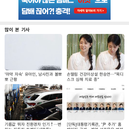
많이 본 기사
'마약 자숙' 유아인, 남사친과 볼뽀
손떨림 건강이상설 한승연…"목디
뽀 근황
스크 심해 치료 중"
기름값 뛰자 친환경차 인기↑…변
[단독]대통령기록관, '尹 추가' 홈