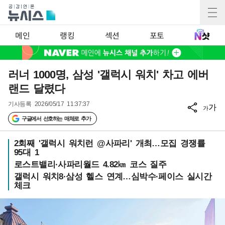
메인
랭킹
섹션
포토
러너 1000명, 삼성 '갤럭시 워치' 차고 에버
랜드 달렸다
기사등록
2026/05/17 11:37:37
가
가
구글에서 선호하는 매체로 추가
2회째 '갤럭시 워치런 @사파리' 개최…모집 경쟁률
95대 1
로스트밸리·사파리월드 4.82㎞ 코스 질주
갤럭시 워치8·삼성 헬스 연계…심박수·페이스 실시간
체크