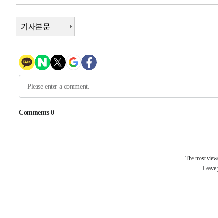
1시간 전 >
여수 오동도 해상서 모터보트 전복…1명 사망·1명 실종
2시간 전 >
기사본문
극한폭염 한풀 꺾이지만…'낮 최고 35도' 무더위, 열대야 계
날씨]
3시간 전 >
축구협회 "압수수색·성접대 논란 사과…쇄신의 기회로 삼겠
4시간 전 >
[속보]'압수수색·성접대 논란' 축구협회 "실망과 걱정 안겨드
7시간 전 >
'최고 37도' 폭염 지속…강원동해안 최대 150㎜ 비
9시간 전 >
[속보]뉴욕증시 상승 마감…S&P 0.6% 나스닥 1.3%↑
-26941초 전 >
이란 "호르무즈 재개방 합의 근접…美 배상 선행돼야"
-17988초 전 >
[속보]與최고위원 제주·인천 순회경선…박선원·최민희
한민수·김용 순
-17941초 전 >
[속보]김민석, 與 전대 당원투표 누적 득표율 45.42%로 
청래 44.56%
-17223초 전 >
[속보]與 대표 경선 제주·인천 당원투표…金 47.75%·
42.08%·宋 10.17%
-16757초 전 >
이강인 "아틀레티코 이적 기뻐…등번호 7번 의미보단 팀 
것"
-16692초 전 >
[속보]與 당대표 경선, 제주·인천 권리당원 투표 김민석 
-10466초 전 >
낮 최고 35도 '무더위'…동해안 시간당 30㎜ '강한 비'[
-9736초 전 >
[속보]이강인 "감독님이 원하는 마음 느꼈고, 많은 트로피 
레티코 이적"
-9518초 전 >
수도권 40도 육박 '펄펄'…동해안 일부 지역엔 호의주의보
-8487초 전 >
온열질환 사망자 3명 늘어…누적 환자 3000명 돌파