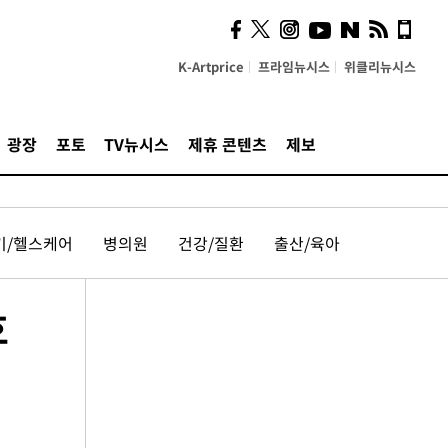
K-Artprice
프라임뉴시스
위클리뉴시스
광장
포토
TV뉴시스
제휴 콘텐츠
제보
기/헬스케어
병의원
건강/질환
출산/육아
호