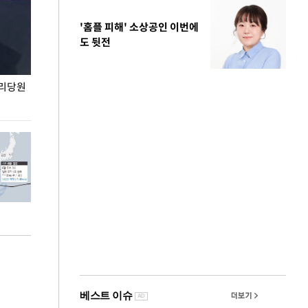
'홈플 피해' 소상공인 이번에
도 뒷전
권리당원
무더위 잊는 도심형 여름 축제 '2026 서울 바캉스
용산어린이정원 앞
페스티벌'