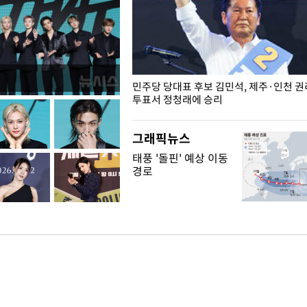
슨 일이? [뉴시스국회토pic]
민주당 당대표 후보 김민석, 제주·인천 
투표서 정청래에 승리
그래픽뉴스
태풍 '돌핀' 예상 이동
경로