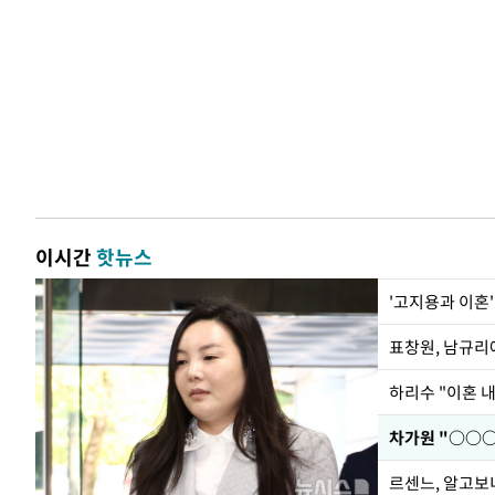
이시간
핫뉴스
'고지용과 이혼'
하리수 "이혼 
르센느, 알고보