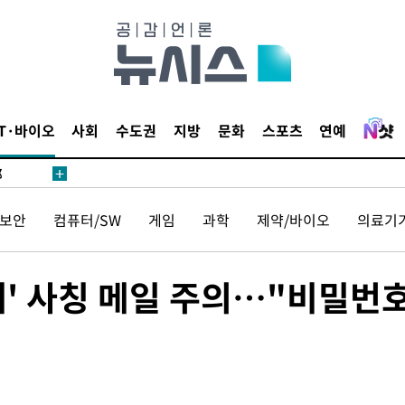
·서미화·
1위… 정
IT·바이오
사회
수도권
지방
문화
스포츠
연예
鄭
위해 뛸
승리
보안
컴퓨터/SW
게임
과학
제약/바이오
의료기
내일날씨]
원해 아틀
제' 사칭 메일 주의…"비밀번