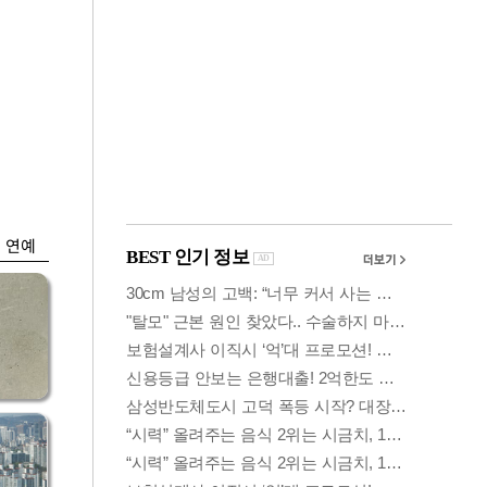
금융
시
다시 뛰는 코스닥…
'들
ETF 수익률 상위권
찍어
연예