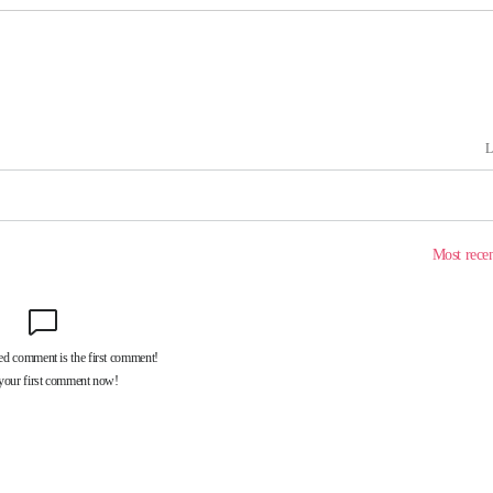
속[다음주
다"
려 죄송"
·서미화·
1위… 정
鄭
위해 뛸
승리
내일날씨]
원해 아틀