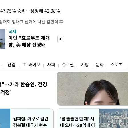
목
47.75% 승리…정청래 42.08%
전당대회 당대표 선거에 나선 김민석 후
역 순회경선에서 '누적 1위'를 탈환했
국제
경제
 우세 지역으로 점쳐졌던 충청권과 부산
이란 "호르무즈 재개
세계식량가격 다
승 1패를 주고 받은 김 후보는 이날
방, 美 배상 선행돼
상승…곡물·설탕 
며 '2승 1패'로 앞서가게 됐다. 다
야"
썩'
율 차이가 '0.86%p'에 불과
융
산업
IT·바이오
사회
수도권
지방
문화
스포츠
착"…카라 한승연, 건강
'걱정'
김희철, 거꾸로 걸린
'덜 똘똘한 한 채' 시
광복절 태극기 현수
대 오나…20억대 아