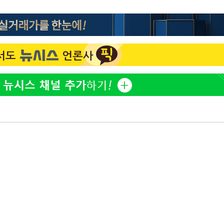
'고지용과 이혼' 허양임, 새
1
발했다
"손 떨림 포착"…카라 한
2
팬들 '걱정'
김희철, 거꾸로 걸린 광복
3
"X돌았네"
속[다음주
'덜 똘똘한 한 채' 시대 
4
다"
에 쏠리는 관심[세제 개편,
려 죄송"
차가원 "○○○ 까면 주변
5
미반환 속 녹취 폭로 파장
외신 주목한 '축구협회 성접
6
한일월드컵까지 소환
용산어린이정원 앞 즐비한 
7
시스Pic]