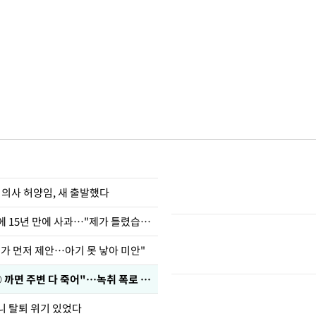
 의사 허양임, 새 출발했다
표창원, 남규리에 15년 만에 사과…"제가 틀렸습니다"
내가 먼저 제안…아기 못 낳아 미안"
차가원 "○○○ 까면 주변 다 죽어"…녹취 폭로 파장
니 탈퇴 위기 있었다