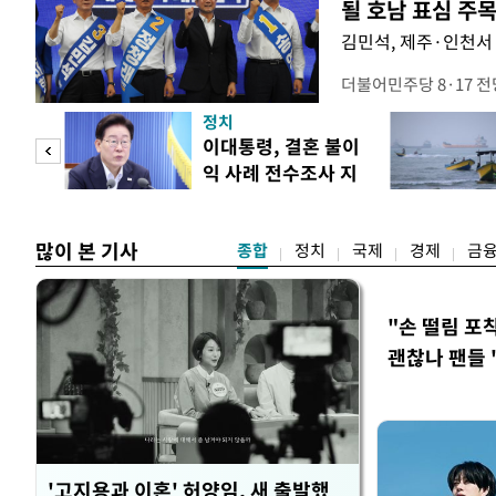
될 호남 표심 주
김민석, 제주·인천서 
더불어민주당 8·17 
보가 8일 제주·인천 지
정치
다. 앞서 정청래 후보
희망
이대통령, 결혼 불이
·울산·경남 경선에서 1
각"
익 사례 전수조사 지
제주·인천 경선에서 이기
시
만 두 후보 간 누적 득표
많이 본 기사
종합
정치
국제
경제
금
"손 떨림 포
괜찮나 팬들 
'고지용과 이혼' 허양임, 새 출발했