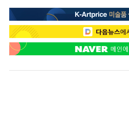
-2432초 전 >
강릉에 시간당 81.4㎜ 물폭탄…도로 잠기고 담벼락 붕괴
24분 전 >
백운산서 80년근 천종산삼 9뿌리 발견…감정가 1.3억원
1시간 전 >
선재도서 해루질 나섰다 실종 60대, 닷새 만에 숨진 채 발견
1시간 전 >
남자 농구, 나고야 아시안게임서 '홈팀' 일본과 한일전
1시간 전 >
여수 오동도 해상서 모터보트 전복…1명 사망·1명 실종
2시간 전 >
극한폭염 한풀 꺾이지만…'낮 최고 35도' 무더위, 열대야 계
날씨]
3시간 전 >
축구협회 "압수수색·성접대 논란 사과…쇄신의 기회로 삼겠
4시간 전 >
[속보]'압수수색·성접대 논란' 축구협회 "실망과 걱정 안겨드
7시간 전 >
'최고 37도' 폭염 지속…강원동해안 최대 150㎜ 비
9시간 전 >
[속보]뉴욕증시 상승 마감…S&P 0.6% 나스닥 1.3%↑