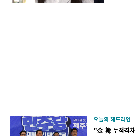
오늘의 헤드라인
"金-鄭 누적격차 