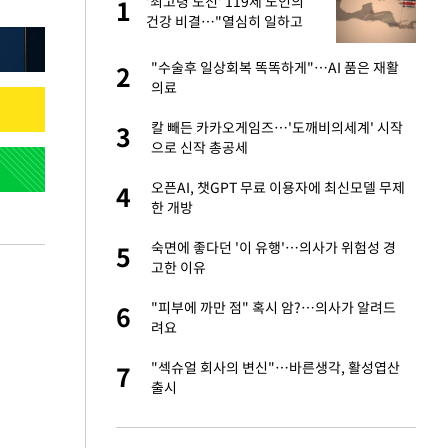
 출
'최고령 도전' 119세 노인의
1
1
건강 비결…"열심히 일하고
건강하게 먹기"
승연, 건강 괜찮나
"수술후 일상회복 똑똑하게"…AI 품은 재활
2
2
의료
절 태극기 현수막에
칼 빼든 카카오게임즈…'도깨비의세계' 시작
3
3
으로 신작 총공세
오나…20억대 아파트
오픈AI, 챗GPT 무료 이용자에 최신모델 무제
4
4
 그 이후②]
한 개방
 다 죽어"…전세금
숙면에 좋다던 '이 유행'…의사가 위험성 경
5
5
고한 이유
대 의혹'…2002
"피부에 까만 점" 혹시 암?…의사가 알려드
6
6
려요
근조화환, 왜?[뉴
"섹슈얼 회사의 변신"…바른생각, 활성엽산
7
7
출시