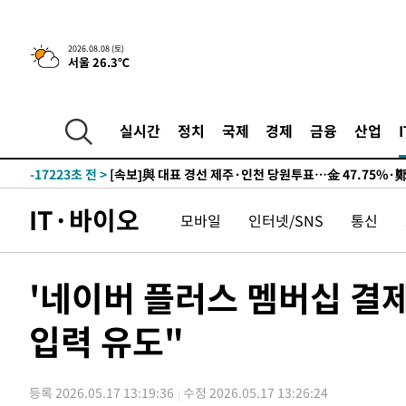
9시간 전 >
[속보]뉴욕증시 상승 마감…S&P 0.6% 나스닥 1.3%↑
2026.08.08 (토)
서울 26.3℃
-26941초 전 >
이란 "호르무즈 재개방 합의 근접…美 배상 선행돼야"
-17988초 전 >
[속보]與최고위원 제주·인천 순회경선…박선원·최민희
한민수·김용 순
-17941초 전 >
[속보]김민석, 與 전대 당원투표 누적 득표율 45.42%로 
실시간
정치
국제
경제
금융
산업
청래 44.56%
-17223초 전 >
[속보]與 대표 경선 제주·인천 당원투표…金 47.75%·
42.08%·宋 10.17%
-16757초 전 >
이강인 "아틀레티코 이적 기뻐…등번호 7번 의미보단 팀 
것"
-16692초 전 >
[속보]與 당대표 경선, 제주·인천 권리당원 투표 김민석 
IT·바이오
모바일
인터넷/SNS
통신
-10466초 전 >
낮 최고 35도 '무더위'…동해안 시간당 30㎜ '강한 비'[
-9736초 전 >
[속보]이강인 "감독님이 원하는 마음 느꼈고, 많은 트로피 
레티코 이적"
-9518초 전 >
수도권 40도 육박 '펄펄'…동해안 일부 지역엔 호의주의보
'네이버 플러스 멤버십 결
-8487초 전 >
온열질환 사망자 3명 늘어…누적 환자 3000명 돌파
입력 유도"
-2432초 전 >
강릉에 시간당 81.4㎜ 물폭탄…도로 잠기고 담벼락 붕괴
24분 전 >
백운산서 80년근 천종산삼 9뿌리 발견…감정가 1.3억원
1시간 전 >
선재도서 해루질 나섰다 실종 60대, 닷새 만에 숨진 채 발견
등록 2026.05.17 13:19:36
수정 2026.05.17 13:26:24
1시간 전 >
남자 농구, 나고야 아시안게임서 '홈팀' 일본과 한일전