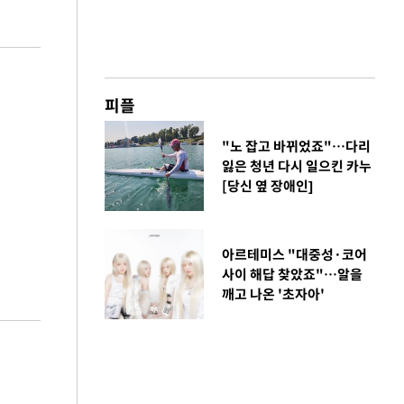
피플
"노 잡고 바뀌었죠"…다리
잃은 청년 다시 일으킨 카누
[당신 옆 장애인]
아르테미스 "대중성·코어
사이 해답 찾았죠"…알을
깨고 나온 '초자아'