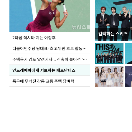
컴백하는 스키즈
이번주 국회에는 무
2타점 적시타 치는 이정후
더불어민주당 당대표·최고위원 후보 합동연설회
주택용지 검토 알려지자... 신속히 늘어선 '근조화환'
안드레예바에게 서브하는 페르난데스
폭우에 무너진 강릉 교동 주택 담벼락