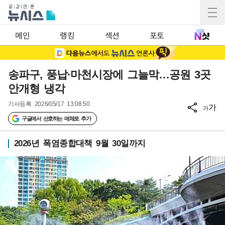
메인
랭킹
섹션
포토
송파구, 풍납·마천시장에 그늘막…공원 3곳
안개형 냉각
기사등록
2026/05/17 13:08:50
가
가
구글에서 선호하는 매체로 추가
2026년 폭염종합대책 9월 30일까지