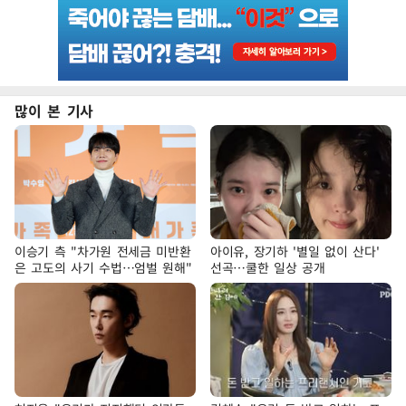
많이 본 기사
이승기 측 "차가원 전세금 미반환
아이유, 장기하 '별일 없이 산다'
은 고도의 사기 수법…엄벌 원해"
선곡…쿨한 일상 공개