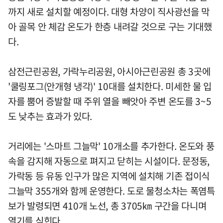
까지 새로 설치할 예정이다. 대형 차양이 직사광선을 막
아 골목 안 체감 온도가 한층 내려갈 것으로 구는 기대했
다.
삼전근린공원, 가락누리공원, 아시아근린공원 총 3곳에
'쿨링포그(안개형 냉각)' 10대를 설치한다. 미세한 물 입
자를 뿜어 증발할 때 주위 열을 빼앗아 주변 온도를 3~5
도 낮추는 효과가 있다.
거리에는 '스마트 그늘막' 10개소를 추가한다. 온도와 풍
속을 감지해 자동으로 펴지고 닫히는 시설이다. 문정동,
가락동 등 유동 인구가 많은 지역에 설치해 기존 접이식
그늘막 355개와 함께 운영한다. 도로 물청소차는 폭염특
보가 발령되면 410개 노선, 총 3705㎞ 구간을 다니며
열기를 식힌다.