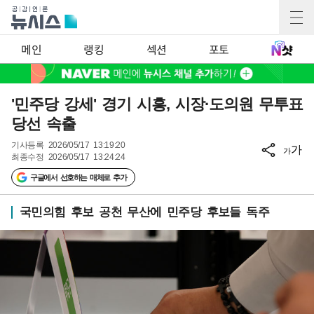
메인
랭킹
섹션
포토
'민주당 강세' 경기 시흥, 시장·도의원 무투표
당선 속출
기사등록
2026/05/17 13:19:20
가
가
최종수정
2026/05/17 13:24:24
구글에서 선호하는 매체로 추가
국민의힘 후보 공천 무산에 민주당 후보들 독주