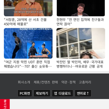
"서장훈, 28억에 산 서초 건물
전현무 "전 연인 집착에 친구들과
450억에 매물로"
연락 끊어"
"여군 지원 막힌 UDT 훈련 직접
박찬민 딸 박민하, 배우·국가대표
해봤습니다"…707 출신 女유튜버
병행하더니…여유로운 근황 공개
'완벽 소화'
회사소개
제휴/컨텐츠 판매
약관·정책
고충처리
PC화면
제보하기
앱 다운로드
맨위로↑
광
COPYRIGHTⓒ
NEWSIS
ALL RIGHTS RESERVED.
고
삭