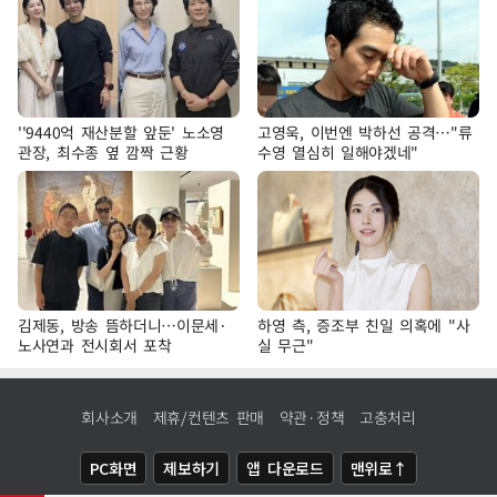
''9440억 재산분할 앞둔' 노소영
고영욱, 이번엔 박하선 공격…"류
관장, 최수종 옆 깜짝 근황
수영 열심히 일해야겠네"
김제동, 방송 뜸하더니…이문세·
하영 측, 증조부 친일 의혹에 "사
노사연과 전시회서 포착
실 무근"
회사소개
제휴/컨텐츠 판매
약관·정책
고충처리
PC화면
제보하기
앱 다운로드
맨위로↑