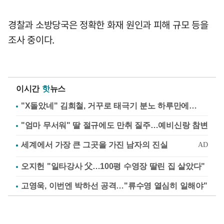
경찰과 소방당국은 정확한 화재 원인과 피해 규모 등을
조사 중이다.
이시간
핫
뉴스
"X돌았네" 김희철, 거꾸로 태극기 분노 하루만에…
"엄마 무서워" 딸 절규에도 만취 질주…예비신랑 참변
오지헌 "일타강사 父…100평 수영장 딸린 집 살았다"
고영욱, 이번엔 박하선 공격…"류수영 열심히 일해야"