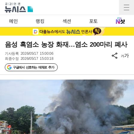
메인
랭킹
섹션
포토
음성 흑염소 농장 화재…염소 200마리 폐사
기사등록
2026/05/17 15:00:06
가
가
최종수정
2026/05/17 15:03:18
구글에서 선호하는 매체로 추가