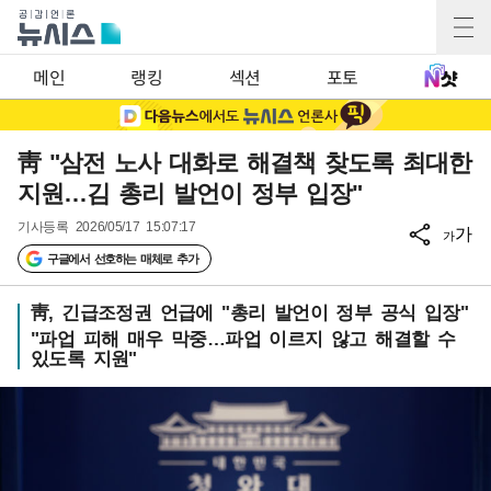
메인
랭킹
섹션
포토
靑 "삼전 노사 대화로 해결책 찾도록 최대한
지원…김 총리 발언이 정부 입장"
기사등록
2026/05/17 15:07:17
가
가
구글에서 선호하는 매체로 추가
靑, 긴급조정권 언급에 "총리 발언이 정부 공식 입장"
"파업 피해 매우 막중…파업 이르지 않고 해결할 수
있도록 지원"