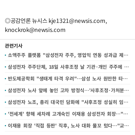
◎공감언론 뉴시스
kje1321@newsis.com
,
knockrok@newsis.com
관련기사
소액주주 플랫폼 "삼성전자 주주, 영업익 연동 성과급 제도화 95% 반대"
삼성전자 주주단체, 18일 사후조정 날 기관·개인 주주에 '이익배분' 제언 나선다
반도체공학회 "생태계 타격 우려"…삼성 노사 원만한 타결 호소
삼성전자 노사 앞에 놓인 고차 방정식…'사후조정·가처분·긴급조정' 어떻게 풀까
삼성전자 노조, 총리 대국민 담화에 "사후조정 성실히 임할 것"
'전세계' 향해 세차례 고개숙인 이재용 삼성전자 회장…"글로벌 후폭풍 우려 속 직접 전면에"
이재용 회장 '직접 등판' 직후, 노사 대화 물꼬 텄다…"교섭 급물살 타나"