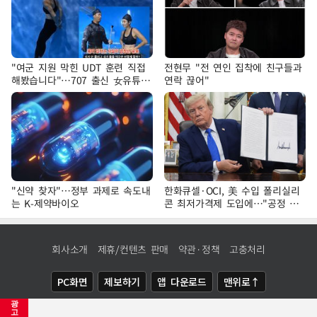
"여군 지원 막힌 UDT 훈련 직접
전현무 "전 연인 집착에 친구들과
해봤습니다"…707 출신 女유튜버
연락 끊어"
'완벽 소화'
"신약 찾자"…정부 과제로 속도내
한화큐셀·OCI, 美 수입 폴리실리
는 K-제약바이오
콘 최저가격제 도입에…"공정 경
쟁·수익성 개선 환영"
회사소개
제휴/컨텐츠 판매
약관·정책
고충처리
PC화면
제보하기
앱 다운로드
맨위로↑
광
COPYRIGHTⓒ
NEWSIS
ALL RIGHTS RESERVED.
고