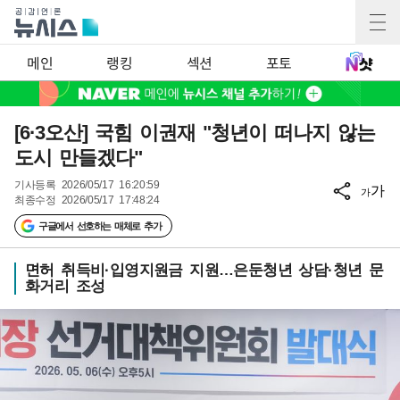
메인
랭킹
섹션
포토
[6·3오산] 국힘 이권재 "청년이 떠나지 않는
도시 만들겠다"
기사등록
2026/05/17 16:20:59
가
가
최종수정
2026/05/17 17:48:24
구글에서 선호하는 매체로 추가
면허 취득비·입영지원금 지원…은둔청년 상담·청년 문
화거리 조성