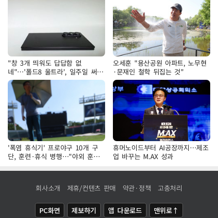
"창 3개 띄워도 답답함 없
오세훈 "용산공원 아파트, 노무현
네"…'폴드8 울트라', 일주일 써보
·문재인 철학 뒤집는 것"
니
'폭염 휴식기' 프로야구 10개 구
휴머노이드부터 AI공장까지…제조
단, 훈련·휴식 병행…"야외 훈련
업 바꾸는 M.AX 성과
해도 안전 최우선"
회사소개
제휴/컨텐츠 판매
약관·정책
고충처리
PC화면
제보하기
앱 다운로드
맨위로↑