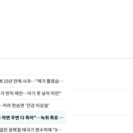
표창원, 남규리에 15년 만에 사과…"제가 틀렸습니다"
내가 먼저 제안…아기 못 낳아 미안"
…카라 한승연 '건강 이상설'
차가원 "○○○ 까면 주변 다 죽어"…녹취 폭로 파장
김희철, 거꾸로 걸린 광복절 태극기 현수막에 "X돌았네"