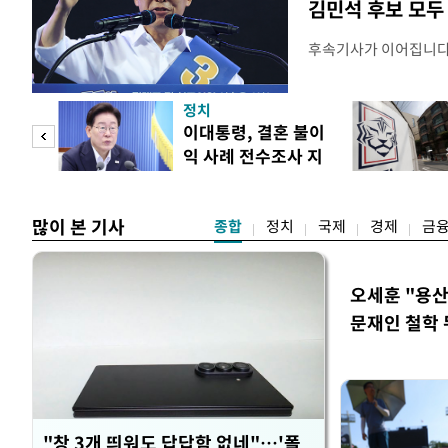
김민석 후보 모두
후속기사가 이어집니
정치
 사업
이대통령, 결혼 불이
익 사례 전수조사 지
시
많이 본 기사
종합
정치
국제
경제
금
오세훈 "용산
문재인 철학 
"창 3개 띄워도 답답함 없네"…'폴