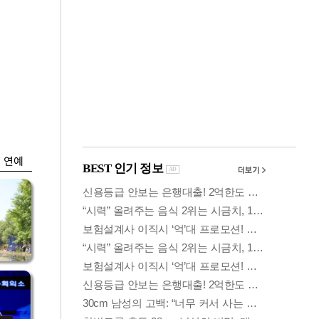
금융
시
다시 뛰는 코스닥…
'들
ETF 수익률 상위권
찍어
연예