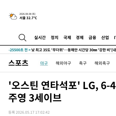
2026.08.08 (토)
서울 32.7℃
5시간 전 >
[속보]뉴욕증시 상승 마감…S&P 0.6% 나스닥 1.3%↑
-32257초 전 >
[속보]與 대표 경선 제주·인천 당원투표…金 47.75%·
42.08%·宋 10.17%
-31791초 전 >
이강인 "아틀레티코 이적 기뻐…등번호 7번 의미보단 팀 
실시간
정치
국제
경제
금융
산업
것"
-31726초 전 >
[속보]與 당대표 경선, 제주·인천 권리당원 투표 김민석 
-25500초 전 >
낮 최고 35도 '무더위'…동해안 시간당 30㎜ '강한 비'[
-24770초 전 >
[속보]이강인 "감독님이 원하는 마음 느꼈고, 많은 트로피
스포츠
야구
해외야구
축구
해외축구
틀레티코 이적"
-24552초 전 >
수도권 40도 육박 '펄펄'…동해안 일부 지역엔 호의주의
-23521초 전 >
온열질환 사망자 3명 늘어…누적 환자 3000명 돌파
-17466초 전 >
강릉에 시간당 81.4㎜ 물폭탄…도로 잠기고 담벼락 붕괴
'오스틴 연타석포' LG, 6
-13573초 전 >
백운산서 80년근 천종산삼 9뿌리 발견…감정가 1.3억원
주영 3세이브
-11283초 전 >
선재도서 해루질 나섰다 실종 60대, 닷새 만에 숨진 채 발
-8817초 전 >
남자 농구, 나고야 아시안게임서 '홈팀' 일본과 한일전
-8193초 전 >
여수 오동도 해상서 모터보트 전복…1명 사망·1명 실종
등록 2026.05.17 17:02:42
-4420초 전 >
극한폭염 한풀 꺾이지만…'낮 최고 35도' 무더위, 열대야 