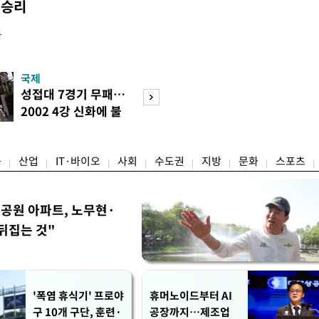
 승리
다
국제
경제
성접대 7경기 무패…
세계식량가격 다
2002 4강 신화에 불
상승…곡물·설탕 
똥
썩'
융
산업
IT·바이오
사회
수도권
지방
문화
스포츠
공원 아파트, 노무현·
뒤집는 것"
'폭염 휴식기' 프로야
휴머노이드부터 AI
구 10개 구단, 훈련·
공장까지…제조업