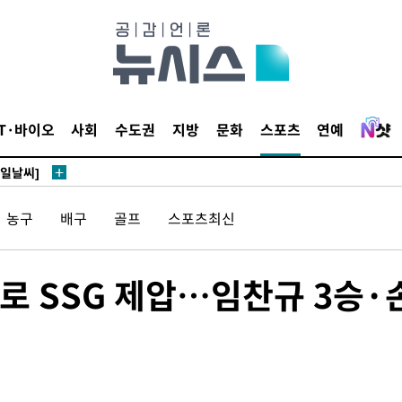
鄭
위해 뛸
IT·바이오
사회
수도권
지방
문화
스포츠
연예
승리
내일날씨]
 원해 아
농구
배구
골프
스포츠최신
보
-4로 SSG 제압…임찬규 3승·
견
계속[다음