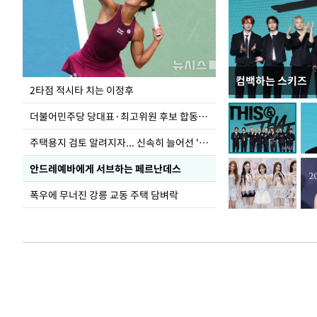
컴백하는 스키즈
청와대 일주일
2타점 적시타 치는 이정후
더불어민주당 당대표·최고위원 후보 합동연설회
주택용지 검토 알려지자... 신속히 늘어선 '근조화환'
안드레예바에게 서브하는 페르난데스
폭우에 무너진 강릉 교동 주택 담벼락