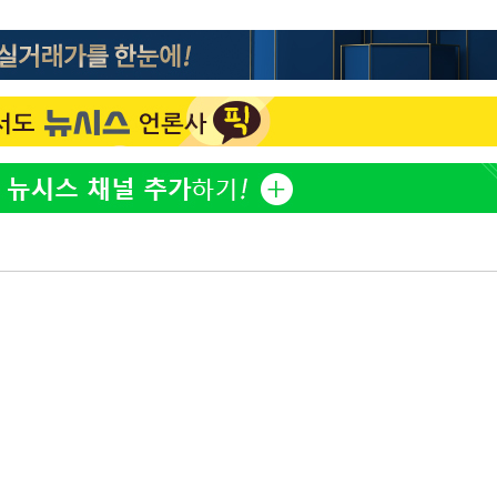
"창 3개 띄워도 답답함 없
1
네"…'폴드8 울트라', 일
계속[다음
써보니
겠다"
오세훈 "용산공원 아파트,
2
려 죄송"
학 뒤집는 것"
'폭염 휴식기' 프로야구 1
3
식 병행…"야외 훈련 해도
휴머노이드부터 AI공장
4
M.AX 성과
'덜 똘똘한 한 채' 시대 
5
에 쏠리는 관심[세제 개편,
'리센느 논란' 김선태, 
6
장 "다시 돌아올 생각?"
'마라톤 심의' 앞둔 국고
7
과징금 갈림길