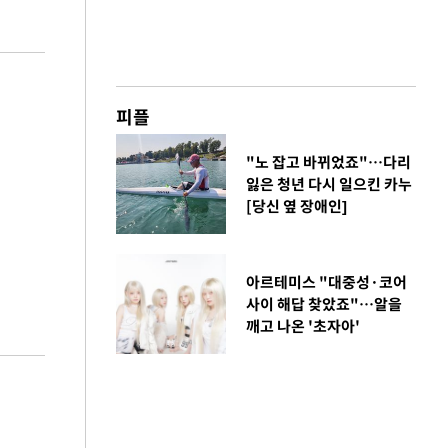
피플
"노 잡고 바뀌었죠"…다리
잃은 청년 다시 일으킨 카누
[당신 옆 장애인]
아르테미스 "대중성·코어
사이 해답 찾았죠"…알을
깨고 나온 '초자아'