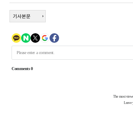
주 날씨]
-1438초 전 >
축구협회 "압수수색·성접대 논란 사과…쇄신의 기회로 삼
45초 전 >
기사본문
[속보]'압수수색·성접대 논란' 축구협회 "실망과 걱정 안겨드
3시간 전 >
'최고 37도' 폭염 지속…강원동해안 최대 150㎜ 비
5시간 전 >
[속보]뉴욕증시 상승 마감…S&P 0.6% 나스닥 1.3%↑
-32257초 전 >
[속보]與 대표 경선 제주·인천 당원투표…金 47.75%·
42.08%·宋 10.17%
-31791초 전 >
이강인 "아틀레티코 이적 기뻐…등번호 7번 의미보단 팀 
것"
-31726초 전 >
[속보]與 당대표 경선, 제주·인천 권리당원 투표 김민석 
-25500초 전 >
낮 최고 35도 '무더위'…동해안 시간당 30㎜ '강한 비'[
-24770초 전 >
[속보]이강인 "감독님이 원하는 마음 느꼈고, 많은 트로피
틀레티코 이적"
-24552초 전 >
수도권 40도 육박 '펄펄'…동해안 일부 지역엔 호의주의
-23521초 전 >
온열질환 사망자 3명 늘어…누적 환자 3000명 돌파
-17466초 전 >
강릉에 시간당 81.4㎜ 물폭탄…도로 잠기고 담벼락 붕괴
-13573초 전 >
백운산서 80년근 천종산삼 9뿌리 발견…감정가 1.3억원
-11283초 전 >
선재도서 해루질 나섰다 실종 60대, 닷새 만에 숨진 채 발
-8817초 전 >
남자 농구, 나고야 아시안게임서 '홈팀' 일본과 한일전
-8193초 전 >
여수 오동도 해상서 모터보트 전복…1명 사망·1명 실종