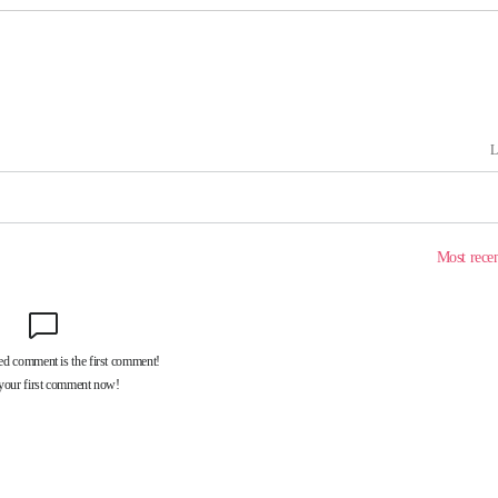
겠다"
려 죄송"
鄭
위해 뛸
승리
내일날씨]
 원해 아
보
견