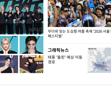
무더위 잊는 도심형 여름 축제 '2026 서울
페스티벌'
그래픽뉴스
태풍 '돌핀' 예상 이동
경로