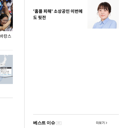
'홈플 피해' 소상공인 이번에
도 뒷전
 바캉스
용산어린이정원 앞 즐비한 근조화환, 왜?
이번주 국회에는 