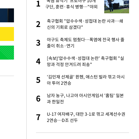
'폭염 휴식기' 프로야구 10개
1
1
주일
구단, 훈련·휴식 병행…"야외
훈련 해도 안전 최우선"
 노무현·문재인 철
축구협회 "압수수색·성접대 논란 사과…쇄
2
2
신의 기회로 삼겠다"
0개 구단, 훈련·휴
야구도 축제도 멈췄다…폭염에 전국 행사 줄
3
3
 안전 최우선"
줄이 취소·연기
까지…제조업 바꾸는
[속보]'압수수색·성접대 논란' 축구협회 "실
4
4
망과 걱정 안겨드려 죄송"
오나…20억대 아파트
'김민재 선제골' 뮌헨, 애스턴 빌라 꺾고 아시
5
5
 그 이후②]
아 투어 2연승
초췌한 근황…충주시
남자 농구, 나고야 아시안게임서 '홈팀' 일본
6
6
과 한일전
채 담합…최소 8조
U-17 여자배구, 대만 3-1로 꺾고 세계선수권
7
7
2연승…D조 선두