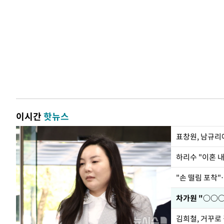
이시간
핫뉴스
하리수 "이혼 
"손 떨림 포착"