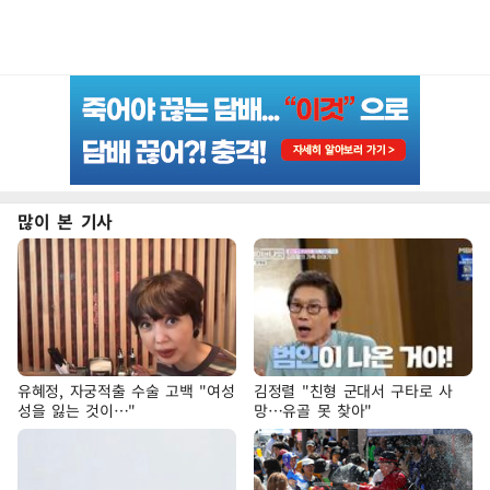
많이 본 기사
유혜정, 자궁적출 수술 고백 "여성
김정렬 "친형 군대서 구타로 사
성을 잃는 것이…"
망…유골 못 찾아"