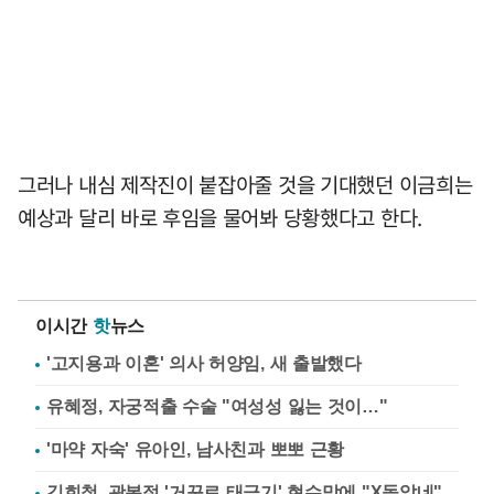
그러나 내심 제작진이 붙잡아줄 것을 기대했던 이금희는
예상과 달리 바로 후임을 물어봐 당황했다고 한다.
이시간
핫
뉴스
'고지용과 이혼' 의사 허양임, 새 출발했다
유혜정, 자궁적출 수술 "여성성 잃는 것이…"
'마약 자숙' 유아인, 남사친과 뽀뽀 근황
김희철, 광복절 '거꾸로 태극기' 현수막에 "X돌았네"