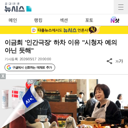
메인
랭킹
섹션
포토
이금희 '인간극장' 하차 이유 "시청자 예의
아닌 듯해"
기사등록
2026/05/17 20:00:00
가
가
구글에서 선호하는 매체로 추가
X