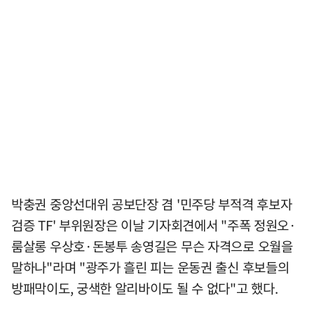
박충권 중앙선대위 공보단장 겸 '민주당 부적격 후보자
검증 TF' 부위원장은 이날 기자회견에서 "주폭 정원오·
룸살롱 우상호·돈봉투 송영길은 무슨 자격으로 오월을
말하나"라며 "광주가 흘린 피는 운동권 출신 후보들의
방패막이도, 궁색한 알리바이도 될 수 없다"고 했다.