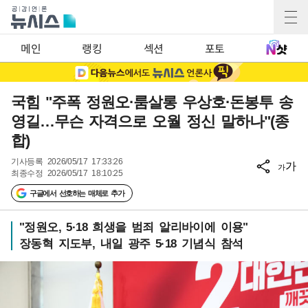
메인
랭킹
섹션
포토
국힘 "주폭 정원오·룸살롱 우상호·돈봉투 송
영길…무슨 자격으로 오월 정신 말하나"(종
합)
기사등록
2026/05/17 17:33:26
가
가
최종수정
2026/05/17 18:10:25
구글에서 선호하는 매체로 추가
"정원오, 5·18 희생을 범죄 알리바이에 이용"
장동혁 지도부, 내일 광주 5·18 기념식 참석