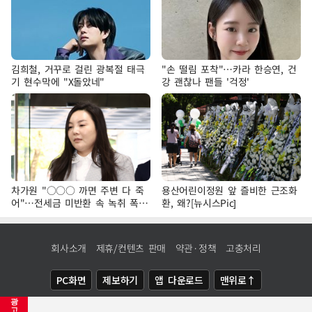
김희철, 거꾸로 걸린 광복절 태극
"손 떨림 포착"…카라 한승연, 건
기 현수막에 "X돌았네"
강 괜찮나 팬들 '걱정'
차가원 "○○○ 까면 주변 다 죽
용산어린이정원 앞 즐비한 근조화
어"…전세금 미반환 속 녹취 폭로
환, 왜?[뉴시스Pic]
파장
회사소개
제휴/컨텐츠 판매
약관·정책
고충처리
PC화면
제보하기
앱 다운로드
맨위로↑
광
COPYRIGHTⓒ
NEWSIS
ALL RIGHTS RESERVED.
고