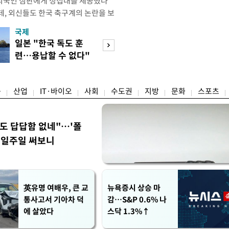
외국인 심판에게 성접대를 제공했다
데, 외신들도 한국 축구계의 논란을 보
있다. 지난 6일 JTBC는 문화체육관
국제
경제
한 감사보고서를 바탕으로 축구협회가
일본 "한국 독도 훈
절세 찾아 '덜 똘
12년 3월까지 1년 동안 국가대표팀 경기
련…용납할 수 없다"
한 채'…30억↓ 
들에게 성접대를 한 정황이 드러났다
항의
트 눈길
융
산업
IT·바이오
사회
수도권
지방
문화
스포츠
워도 답답함 없네"…'폴
, 일주일 써보니
英유명 여배우, 큰 교
뉴욕증시 상승 마
통사고서 기아차 덕
감…S&P 0.6% 나
에 살았다
스닥 1.3%↑