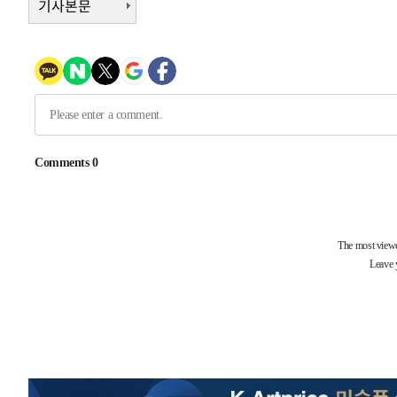
기사본문
송"
-7635초 전 >
'최고 37도' 폭염 지속…강원동해안 최대 150㎜ 비
-761초 전 >
[속보]뉴욕증시 상승 마감…S&P 0.6% 나스닥 1.3%↑