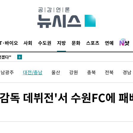
견
IT·바이오
사회
수도권
지방
문화
스포츠
연예
 계속[다음
삼겠다"
안겨드려 죄
전남광주
대전/충남
울산
강원
충북
전북
경남
견
 감독 데뷔전'서 수원FC에 패
 계속[다음
삼겠다"
안겨드려 죄