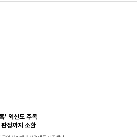
혹' 외신도 주목
컵 판정까지 소환