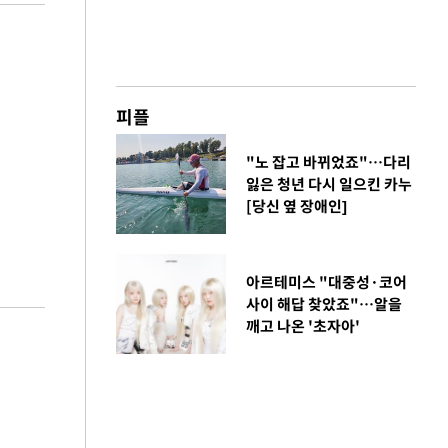
피플
"노 잡고 바뀌었죠"…다리
잃은 청년 다시 일으킨 카누
[당신 옆 장애인]
아르테미스 "대중성·코어
사이 해답 찾았죠"…알을
깨고 나온 '초자아'