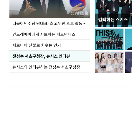
컴백하는 스키즈
이 대통령, 국가
더불어민주당 당대표·최고위원 후보 합동연설회
가 책임지고 치유
안드레예바에게 서브하는 페르난데스
세르비아 산불로 치솟는 연기
전성수 서초구청장, 뉴시스 인터뷰
뉴시스와 인터뷰하는 전성수 서초구청장