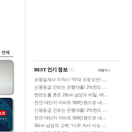
금융
똘한
코스닥 살아나자
아파
ETF 날았다…수익률
상위권 휩쓸어
연예