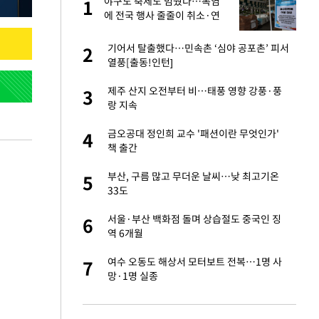
에
야구도 축제도 멈췄다…폭염
1
1
에 전국 행사 줄줄이 취소·연
기
네"…'폴드8 울트
기어서 탈출했다…민속촌 ‘심야 공포촌’ 피서
2
2
열풍[출동!인턴]
고서 기아차 덕에
제주 산지 오전부터 비…태풍 영향 강풍·풍
3
3
랑 지속
S&P 0.6% 나스
금오공대 정인희 교수 '패션이란 무엇인가'
4
4
책 출간
 노무현·문재인 철
부산, 구름 많고 무더운 날씨…낮 최고기온
5
5
33도
승환·니퍼트가 콕
서울·부산 백화점 돌며 상습절도 중국인 징
6
6
역 6개월
차…가상자산 거래소
여수 오동도 해상서 모터보트 전복…1명 사
7
7
망·1명 실종