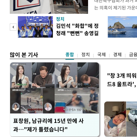
대한축구협회가 과거 
는 의혹이 제기된 가운
도하면서 파장이 커지고 
정치
광부가 2016년 작성
 사업
김민석 "화합"에 정
2011년 3월부터 20
청래 "뻔뻔" 송영길
에 참여한 외국인 심판
은 연임 직격
고
많이 본 기사
종합
정치
국제
경제
금
"창 3개 띄
드8 울트라'
표창원, 남규리에 15년 만에 사
과…"제가 틀렸습니다"