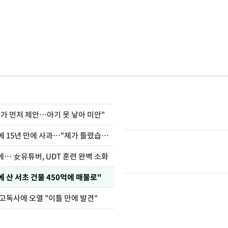
내가 먼저 제안…아기 못 낳아 미안"
표창원, 남규리에 15년 만에 사과…"제가 틀렸습니다"
… 女유튜버, UDT 훈련 완벽 소화
에 산 서초 건물 450억에 매물로"
 고독사에 오열 "이틀 만에 발견"