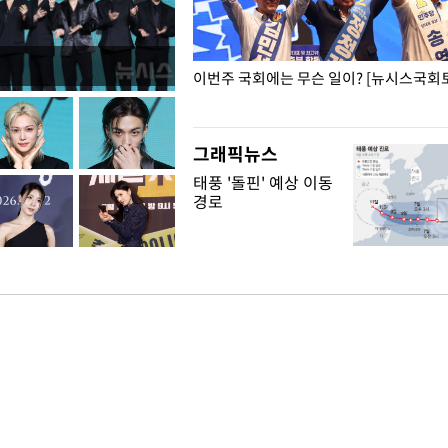
폭력 피해자에 위로·사과…"국가
이번주 국회에는 무슨 일이? [뉴시스국회토
"
그래픽뉴스
태풍 '돌핀' 예상 이동
경로