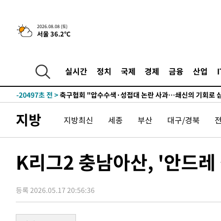
-761초 전 >
[속보]뉴욕증시 상승 마감…S&P 0.6% 나스닥 1.3%↑
2026.08.08 (토)
서울 36.2℃
-30342초 전 >
선재도서 해루질 나섰다 실종 60대, 닷새 만에 숨진 채 발
-27876초 전 >
남자 농구, 나고야 아시안게임서 '홈팀' 일본과 한일전
-27252초 전 >
여수 오동도 해상서 모터보트 전복…1명 사망·1명 실종
실시간
정치
국제
경제
금융
산업
-23479초 전 >
극한폭염 한풀 꺾이지만…'낮 최고 35도' 무더위, 열대야
주 날씨]
-20497초 전 >
축구협회 "압수수색·성접대 논란 사과…쇄신의 기회로 
-19014초 전 >
[속보]'압수수색·성접대 논란' 축구협회 "실망과 걱정 
지방
지방최신
세종
부산
대구/경북
송"
-7635초 전 >
'최고 37도' 폭염 지속…강원동해안 최대 150㎜ 비
-761초 전 >
[속보]뉴욕증시 상승 마감…S&P 0.6% 나스닥 1.3%↑
-30342초 전 >
선재도서 해루질 나섰다 실종 60대, 닷새 만에 숨진 채 발
K리그2 충남아산, '안드레
-27876초 전 >
남자 농구, 나고야 아시안게임서 '홈팀' 일본과 한일전
-27252초 전 >
여수 오동도 해상서 모터보트 전복…1명 사망·1명 실종
등록 2026.05.17 20:56:36
-23479초 전 >
극한폭염 한풀 꺾이지만…'낮 최고 35도' 무더위, 열대야
주 날씨]
-20497초 전 >
축구협회 "압수수색·성접대 논란 사과…쇄신의 기회로 
-19014초 전 >
[속보]'압수수색·성접대 논란' 축구협회 "실망과 걱정 