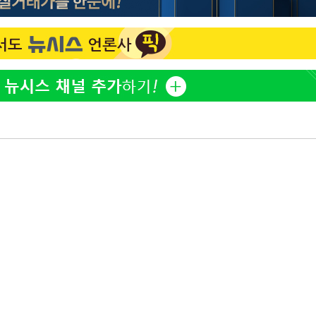
표창원, 남규리에 15년 만
1
사과…"제가 틀렸습니다"
"창 3개 띄워도 답답함 없
2
라', 일주일 써보니
英유명 여배우, 큰 교통사
3
살았다
[속보]뉴욕증시 상승 마감…
4
닥 1.3%↑
오세훈 "용산공원 아파트,
5
학 뒤집는 것"
김도영·곽빈·안현민…오
6
집은 차기 메이저리거
美, 이란 자금 옥죄기 박
7
·환전소 제재