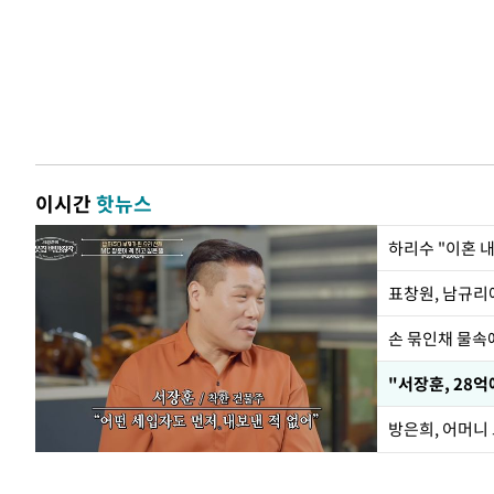
이시간
핫뉴스
하리수 "이혼 
손 묶인채 물속에
"서장훈, 28억
방은희, 어머니