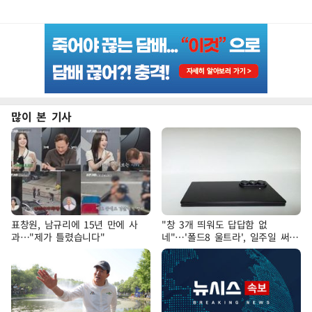
많이 본 기사
표창원, 남규리에 15년 만에 사
"창 3개 띄워도 답답함 없
과…"제가 틀렸습니다"
네"…'폴드8 울트라', 일주일 써보
니