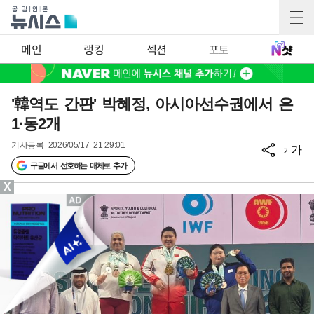
메인
랭킹
섹션
포토
'韓역도 간판' 박혜정, 아시아선수권에서 은
1·동2개
기사등록
2026/05/17 21:29:01
가
가
구글에서 선호하는 매체로 추가
X