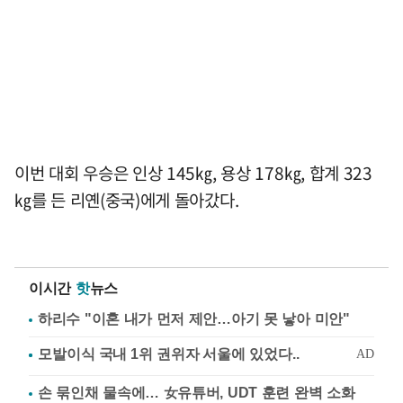
이번 대회 우승은 인상 145㎏, 용상 178㎏, 합계 323
㎏를 든 리옌(중국)에게 돌아갔다.
이시간
핫
뉴스
하리수 "이혼 내가 먼저 제안…아기 못 낳아 미안"
손 묶인채 물속에… 女유튜버, UDT 훈련 완벽 소화