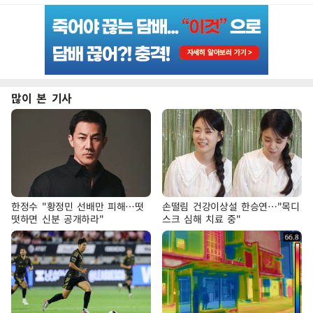
많이 본 기사
한정수 "황정민 선배만 피해…떳
손떨림 건강이상설 한승연…"목디
떳하면 신분 공개하라"
스크 심해 치료 중"