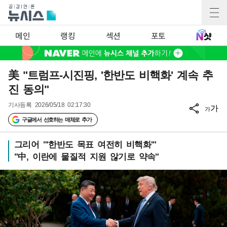
메인
랭킹
섹션
포토
美 "트럼프-시진핑, '한반도 비핵화' 계속 추
진 동의"
기사등록
2026/05/18 02:17:30
가
가
구글에서 선호하는 매체로 추가
그리어 "'한반도 목표 여전히 비핵화'"
"中, 이란에 물질적 지원 않기로 약속"