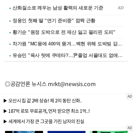
정웅인 첫째 딸 "연기 준비중" 깜짝 근황
황기순 "원정 도박으로 전 재산 잃고 필리핀 도피"
차가원 "MC몽에 400억 뜯겨…백현 위해 도박빚 갚아줘"
유승민 "육사 탓에 쿠데타?…尹졸업 서울대도 없애나"
◎공감언론 뉴시스 mrkt@newsis.com