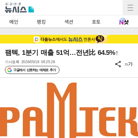
2
메인
랭킹
섹션
포토
팸텍, 1분기 매출 51억…전년比 64.5%↑
기사등록
2026/05/18 08:25:28
가
가
구글에서 선호하는 매체로 추가