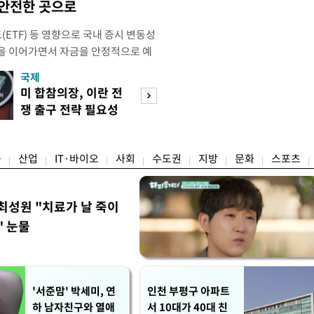
 안전한 곳으로
ETF) 등 영향으로 국내 증시 변동성
을 이어가면서 자금을 안정적으로 예
불어나고 있다. 기준금리 인상기 전환
국제
경제
금리도 오르면서 시중 유동자금이 예
미 합참의장, 이란 전
호가 낮춘 매물 
모습이다. 8일 금융권에 따르면 KB국
쟁 출구 전략 필요성
다…종부세 출구 
H농협 등 5대 시중은행의 정기예금
강조
는 강남
융
산업
IT·바이오
사회
수도권
지방
문화
스포츠
최성원 "치료가 날 죽이
" 눈물
'서준맘' 박세미, 연
인천 부평구 아파트
하 남자친구와 열애
서 10대가 40대 친