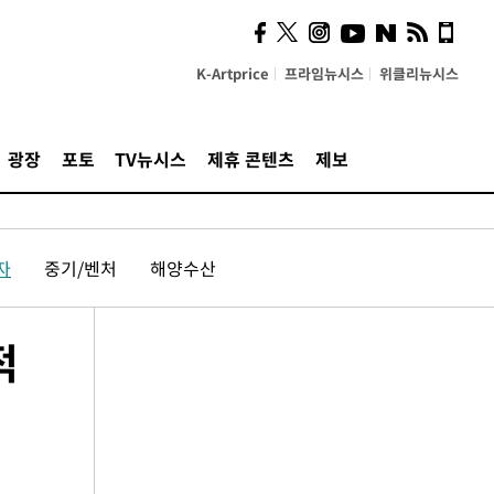
K-Artprice
프라임뉴시스
위클리뉴시스
광장
포토
TV뉴시스
제휴 콘텐츠
제보
자
중기/벤처
해양수산
적