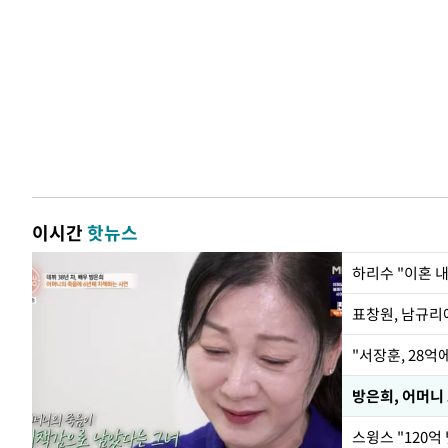
이시간
핫뉴스
하리수 "이혼 
"서장훈, 28억
방은희, 어머니
스윙스 "120억 