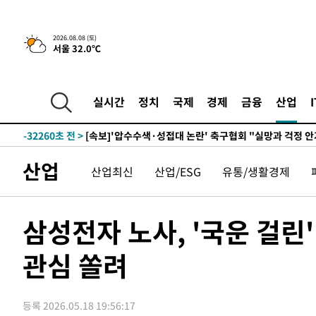
2026.08.08 (토)
서울 32.0℃
-14007초 전 >
[속보]뉴욕증시 상승 마감…S&P 0.6% 나스닥 1.3%↑
실시간
정치
국제
경제
금융
산업
-32260초 전 >
[속보]'압수수색·성접대 논란' 축구협회 "실망과 걱정 
송"
-20881초 전 >
'최고 37도' 폭염 지속…강원동해안 최대 150㎜ 비
-14007초 전 >
[속보]뉴욕증시 상승 마감…S&P 0.6% 나스닥 1.3%↑
산업
산업최신
산업/ESG
유통/생활경제
-32260초 전 >
[속보]'압수수색·성접대 논란' 축구협회 "실망과 걱정 
송"
-20881초 전 >
'최고 37도' 폭염 지속…강원동해안 최대 150㎜ 비
-14007초 전 >
[속보]뉴욕증시 상승 마감…S&P 0.6% 나스닥 1.3%↑
삼성전자 노사, '국운 걸린
관심 쏠려
등록 2026.05.18 19:56:17