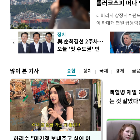
롤러코스피 떠나
레버리지 상장지수펀드(
이 확대돼 연일 급등락
치하려는 수요가 점차 
정치
으로 은행권 수신상품 
 사업
與 순회경선 2주차…
금으로 빠르게 몰리는 
오늘 '첫 수도권' 인
민·신한·하나·우리·N
천 주목
잔액은
많이 본 기사
종합
정치
국제
경제
금
백혈병 재발 
는 것 같았다
하리수 "미키정 보내주고 싶어 이