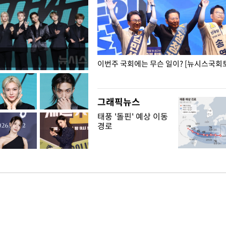
폭력 피해자에 위로·사과…"국가
이번주 국회에는 무슨 일이? [뉴시스국회토
"
그래픽뉴스
태풍 '돌핀' 예상 이동
경로