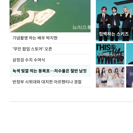
컴백하는 스키즈
이 대통령, 국가
기념촬영 하는 배우 박지현
가 책임지고 치유
'무민 팝업 스토어' 오픈
삼정검 수치 수여식
녹색 빛깔 띄는 동복호…저수율은 절반 남짓
반정부 시위대와 대치한 아르헨티나 경찰