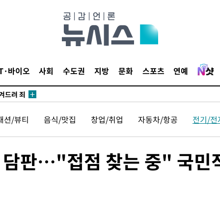
IT·바이오
사회
수도권
지방
문화
스포츠
연예
안겨드려 죄
패션/뷰티
음식/맛집
창업/취업
자동차/항공
전기/전
안겨드려 죄
' 담판…"접점 찾는 중" 국민