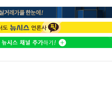
하리수 "미키정 보내주고 
1
어 이혼…애 못 낳아 미안
다"
백혈병 재발 최성원 "치료
2
았다" 눈물
'서준맘' 박세미, 연하 남
3
생각도"
[단독]인천 부평구 아파트서
4
모 살해
표창원, 남규리에 15년 
5
렸습니다"
英유명 여배우, 큰 교통사
6
살았다
이 대통령, 'ISA·주가누
7
질타하며 재검토 지시