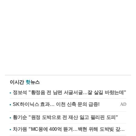
이시간
핫
뉴스
정보석 "황정음 전 남편 서글서글…잘 살길 바랐는데"
황기순 "원정 도박으로 전 재산 잃고 필리핀 도피"
차가원 "MC몽에 400억 뜯겨…백현 위해 도박빚 갚아줘"