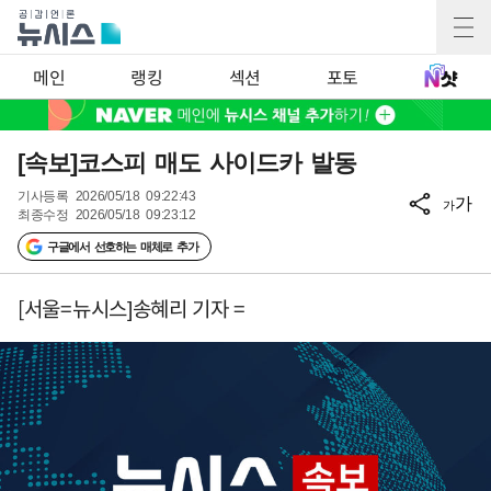
메인
랭킹
섹션
포토
[속보]코스피 매도 사이드카 발동
기사등록
2026/05/18 09:22:43
가
가
최종수정
2026/05/18 09:23:12
구글에서 선호하는 매체로 추가
[서울=뉴시스]송혜리 기자 =