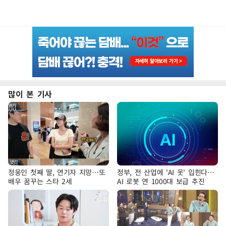
많이 본 기사
정웅인 첫째 딸, 연기자 지망…또
정부, 전 산업에 'AI 옷' 입힌다…
배우 꿈꾸는 스타 2세
AI 로봇 연 1000대 보급 추진