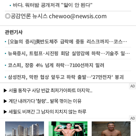
바다, 워터밤 공개저격 "말이 안 된다"
◎공감언론 뉴시스
chewoo@newsis.com
관련기사
[오늘의 증시]美반도체주 급락에 중동 리스크까지…코스피 '검은 월요일' 오나
뉴욕증시, 트럼프·시진핑 회담 실망감에 하락…기술주 일제히 약세
코스피, 장중 4% 넘게 하락…7100선까지 밀려
삼성전자, 막판 협상 앞두고 하락 출발…'27만전자' 붕괴