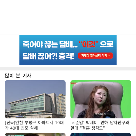
많이 본 기사
[단독]인천 부평구 아파트서 10대
'서준맘' 박세미, 연하 남자친구와
가 40대 친모 살해
열애 "결혼 생각도"