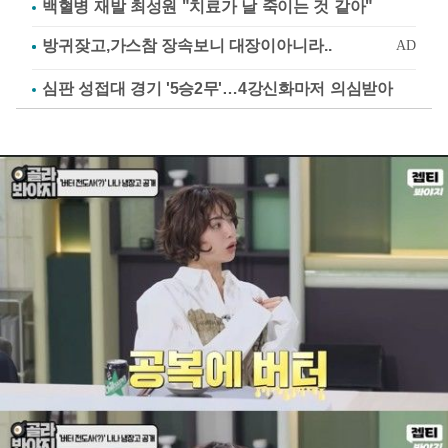
백혈병 재발 최성원 "치료가 날 죽이는 것 같아"
심판 성접대 경기 '5승2무'…4강신화마저 의심받아