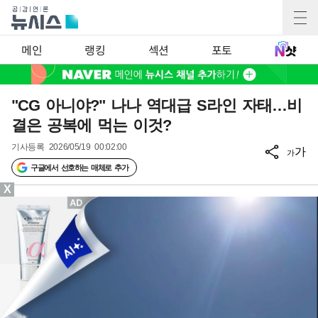
메인
랭킹
섹션
포토
"CG 아니야?" 나나 역대급 S라인 자태…비
결은 공복에 먹는 이것?
기사등록
2026/05/19 00:02:00
가
가
구글에서 선호하는 매체로 추가
X