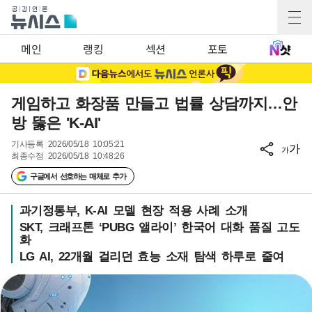
메인
랭킹
섹션
포토
게임하고 화장품 만들고 법률 상담까지…안
방 뚫은 'K-AI'
기사등록
2026/05/18 10:05:21
가
가
최종수정
2026/05/18 10:48:26
구글에서 선호하는 매체로 추가
과기정통부, K-AI 모델 현장 적용 사례 소개
SKT, 크래프톤 ‘PUBG 앨라이’ 한국어 대화 품질 고도
화
LG AI, 22개월 걸리던 효능 소재 탐색 하루로 줄여