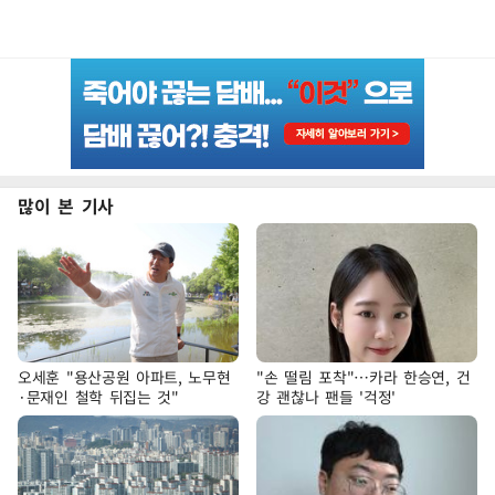
많이 본 기사
오세훈 "용산공원 아파트, 노무현
"손 떨림 포착"…카라 한승연, 건
·문재인 철학 뒤집는 것"
강 괜찮나 팬들 '걱정'