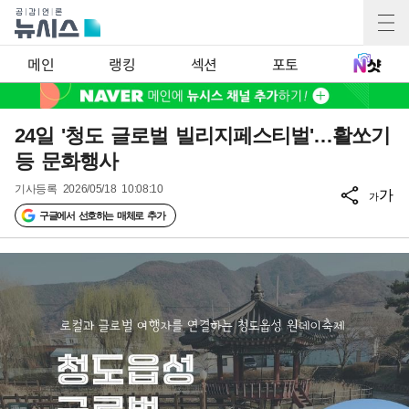
메인
랭킹
섹션
포토
24일 '청도 글로벌 빌리지페스티벌'…활쏘기
등 문화행사
기사등록
2026/05/18 10:08:10
가
가
구글에서 선호하는 매체로 추가