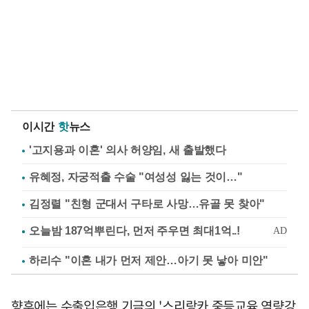
이시간
핫
뉴스
'고지용과 이혼' 의사 허양임, 새 출발했다
유혜정, 자궁적출 수술 "여성성 잃는 것이…"
김정렬 "친형 군대서 구타로 사망…유골 못 찾아"
하리수 "이혼 내가 먼저 제안…아기 못 낳아 미안"
향후에는 수출입은행 기금의 '스리랑카 중등교육 역량강