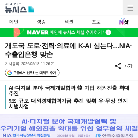
메인
랭킹
섹션
포토
개도국 도로·전력·의료에 K-AI 심는다…NIA·
수출입은행 맞손
기사등록
2026/05/18 11:26:21
가
가
구글에서 선호하는 매체로 추가
AI·디지털 분야 국제개발협력·韓 기업 해외진출 확대
추진
9조 규모 대외경제협력기금 추진 맞춰 유·무상 연계
시범사업