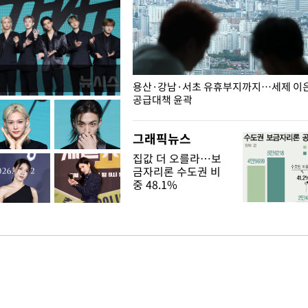
주째 하락, L당 1천800원대
용산·강남·서초 유휴부지까지…세제 이은 
공급대책 윤곽
그래픽뉴스
집값 더 오를라…보
금자리론 수도권 비
중 48.1%