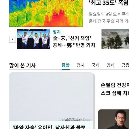
'최고 35도' 폭
일요일인 9일 오후 폭
운데 전국 주요 지역 기
더위가 꺾인 분위기다.
정치
도(오산, 안성, 용인남
만 피
金·宋, '선거 책임'
화순, 보성, 광양, 강진
공세…鄭 "반명 외치
면 제외), 곡성북부, 
공개
며 분열"
많이 본 기사
종합
정치
국제
경제
금
손떨림 건강
스크 심해 치
'마약 자숙' 유아인, 남사친과 볼뽀