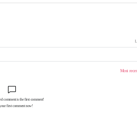
 차에 첫
동'
리(종합)
개
급대우'
설 '온도
사건
 밝혀
발로 부상
 논의
밀정보, 언
 있어”