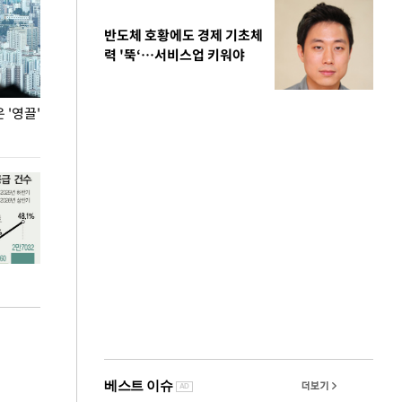
반도체 호황에도 경제 기초체
력 '뚝‘…서비스업 키워야
'영끌'
폭염 속 주말 풍경은?
극한 폭염에 바
도