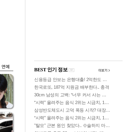
금융
박
변동성 커진 코스
연
피…거래대금 올해
최저
연예