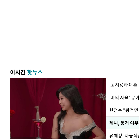
이시간
핫뉴스
'고지용과 이혼'
'마약 자숙' 유
제니, 동거 여부
유혜정, 자궁적