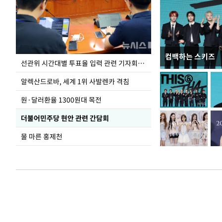
컴백하는 스키즈
주유소 기름값 12
선관위 시간대별 투표율 입력 관련 기자회견하는 주진우 의원
알렉산드로바, 세계 1위 사발렌카 격침
원·달러환율 1300원대 목전
더불어민주당 현안 관련 간담회
물 마른 홍제천