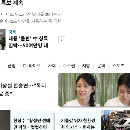
염 특보 계속
염이 다소 누그러진 날씨를 보이는 가
온이 30도 안팎을 기록하는 등 극한
 기상청에 따르면 이날 오후 4시 경기
국제
경제
부, 여주동남부), 전라남도(담양, 장성,
태풍 '돌핀' 中 상륙
세제·토허제 엇
, 영암, 신안(흑산면제외), 영광(낙월
임박…50여만명 대
자…실거주 유예 
곡성남부, 해남북부,
피
장 검토
융
산업
IT·바이오
사회
수도권
지방
문화
스포츠
이상설 한승연…"목디
료 중"
한정수 "황정민 선배
기름값 뛰자 친환경
만 피해…떳떳하면
차 인기↑…변하는