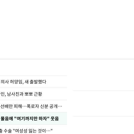
 의사 허양임, 새 출발했다
아인, 남사친과 뽀뽀 근황
한정수 "황정민 선배만 피해…폭로자 신분 공개하라"
 물음에 "여기까지만 하자" 웃음
출 수술 "여성성 잃는 것이…"