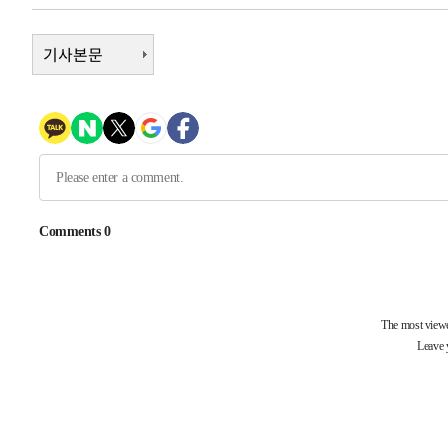
-31167초 전 >
"일본축구협회, 대한축구협회 성 접대 의혹 심판 조사"
-23809초 전 >
기사본문
[속보]장은수, KLPGA 제주삼다수 역전 우승…데뷔 10년
정상
-19174초 전 >
"얼마나 더웠으면"…안동 물길공원서 헤엄친 구렁이 '소
-19101초 전 >
손흥민, 68분 뛰고 2경기 침묵…LAFC, 톨루카에 1-0 승
-18373초 전 >
'2경기 연속 침묵' 손흥민, 톨루카전 68분만 뛰고 슈팅 0
-17125초 전 >
이강인, 오늘 서울서 AT마드리드 입단식…'전례 없는 특
-4007초 전 >
'여긴 20도, 저긴 50도'…열화상 카메라로 본 폭염 저감시
차'
-3478초 전 >
콜롬비아 신임 우파 대통령 취임 하루만에 차량폭탄 폭발 
48분 전 >
튀르키예 외무장관, "메카 3국 방위협정은 이란이 목표 아냐 "
1시간 전 >
이군이 불법 군시설 건설한 레바논 남부에서 레바논군 3명 폭
2시간 전 >
[속보]美중부 사령관, 이스라엘 긴급방문 다중화된 전선 상황
2시간 전 >
美 국방부, 켄달 전 공군장관 보안허가 취소…“에어포스원 기
론 누출”
2시간 전 >
‘축구의 신’ 아르헨티나 축구 선수 메시의 부친 지병 별세
2시간 전 >
“美 이란전 무기 소진…북한과 분쟁시 주한 미군 취약해질 수