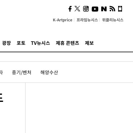
K-Artprice
프라임뉴시스
위클리뉴시스
광장
포토
TV뉴시스
제휴 콘텐츠
제보
자
중기/벤처
해양수산
드