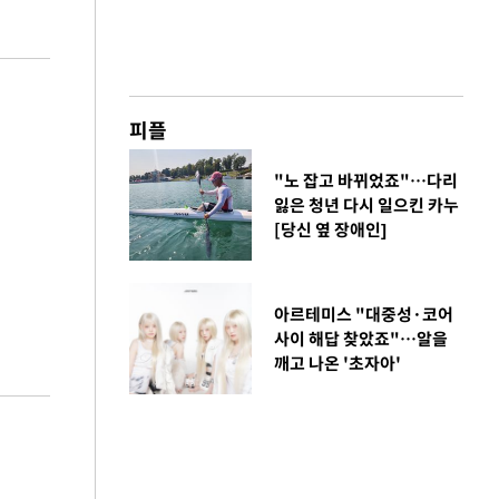
피플
"노 잡고 바뀌었죠"…다리
잃은 청년 다시 일으킨 카누
[당신 옆 장애인]
아르테미스 "대중성·코어
사이 해답 찾았죠"…알을
깨고 나온 '초자아'