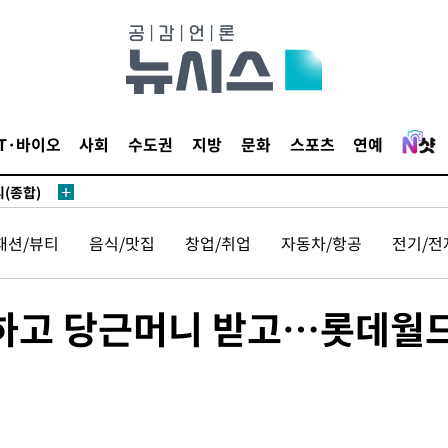
 있어”
 차에 첫
동'
IT·바이오
사회
수도권
지방
문화
스포츠
연예
리(종합)
개
급대우'
패션/뷰티
음식/맛집
창업/취업
자동차/항공
전기/전
설 '온도
사건
 밝혀
험하고 당근머니 받고…롯데월
발로 부상
 논의
밀정보, 언
 있어”