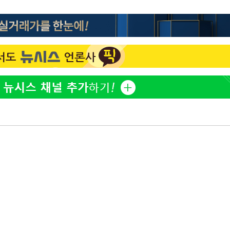
'마약 자숙' 유아인, 남사
1
볼뽀뽀 근황
손떨림 건강이상설 한승연
2
치료 중"
한정수 "황정민 선배만 
3
공개하라"
기름값 뛰자 친환경차 인
4
차 트렌드[세쓸통]
[속보]美중부 사령관, 이
5
중화된 전선 상황 논의
LAFC 손흥민, 리그스컵 
6
격…득점포 재가동 도전
'여긴 20도, 저긴 50도
7
폭염 저감시설 '온도차'