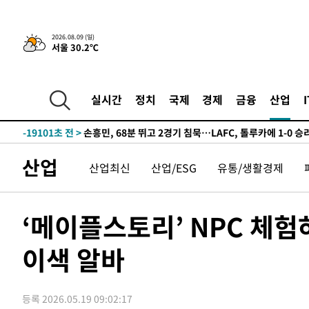
2시간 전 >
“美 이란전 무기 소진…북한과 분쟁시 주한 미군 취약해질 수
2026.08.09 (일)
서울 30.2℃
-31167초 전 >
"일본축구협회, 대한축구협회 성 접대 의혹 심판 조사"
-23809초 전 >
[속보]장은수, KLPGA 제주삼다수 역전 우승…데뷔 10년
정상
-19174초 전 >
"얼마나 더웠으면"…안동 물길공원서 헤엄친 구렁이 '소
실시간
정치
국제
경제
금융
산업
-19101초 전 >
손흥민, 68분 뛰고 2경기 침묵…LAFC, 톨루카에 1-0 승
-18373초 전 >
'2경기 연속 침묵' 손흥민, 톨루카전 68분만 뛰고 슈팅 0
-17125초 전 >
이강인, 오늘 서울서 AT마드리드 입단식…'전례 없는 특
산업
산업최신
산업/ESG
유통/생활경제
-4007초 전 >
'여긴 20도, 저긴 50도'…열화상 카메라로 본 폭염 저감시
차'
-3478초 전 >
콜롬비아 신임 우파 대통령 취임 하루만에 차량폭탄 폭발 
48분 전 >
튀르키예 외무장관, "메카 3국 방위협정은 이란이 목표 아냐 "
‘메이플스토리’ NPC 체
1시간 전 >
이군이 불법 군시설 건설한 레바논 남부에서 레바논군 3명 폭
이색 알바
2시간 전 >
[속보]美중부 사령관, 이스라엘 긴급방문 다중화된 전선 상황
2시간 전 >
美 국방부, 켄달 전 공군장관 보안허가 취소…“에어포스원 기
론 누출”
2시간 전 >
‘축구의 신’ 아르헨티나 축구 선수 메시의 부친 지병 별세
등록 2026.05.19 09:02:17
2시간 전 >
“美 이란전 무기 소진…북한과 분쟁시 주한 미군 취약해질 수