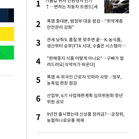
친과
기름값 뛰자 친환경차 인기
1
1
↑…변하는 자동차 트렌드[세
쓸통]
…"목디스크 심해
폭염 중대본, 범정부 대응 점검…"취약계층
2
2
안전관리 강화"
피해…떳떳하면 신분
관세 낮춰도 품질 못 맞추면 끝…K-농식품,
3
3
생산부터 승부[FTA 시대, 수출은 시스템이다
②]
기↑…변하는 자동
"판매중지 식품 어떻게 아나요"…구삐가 알
4
4
려드려요[식약처가 바꾼다]
스라엘 긴급방문 다
폭염 속 외국인 근로자 잇따라 사망…정부,
5
5
농축업 현장 점검
톨루카전 선발 출
산업부, 6기 사업재편계획 심의위원회 청년
6
6
위원 공모
'…열화상 카메라로 본
9년전 출시했는데 신상품 장려금?…공정위,
7
7
농협하나로유통 제재