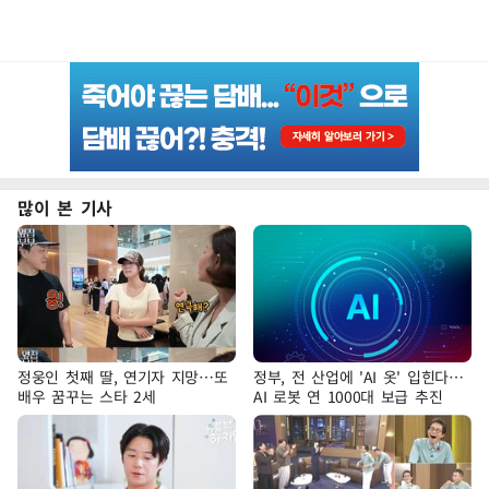
많이 본 기사
정웅인 첫째 딸, 연기자 지망…또
정부, 전 산업에 'AI 옷' 입힌다…
배우 꿈꾸는 스타 2세
AI 로봇 연 1000대 보급 추진