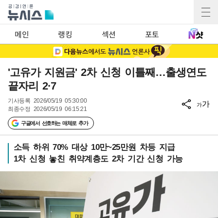
메인
랭킹
섹션
포토
'고유가 지원금' 2차 신청 이틀째…출생연도
끝자리 2·7
기사등록
2026/05/19 05:30:00
가
가
최종수정
2026/05/19 06:15:21
구글에서 선호하는 매체로 추가
소득 하위 70% 대상 10만~25만원 차등 지급
1차 신청 놓친 취약계층도 2차 기간 신청 가능