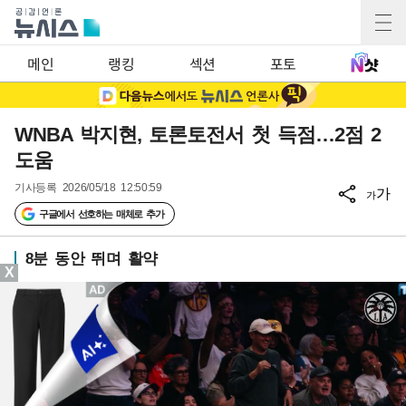
메인
랭킹
섹션
포토
WNBA 박지현, 토론토전서 첫 득점…2점 2
도움
기사등록
2026/05/18 12:50:59
가
가
구글에서 선호하는 매체로 추가
8분 동안 뛰며 활약
X