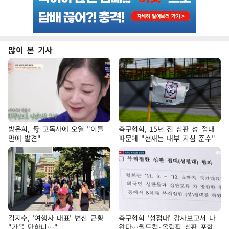
많이 본 기사
방은희, 母 고독사에 오열 "이틀
축구협회, 15년 전 심판 성 접대
만에 발견"
파문에 "현재는 내부 지침 준수"
김지수, '여행사 대표' 변신 근황
축구협회 '성접대' 감사보고서 나
"가볼 만하니…"
왔다…월드컵·올림픽 심판 포함