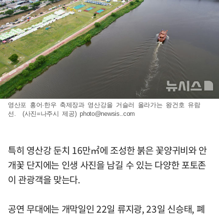
영산포 홍어·한우 축제장과 영산강을 거슬러 올라가는 왕건호 유람
선. (사진=나주시 제공)
photo@newsis..com
특히 영산강 둔치 16만㎡에 조성한 붉은 꽃양귀비와 안
개꽃 단지에는 인생 사진을 남길 수 있는 다양한 포토존
이 관광객을 맞는다.
공연 무대에는 개막일인 22일 류지광, 23일 신승태, 폐