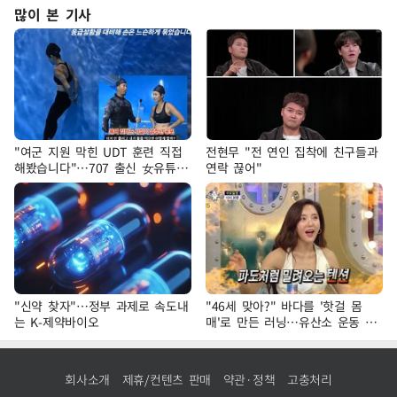
많이 본 기사
"여군 지원 막힌 UDT 훈련 직접
전현무 "전 연인 집착에 친구들과
해봤습니다"…707 출신 女유튜버
연락 끊어"
'완벽 소화'
"신약 찾자"…정부 과제로 속도내
"46세 맞아?" 바다를 '핫걸 몸
는 K-제약바이오
매'로 만든 러닝…유산소 운동 효
과 '톡톡'
회사소개
제휴/컨텐츠 판매
약관·정책
고충처리