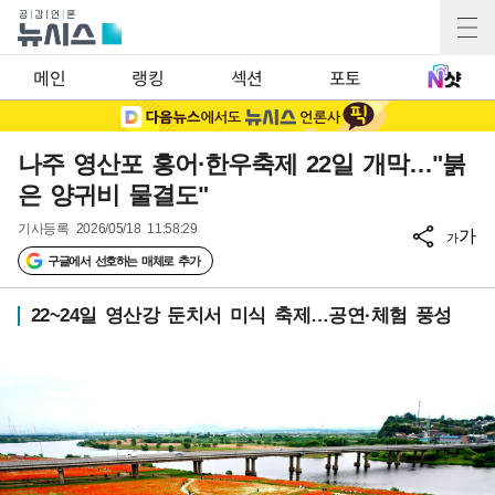
메인
랭킹
섹션
포토
나주 영산포 홍어·한우축제 22일 개막…"붉
은 양귀비 물결도"
기사등록
2026/05/18 11:58:29
가
가
구글에서 선호하는 매체로 추가
22~24일 영산강 둔치서 미식 축제…공연·체험 풍성