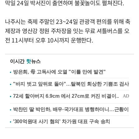
막일 24일 박서진이 출연하며 불꽃놀이도 펼쳐진다.
나주시는 축제 주말인 23~24일 관광객 편의를 위해 축
제장과 영산강 정원 주차장을 잇는 무료 셔틀버스를 오
전 11시부터 오후 10시까지 운행한다.
이시간
핫
뉴스
방은희, 母 고독사에 오열 "이틀 만에 발견"
"바지 벗고 앞뒤로 돌아"…탈북민 회상한 기쁨조 검사
박찬민 딸 박민하, 배우·국가대표 병행하더니…근황이
'300억원대 사기 혐의' 차가원 대표 구속 송치