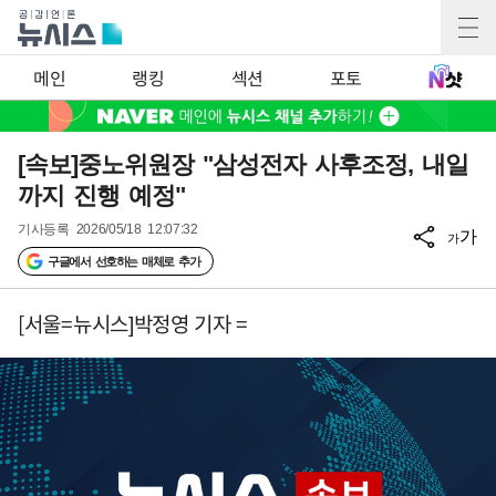
메인
랭킹
섹션
포토
[속보]중노위원장 "삼성전자 사후조정, 내일
까지 진행 예정"
기사등록
2026/05/18 12:07:32
가
가
구글에서 선호하는 매체로 추가
[서울=뉴시스]박정영 기자 =