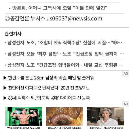
방은희, 어머니 고독사에 오열 "이틀 만에 발견"
◎공감언론 뉴시스
us06037@newsis.com
관련기사
삼성전자 노조, '조합비 5% 직책수당' 신설에 시끌…"非반도체는 엑소더스 행렬"
삼성전자 오늘 '최후 담판'…노조 "긴급조정 압박 굴하지 않아, 후퇴없어" 팽팽
삼성전자 노조 "긴급조정 압박들어와…내일 교섭 후퇴된 조정안 나오면 합의못해" 주장