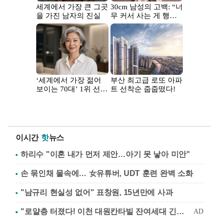
이시간
핫
뉴스
하리수 "이혼 내가 먼저 제안…아기 못 낳아 미안"
손 묶인채 물속에… 女유튜버, UDT 훈련 완벽 소화
"남규리 현실성 없어" 표창원, 15년만에 사과