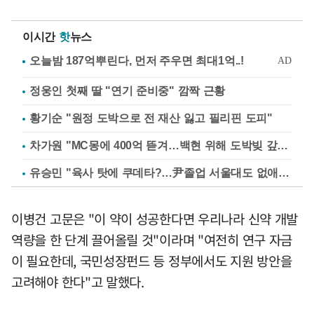
이시간
핫
뉴스
정웅인 첫째 딸 "연기 준비중" 깜짝 근황
황기순 "원정 도박으로 전 재산 잃고 필리핀 도피"
차가원 "MC몽에 400억 뜯겨…백현 위해 도박빚 갚아줘"
유승민 "육사 탓에 쿠데타?…尹졸업 서울대도 없애나"
이병건 고문은 "이 약이 성공한다면 우리나라 신약 개발
역량을 한 단계 끌어올릴 것"이라며 "여전히 연구 자금
이 필요한데, 국민성장펀드 등 정부에서도 지원 방안을
고려해야 한다"고 말했다.