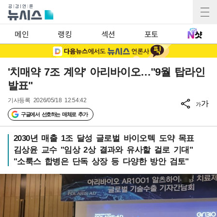
메인
랭킹
섹션
포토
'치매약 7조 계약' 아리바이오…"9월 탑라인
발표"
기사등록
2026/05/18 12:54:42
가
가
구글에서 선호하는 매체로 추가
2030년 매출 1조 달성 글로벌 바이오텍 도약 목표
김상윤 교수 "임상 2상 결과와 유사할 걸로 기대"
"소룩스 합병은 단독 상장 등 다양한 방안 검토"