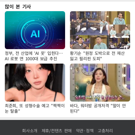
많이 본 기사
정부, 전 산업에 'AI 옷' 입힌다…
황기순 "원정 도박으로 전 재산
AI 로봇 연 1000대 보급 추진
잃고 필리핀 도피"
최준희, 또 성형수술 예고 "짝짝이
바다, 워터밤 공개저격 "말이 안
눈 탈출"
된다"
회사소개
제휴/컨텐츠 판매
약관·정책
고충처리