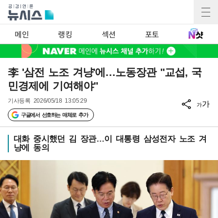
메인
랭킹
섹션
포토
李 '삼전 노조 겨냥'에…노동장관 "교섭, 국
민경제에 기여해야"
기사등록
2026/05/18 13:05:29
가
가
구글에서 선호하는 매체로 추가
대화 중시했던 김 장관…이 대통령 삼성전자 노조 겨
냥에 동의