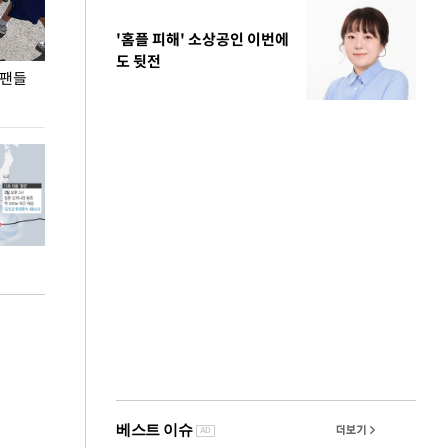
'홈플 피해' 소상공인 이번에
도 뒷전
 팬들
이 대통령, '청년 대책 속도 높여야…폭염 문제도
입추 코앞인데 전
총력 대응'