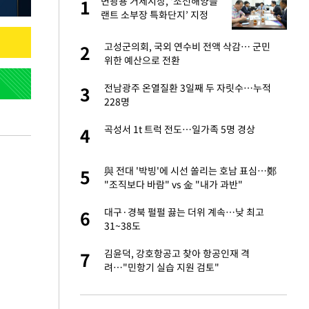
"이
변광용 거제시장, ‘조선해양플
1
1
랜트 소부장 특화단지’ 지정
총력
성 접대 파문에 "현
고성군의회, 국외 연수비 전액 삭감… 군민
2
2
위한 예산으로 전환
신 근황 "가볼 만하
전남광주 온열질환 3일째 두 자릿수…누적
3
3
228명
보고서 나왔다…월드
곡성서 1t 트럭 전도…일가족 5명 경상
4
4
출발…나스닥
與 전대 '박빙'에 시선 쏠리는 호남 표심…鄭
5
5
"조직보다 바람" vs 金 "내가 과반"
서 몰라보게 달라진
대구·경북 펄펄 끓는 더위 계속…낮 최고
6
6
31~38도
스피, 상승추세 아
김윤덕, 강호항공고 찾아 항공인재 격
7
7
려…"민항기 실습 지원 검토"