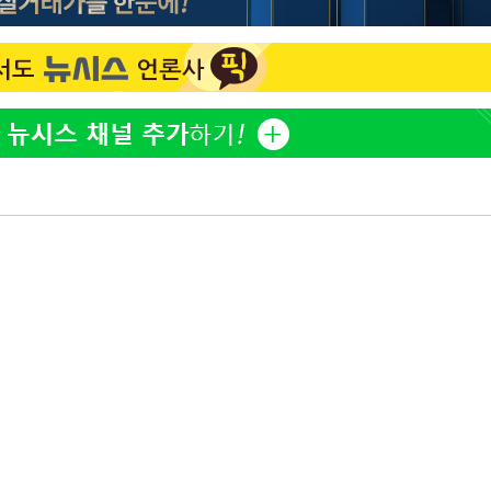
방은희, 母 고독사에 오열 
1
틀 만에 발견"
축구협회, 15년 전 심판 
2
재는 내부 지침 준수"
김지수, '여행사 대표' 변
3
니…"
축구협회 '성접대' 감사
4
컵·올림픽 심판 포함
[속보] 뉴욕증시, 혼조 
5
0.3%↓, 다우 0.14%↑
'학폭 논란' 지수, 필리핀
6
근황
"8월 반등 속지 마라…코
7
니라 '조정국면'"