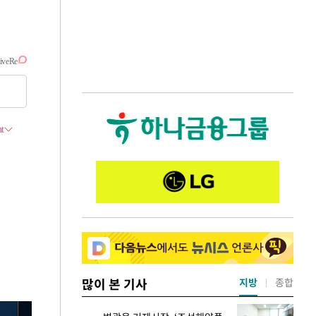
많이 본 기사
지방
종합