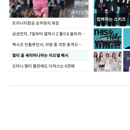
컴백하는 스키즈
입추 하루 앞둔 
트리니티항공 승무원의 워킹
폭염
삼성전자, 7일부터 갤럭시 Z 폴드8 울트라·폴드8·플립8 출시
멕시코 인플루언서, 라방 중 괴한 총격으로 사망
멀티 골 세리머니하는 리오넬 메시
오타니 멀티 홈런에도 다저스는 6연패