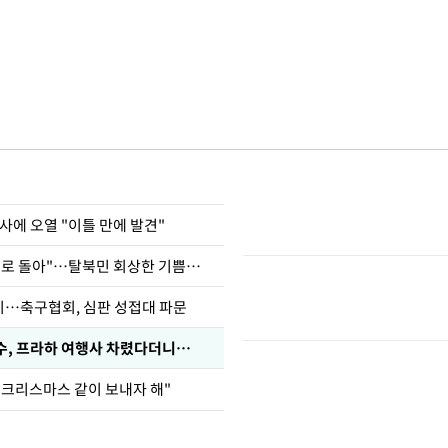
사에 오열 "이틀 만에 발견"
"바지 벗고 앞뒤로 돌아"…탈북민 회상한 기쁨조 검사
…축구협회, 심판 성접대 파문
수, 프라하 여행사 차렸다더니…
 크리스마스 같이 보내자 해"