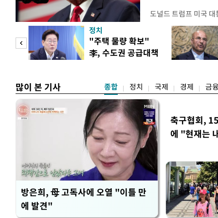
도널드 트럼프 미국 대
콘 산업과 공급망을 보
정치
대통령은 6일(현지 시
"사적
"주택 물량 확보"
품 수입에 최저 수입가
李, 수도권 공급대책
15%의 종가 관세를 
 차
집중 점검
백악관이 밝혔다. 이에
러
많이 본 기사
종합
정치
국제
경제
금
축구협회, 1
에 "현재는 
방은희, 母 고독사에 오열 "이틀 만
에 발견"