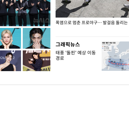
전남광주… 열화상 카메라에 담긴
폭염으로 멈춘 프로야구… 발걸음 돌리는
그래픽뉴스
태풍 '돌핀' 예상 이동
경로