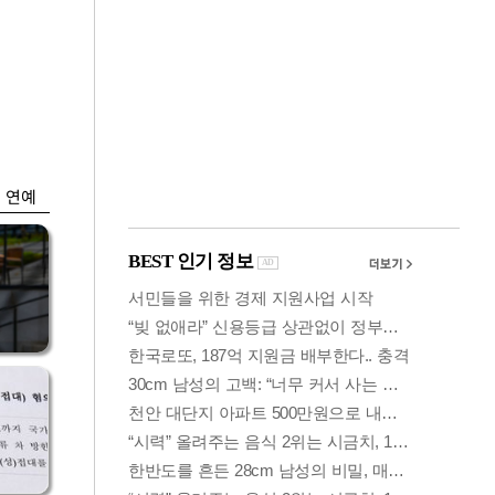
금융
입찰
만스피 꿈 이어질
…
까…韓증권사·글로
벌IB 엇갈린 전망
연예