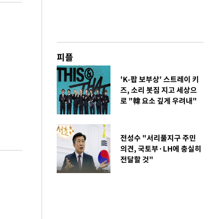
피플
'K-팝 보부상' 스트레이 키
즈, 소리 봇짐 지고 세상으
로 "韓 요소 깊게 우려내"
전성수 "서리풀지구 주민
의견, 국토부·LH에 충실히
전달할 것"