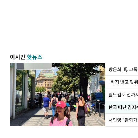
이시간
핫뉴스
방은희, 母 고독
월드컵 예선까지
한국 떠난 김지
서인영 "환희가