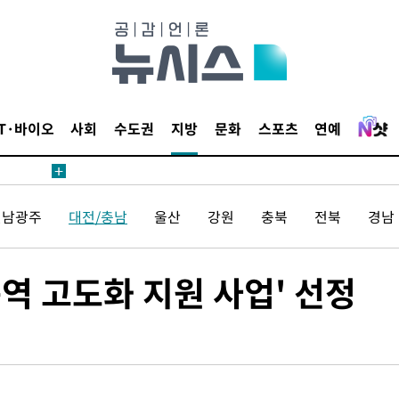
IT·바이오
사회
수도권
지방
문화
스포츠
연예
에서 두차
20일 후
전남광주
대전/충남
울산
강원
충북
전북
경남
에서 두차
역 고도화 지원 사업' 선정
20일 후