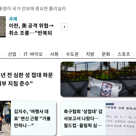
통령이 국가 안보에 중요한 폴리실리
호하기 위한 조치를 단행했다. 트럼프
국제
경제
간) 폴리실리콘 및 폴리실리콘 파생상
이란, 美 공격 위협→
[단독]국가계약 
격제를 적용하고, 일부 파생제품에는
취소 조롱…"반복되
제한 기준 손본다
부과하는 내용의 선언문에 서명했다고
는 쇼 외교"
실효성 검토
 따라 미국은 폴리실리콘에 ㎏당 21달
융
산업
IT·바이오
사회
수도권
지방
문화
스포츠
5년 전 심판 성 접대 파문
내부 지침 준수"
김지수, '여행사 대
축구협회 '성접대' 감
표' 변신 근황 "가볼
사보고서 나왔다…
만하니…"
월드컵·올림픽 심판
포함