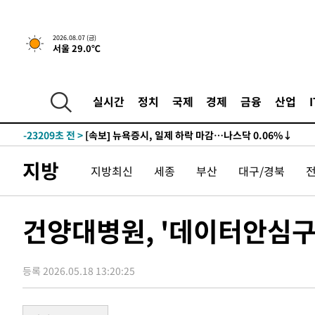
2026.08.07 (금)
서울 29.0℃
실시간
정치
국제
경제
금융
산업
-23209초 전 >
[속보] 뉴욕증시, 일제 하락 마감…나스닥 0.06%↓
-28643초 전 >
이란, 호르무즈서 "적국 목표물들"과 대치로 남부 케슘섬
례 큰 폭발음
-27358초 전 >
[속보]美, 폴리실리콘 수입 규제…파생제품 15% 관세, 1
지방
지방최신
세종
부산
대구/경북
발효
-25509초 전 >
[속보]트럼프, 美 원정출산 금지 행정명령 서명
-23209초 전 >
[속보] 뉴욕증시, 일제 하락 마감…나스닥 0.06%↓
-28643초 전 >
이란, 호르무즈서 "적국 목표물들"과 대치로 남부 케슘섬
건양대병원, '데이터안심구
례 큰 폭발음
-27358초 전 >
[속보]美, 폴리실리콘 수입 규제…파생제품 15% 관세, 1
발효
-25509초 전 >
[속보]트럼프, 美 원정출산 금지 행정명령 서명
등록 2026.05.18 13:20:25
-23209초 전 >
[속보] 뉴욕증시, 일제 하락 마감…나스닥 0.06%↓