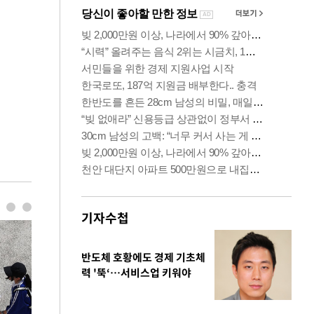
기자수첩
반도체 호황에도 경제 기초체
력 '뚝‘…서비스업 키워야