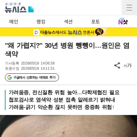
메인
랭킹
섹션
포토
"왜 가렵지?" 30년 병원 뺑뺑이…원인은 염
색약
기사등록
2026/05/18 14:06:38
가
가
최종수정
2026/05/18 14:11:31
구글에서 선호하는 매체로 추가
가려움증, 전신질환 위험 높아…다학제협진 필요
첩포검사로 염색약 성분 접촉 알레르기 밝혀내
가려움-긁기 악순환 끊지 못하면 중증화 위험↑