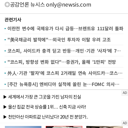
◎공감언론 뉴시스
only@newsis.com
관련기사
이란전 변수에 국제유가 다시 급등…브렌트유 111달러 돌파
"美국채금리 발작에"…외국인 투자자 이탈 우려 고조
코스피, 사이드카 충격 딛고 반등…개인·기관 '사자'에 7500선 회복(종합)
"코스피, 방향성 변화 없다"…증권가, 올해 '1만피' 전망
外人·기관 '팔자'에 코스피 2거래일 연속 사이드카…코스닥도 4%대 약세
[주간 뉴욕증시] 엔비디아 실적에 쏠린 눈…FOMC 의사록·물가지표 촉각