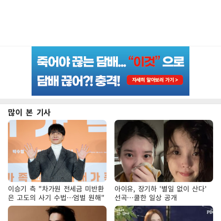
많이 본 기사
이승기 측 "차가원 전세금 미반환
아이유, 장기하 '별일 없이 산다'
은 고도의 사기 수법…엄벌 원해"
선곡…쿨한 일상 공개