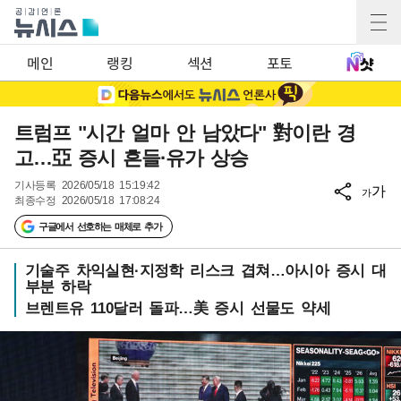
메인
랭킹
섹션
포토
트럼프 "시간 얼마 안 남았다" 對이란 경
고…亞 증시 흔들·유가 상승
기사등록
2026/05/18 15:19:42
가
가
최종수정
2026/05/18 17:08:24
구글에서 선호하는 매체로 추가
기술주 차익실현·지정학 리스크 겹쳐…아시아 증시 대
부분 하락
브렌트유 110달러 돌파…美 증시 선물도 약세