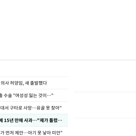
 의사 허양임, 새 출발했다
출 수술 "여성성 잃는 것이…"
군대서 구타로 사망…유골 못 찾아"
표창원, 남규리에 15년 만에 사과…"제가 틀렸습니다"
내가 먼저 제안…아기 못 낳아 미안"