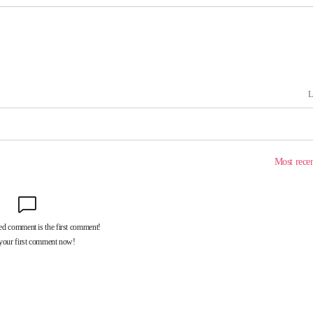
속[다음주
다"
려 죄송"
화·한민
… 정청래
08%·宋
뛸 것"
날씨]
해 아틀레