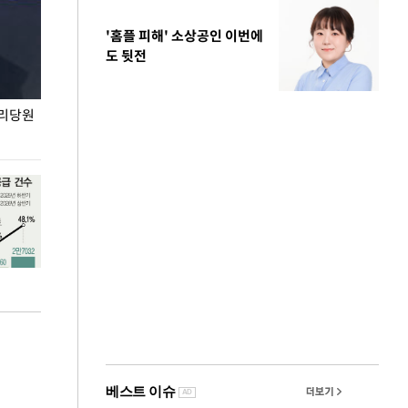
'홈플 피해' 소상공인 이번에
도 뒷전
권리당원
무더위 잊는 도심형 여름 축제 '2026 서울 바캉스
용산어린이정원 앞
페스티벌'