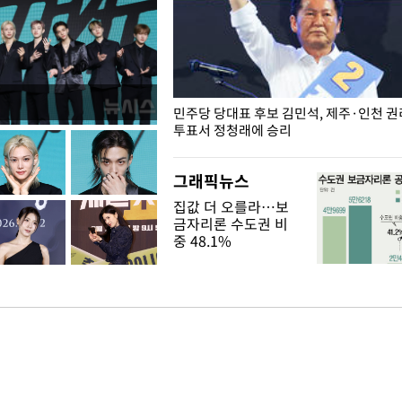
슨 일이? [뉴시스국회토pic]
민주당 당대표 후보 김민석, 제주·인천 
투표서 정청래에 승리
그래픽뉴스
집값 더 오를라…보
금자리론 수도권 비
중 48.1%