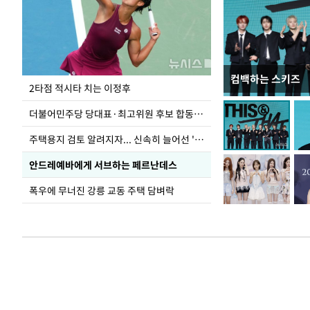
컴백하는 스키즈
이번주 국회에는 무
2타점 적시타 치는 이정후
더불어민주당 당대표·최고위원 후보 합동연설회
주택용지 검토 알려지자... 신속히 늘어선 '근조화환'
안드레예바에게 서브하는 페르난데스
폭우에 무너진 강릉 교동 주택 담벼락