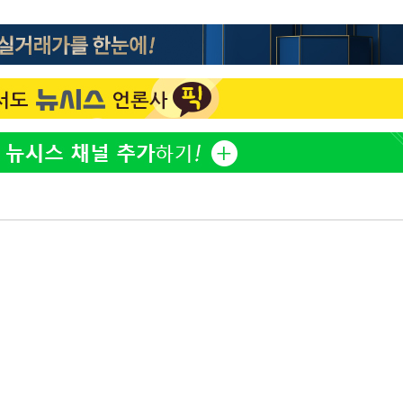
김희철, 거꾸로 걸린 광복
1
태극기 현수막에 "X돌았네
차가원 "○○○ 까면 주변
2
미반환 속 녹취 폭로 파장
유혜정, 자궁적출 수술 고
3
것이…"
속[다음주
[속보]김민석, 與 전대 
4
다"
45.42%로 1위… 정청래 
려 죄송"
[속보]與최고위원 제주·
5
선원·최민희·서미화·한민
김정렬 "친형 군대서 구타
6
찾아"
[속보]이강인 "감독님이 
7
많은 트로피 원해 아틀레티