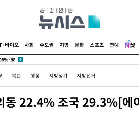
화·한민
… 정청래
IT·바이오
사회
수도권
지방
문화
스포츠
연예
08%·宋
뛸 것"
교
북한
행정
지방정가
지방선거
날씨]
해 아틀레
동 22.4% 조국 29.3%[에