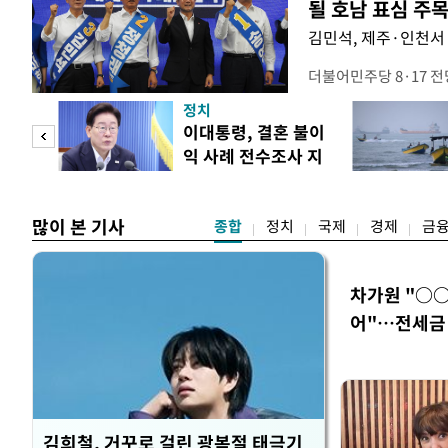
될 호남 표심 주
김민석, 제주·인천서 
더불어민주당 8·17 
보가 8일 제주·인천 지
정치
다. 앞서 정청래 후보
희망
이대통령, 결혼 불이
·울산·경남 경선에서 1
각"
익 사례 전수조사 지
제주·인천 경선에서 이기
시
만 두 후보 간 누적 득표
많이 본 기사
종합
정치
국제
경제
금
차가원 "○○
어"…전세금 
장
김희철, 거꾸로 걸린 광복절 태극기