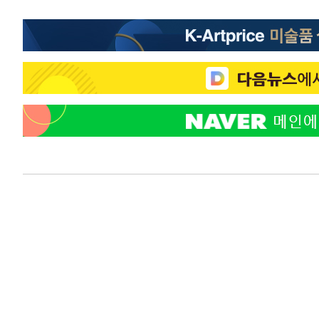
4시간 전 >
강릉에 시간당 81.4㎜ 물폭탄…도로 잠기고 담벼락 붕괴
5시간 전 >
백운산서 80년근 천종산삼 9뿌리 발견…감정가 1.3억원
6시간 전 >
선재도서 해루질 나섰다 실종 60대, 닷새 만에 숨진 채 발견
6시간 전 >
남자 농구, 나고야 아시안게임서 '홈팀' 일본과 한일전
7시간 전 >
여수 오동도 해상서 모터보트 전복…1명 사망·1명 실종
8시간 전 >
극한폭염 한풀 꺾이지만…'낮 최고 35도' 무더위, 열대야 계
날씨]
8시간 전 >
축구협회 "압수수색·성접대 논란 사과…쇄신의 기회로 삼겠
9시간 전 >
[속보]'압수수색·성접대 논란' 축구협회 "실망과 걱정 안겨드
12시간 전 >
'최고 37도' 폭염 지속…강원동해안 최대 150㎜ 비
14시간 전 >
[속보]뉴욕증시 상승 마감…S&P 0.6% 나스닥 1.3%↑