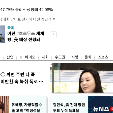
목
47.75% 승리…정청래 42.08%
전당대회 당대표 선거에 나선 김민석 후
역 순회경선에서 '누적 1위'를 탈환했
국제
경제
 우세 지역으로 점쳐졌던 충청권과 부산
이란 "호르무즈 재개
세계식량가격 다
승 1패를 주고 받은 김 후보는 이날
방, 美 배상 선행돼
상승…곡물·설탕 
며 '2승 1패'로 앞서가게 됐다. 다
야"
썩'
율 차이가 '0.86%p'에 불과
융
산업
IT·바이오
사회
수도권
지방
문화
스포츠
○ 까면 주변 다 죽
미반환 속 녹취 폭로 파
유혜정, 자궁적출 수
김민석, 與 전대 당원
술 고백 "여성성을
투표 누적 득표율