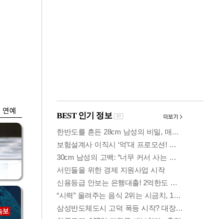
금융
시
다시 뛰는 코스닥…
'들
ETF 수익률 상위권
찍어
연예