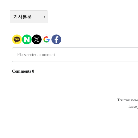
7시간 전 >
여수 오동도 해상서 모터보트 전복…1명 사망·1명 실종
8시간 전 >
기사본문
극한폭염 한풀 꺾이지만…'낮 최고 35도' 무더위, 열대야 계
날씨]
8시간 전 >
축구협회 "압수수색·성접대 논란 사과…쇄신의 기회로 삼겠
9시간 전 >
[속보]'압수수색·성접대 논란' 축구협회 "실망과 걱정 안겨드
12시간 전 >
'최고 37도' 폭염 지속…강원동해안 최대 150㎜ 비
14시간 전 >
[속보]뉴욕증시 상승 마감…S&P 0.6% 나스닥 1.3%↑
-8165초 전 >
이란 "호르무즈 재개방 합의 근접…美 배상 선행돼야"
13분 전 >
[속보]與최고위원 제주·인천 순회경선…박선원·최민희·서미
수·김용 순
13분 전 >
[속보]김민석, 與 전대 당원투표 누적 득표율 45.42%로 1위
44.56%
25분 전 >
[속보]與 대표 경선 제주·인천 당원투표…金 47.75%·鄭 42.
10.17%
33분 전 >
이강인 "아틀레티코 이적 기뻐…등번호 7번 의미보단 팀 위해 
34분 전 >
[속보]與 당대표 경선, 제주·인천 권리당원 투표 김민석 승리
2시간 전 >
낮 최고 35도 '무더위'…동해안 시간당 30㎜ '강한 비'[내일
2시간 전 >
[속보]이강인 "감독님이 원하는 마음 느꼈고, 많은 트로피 원
티코 이적"
2시간 전 >
수도권 40도 육박 '펄펄'…동해안 일부 지역엔 호의주의보
2시간 전 >
온열질환 사망자 3명 늘어…누적 환자 3000명 돌파