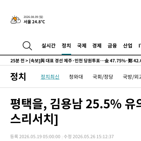
14시간 전 >
[속보]뉴욕증시 상승 마감…S&P 0.6% 나스닥 1.3%↑
2026.08.09 (일)
서울 24.8℃
-8165초 전 >
이란 "호르무즈 재개방 합의 근접…美 배상 선행돼야"
13분 전 >
[속보]與최고위원 제주·인천 순회경선…박선원·최민희·서미
수·김용 순
13분 전 >
[속보]김민석, 與 전대 당원투표 누적 득표율 45.42%로 1위
실시간
정치
국제
경제
금융
산업
44.56%
25분 전 >
[속보]與 대표 경선 제주·인천 당원투표…金 47.75%·鄭 42.
10.17%
33분 전 >
이강인 "아틀레티코 이적 기뻐…등번호 7번 의미보단 팀 위해 
34분 전 >
[속보]與 당대표 경선, 제주·인천 권리당원 투표 김민석 승리
정치
정치최신
청와대
국회/정당
국방/외
2시간 전 >
낮 최고 35도 '무더위'…동해안 시간당 30㎜ '강한 비'[내일
2시간 전 >
[속보]이강인 "감독님이 원하는 마음 느꼈고, 많은 트로피 원
티코 이적"
2시간 전 >
수도권 40도 육박 '펄펄'…동해안 일부 지역엔 호의주의보
평택을, 김용남 25.5% 유의
2시간 전 >
온열질환 사망자 3명 늘어…누적 환자 3000명 돌파
스리서치]
4시간 전 >
강릉에 시간당 81.4㎜ 물폭탄…도로 잠기고 담벼락 붕괴
5시간 전 >
백운산서 80년근 천종산삼 9뿌리 발견…감정가 1.3억원
6시간 전 >
선재도서 해루질 나섰다 실종 60대, 닷새 만에 숨진 채 발견
등록 2026.05.19 05:00:00
수정 2026.05.26 15:12:37
6시간 전 >
남자 농구, 나고야 아시안게임서 '홈팀' 일본과 한일전