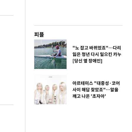
피플
"노 잡고 바뀌었죠"…다리
잃은 청년 다시 일으킨 카누
[당신 옆 장애인]
아르테미스 "대중성·코어
사이 해답 찾았죠"…알을
깨고 나온 '초자아'