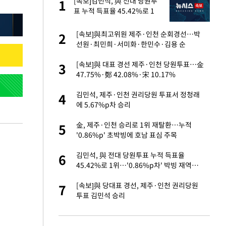
절
[속보]김민석, 與 전대 당원투
1
1
"
표 누적 득표율 45.42%로 1
위… 정청래 44.56%
 다 죽어"…전세금
[속보]與최고위원 제주·인천 순회경선…박
2
2
선원·최민희·서미화·한민수·김용 순
백 "여성성을 잃는
[속보]與 대표 경선 제주·인천 당원투표…金
3
3
47.75%·鄭 42.08%·宋 10.17%
당원투표 누적 득표율
김민석, 제주·인천 권리당원 투표서 정청래
4
4
44.56%
에 5.67%p차 승리
인천 순회경선…박
金, 제주·인천 승리로 1위 재탈환…누적
5
5
수·김용 순
'0.86%p' 초박빙에 호남 표심 주목
로 사망…유골 못
김민석, 與 전대 당원투표 누적 득표율
6
6
45.42%로 1위…'0.86%p차' 박빙 재역전
(종합2보)
원하는 마음 느꼈고,
[속보]與 당대표 경선, 제주·인천 권리당원
7
7
코 이적"
투표 김민석 승리