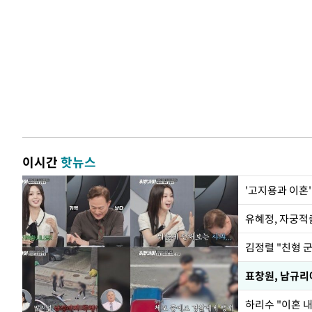
이시간
핫뉴스
'고지용과 이혼'
유혜정, 자궁적
김정렬 "친형 
하리수 "이혼 