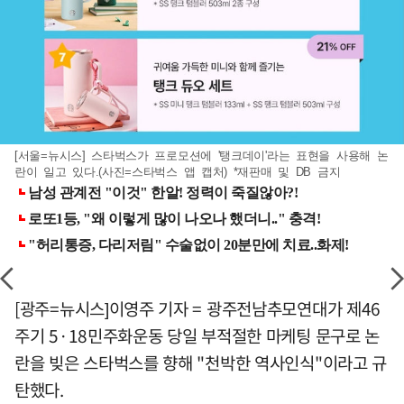
[서울=뉴시스] 스타벅스가 프로모션에 '탱크데이'라는 표현을 사용해 논
란이 일고 있다.(사진=스타벅스 앱 캡처) *재판매 및 DB 금지
[광주=뉴시스]이영주 기자 = 광주전남추모연대가 제46
주기 5·18민주화운동 당일 부적절한 마케팅 문구로 논
란을 빚은 스타벅스를 향해 "천박한 역사인식"이라고 규
탄했다.