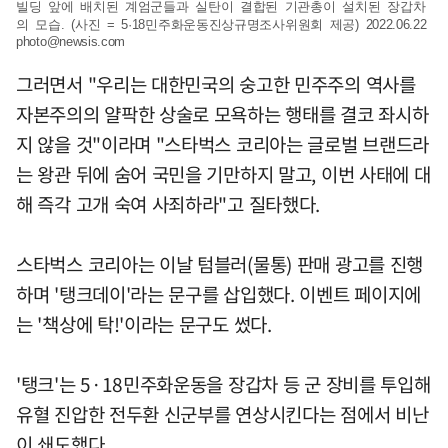
빌딩 앞에 배치된 계엄군들과 실탄이 결합된 기관총이 설치된 장갑차
의 모습. (사진 = 5·18민주화운동진상규명조사위원회 제공) 2022.06.22
photo@newsis.com
그러면서 "우리는 대한민국의 숭고한 민주주의 역사를
자본주의의 얄팍한 상술로 모욕하는 행태를 결코 좌시하
지 않을 것"이라며 "스타벅스 코리아는 글로벌 브랜드라
는 왕관 뒤에 숨어 국민을 기만하지 말고, 이번 사태에 대
해 즉각 고개 숙여 사죄하라"고 질타했다.
스타벅스 코리아는 이날 텀블러(물통) 판매 광고를 진행
하며 '탱크데이'라는 문구를 삽입했다. 이벤트 페이지에
는 '책상에 탁!'이라는 문구도 썼다.
'탱크'는 5·18민주화운동을 장갑차 등 군 장비를 투입해
유혈 진압한 전두환 신군부를 연상시킨다는 점에서 비난
이 쇄도했다.