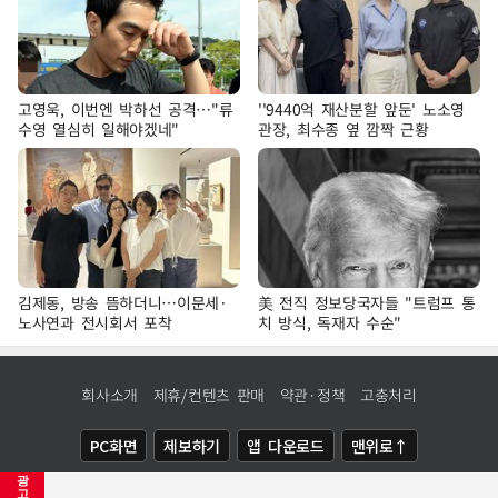
고영욱, 이번엔 박하선 공격…"류
''9440억 재산분할 앞둔' 노소영
수영 열심히 일해야겠네"
관장, 최수종 옆 깜짝 근황
김제동, 방송 뜸하더니…이문세·
美 전직 정보당국자들 "트럼프 통
노사연과 전시회서 포착
치 방식, 독재자 수순"
회사소개
제휴/컨텐츠 판매
약관·정책
고충처리
PC화면
제보하기
앱 다운로드
맨위로↑
광
COPYRIGHTⓒ
NEWSIS
ALL RIGHTS RESERVED.
고