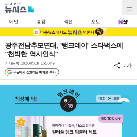
메인
랭킹
섹션
포토
광주전남추모연대, '탱크데이' 스타벅스에
"천박한 역사인식"
기사등록
2026/05/18 15:06:49
가
가
구글에서 선호하는 매체로 추가