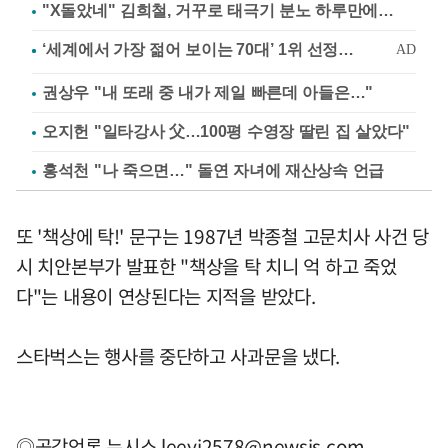
"X돌았네" 김희철, 거꾸로 태극기 분노 하루만에…
권상우 "내 또래 중 내가 제일 빠른데 아들은…"
오지헌 "일타강사 父…100평 수영장 딸린 집 살았다"
홍석천 "나 죽으면…" 돌연 자녀에 재산상속 언급
또 '책상에 탁!' 문구는 1987년 박종철 고문치사 사건 당
시 치안본부가 발표한 "책상을 탁 치니 억 하고 죽었
다"는 내용이 연상된다는 지적을 받았다.
스타벅스는 행사를 중단하고 사과문을 냈다.
◎공감언론 뉴시스
leeyj2578@newsis.com