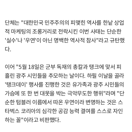
단체는 "대한민국 민주주의의 피맺힌 역사를 한낱 상업
적 마케팅의 조롱거리로 전락시킨 이번 사태는 단순한
'실수'나 '우연'이 아닌 명백한 역사적 참사"라고 규탄했
다.
이어 "5월 18일은 군부 독재의 총칼과 탱크에 맞서 피
흘린 광주 시민들을 추모하는 날이다. 하필 이날을 골라
'탱크데이' 행사를 진행한 것은 유가족과 광주 시민들의
가슴에 또 한 번 대못을 박는 극악무도한 행위"라며 "단
순한 텀블러 이름에서 따온 우연이라 변명하는 것은 스
타벅스 코리아의 심각한 공감 능력 결여를 스스로 자인
하는 꼴"이라고 비판했다.