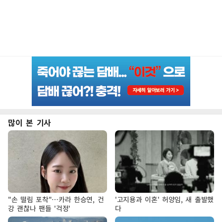
많이 본 기사
"손 떨림 포착"…카라 한승연, 건
'고지용과 이혼' 허양임, 새 출발했
강 괜찮나 팬들 '걱정'
다