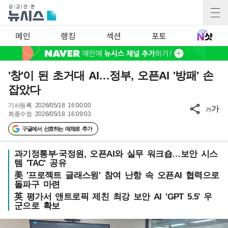
메인
랭킹
섹션
포토
'창'이 된 초거대 AI…정부, 오픈AI '방패' 손
잡았다
기사등록
2026/05/18 16:00:00
가
가
최종수정
2026/05/18 16:09:03
구글에서 선호하는 매체로 추가
과기정통부·국정원, 오픈AI와 실무 워크숍…보안 시스
템 'TAC' 공유
美 '프로젝트 글래스윙' 참여 난항 속 오픈AI 협력으로
돌파구 마련
英 평가서 앤트로픽 제친 최강 보안 AI 'GPT 5.5' 우
군으로 확보