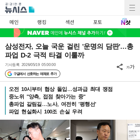
메인
랭킹
섹션
포토
삼성전자, 오늘 국운 걸린 '운명의 담판'…총
파업 D-2 극적 타결 이룰까
기사등록
2026/05/19 05:00:00
가
가
구글에서 선호하는 매체로 추가
오전 10시부터 협상 돌입…성과급 최대 쟁점
중노위 "양측, 접점 찾아가는 중"
총파업 갈림길…노사, 여전히 '평행선'
파업 현실화시 100조 손실 우려