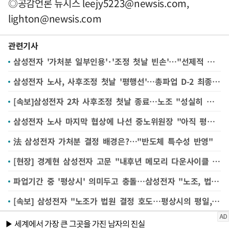
◎공감언론 뉴시스
leejy5223@newsis.com
,
lighton@newsis.com
관련기사
삼성전자 '가처분 일부인용'·'조정 첫날 빈손'…"선제적 긴급조정 시급" 여론 커져
삼성전자 노사, 사후조정 첫날 '평행선'…총파업 D-2 최종 결론 낸다
[속보]삼성전자 2차 사후조정 첫날 종료…노조 "성실히 임해" 사측 '묵묵부답'
삼성전자 노사 마지막 협상에 나선 중노위원장 "아직 평행선"
法 삼성전자 가처분 결정 배경은?…"반도체 특수성 반영"
[현장] 경계현 삼성전자 고문 "내후년 메모리 다운사이클 조심해야" 경고
파업기간 중 '평상시' 의미두고 충돌…삼성전자 "노조, 법원결정 호도"
[속보] 삼성전자 "노조가 법원 결정 호도…평상시의 평일, 평상시의 주말·휴일 의미"