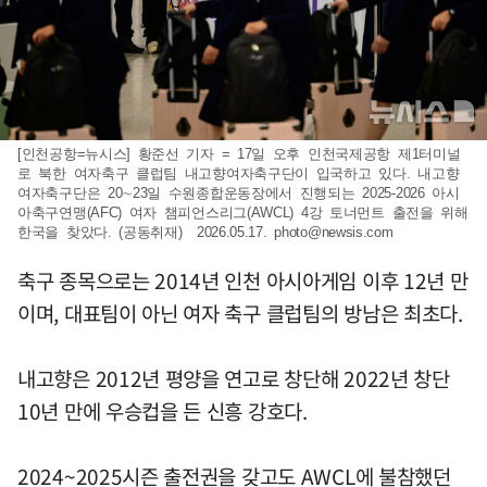
[인천공항=뉴시스] 황준선 기자 = 17일 오후 인천국제공항 제1터미널
로 북한 여자축구 클럽팀 내고향여자축구단이 입국하고 있다. 내고향
여자축구단은 20∼23일 수원종합운동장에서 진행되는 2025-2026 아시
아축구연맹(AFC) 여자 챔피언스리그(AWCL) 4강 토너먼트 출전을 위해
한국을 찾았다. (공동취재) 2026.05.17.
photo@newsis.com
축구 종목으로는 2014년 인천 아시아게임 이후 12년 만
이며, 대표팀이 아닌 여자 축구 클럽팀의 방남은 최초다.
내고향은 2012년 평양을 연고로 창단해 2022년 창단
10년 만에 우승컵을 든 신흥 강호다.
2024~2025시즌 출전권을 갖고도 AWCL에 불참했던