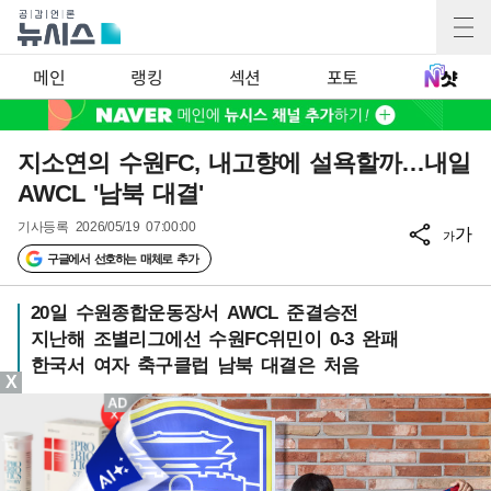
메인
랭킹
섹션
포토
지소연의 수원FC, 내고향에 설욕할까…내일
AWCL '남북 대결'
기사등록
2026/05/19 07:00:00
가
가
구글에서 선호하는 매체로 추가
20일 수원종합운동장서 AWCL 준결승전
지난해 조별리그에선 수원FC위민이 0-3 완패
한국서 여자 축구클럽 남북 대결은 처음
X