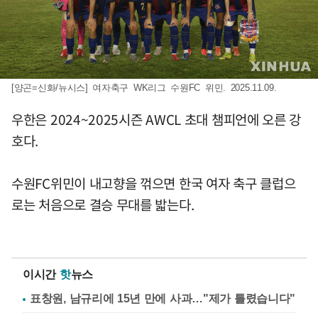
[양곤=신화/뉴시스] 여자축구 WK리그 수원FC 위민. 2025.11.09.
우한은 2024~2025시즌 AWCL 초대 챔피언에 오른 강
호다.
수원FC위민이 내고향을 꺾으면 한국 여자 축구 클럽으
로는 처음으로 결승 무대를 밟는다.
이시간
핫
뉴스
표창원, 남규리에 15년 만에 사과…"제가 틀렸습니다"