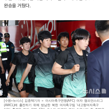
완승을 거뒀다.
[수원=뉴시스] 김종택기자 = 아시아축구연맹(AFC) 여자 챔피언스리그
(AWCL)에 출전하기 위해 방남한 북한 여자축구팀 '내고향여자축구