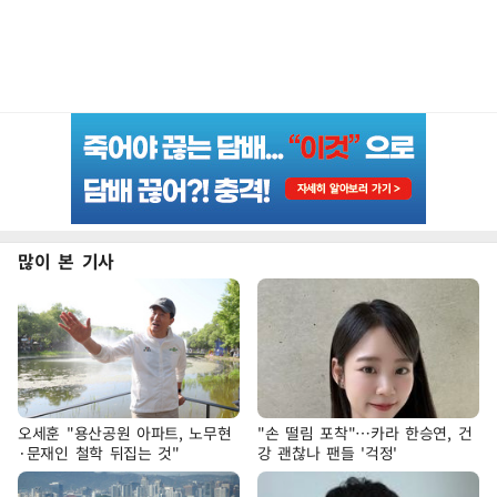
많이 본 기사
오세훈 "용산공원 아파트, 노무현
"손 떨림 포착"…카라 한승연, 건
·문재인 철학 뒤집는 것"
강 괜찮나 팬들 '걱정'