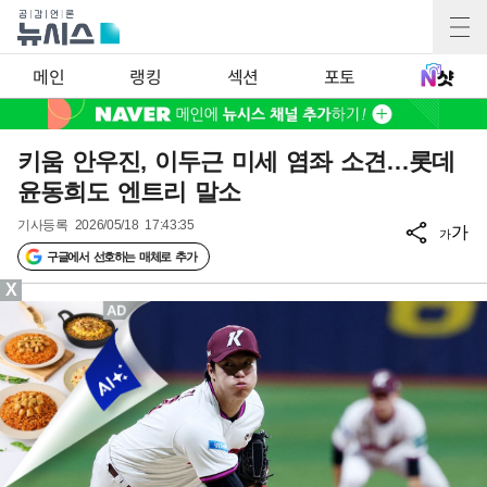
메인
랭킹
섹션
포토
키움 안우진, 이두근 미세 염좌 소견…롯데
윤동희도 엔트리 말소
기사등록
2026/05/18 17:43:35
가
가
구글에서 선호하는 매체로 추가
X