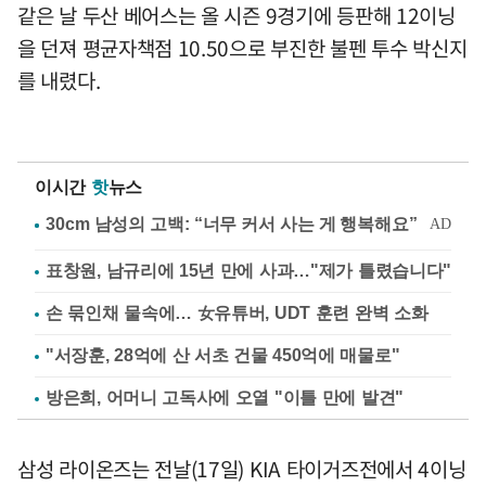
같은 날 두산 베어스는 올 시즌 9경기에 등판해 12이닝
을 던져 평균자책점 10.50으로 부진한 불펜 투수 박신지
를 내렸다.
이시간
핫
뉴스
표창원, 남규리에 15년 만에 사과…"제가 틀렸습니다"
손 묶인채 물속에… 女유튜버, UDT 훈련 완벽 소화
"서장훈, 28억에 산 서초 건물 450억에 매물로"
방은희, 어머니 고독사에 오열 "이틀 만에 발견"
삼성 라이온즈는 전날(17일) KIA 타이거즈전에서 4이닝