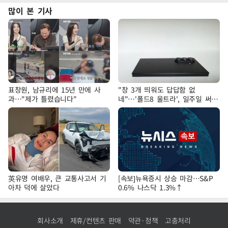
많이 본 기사
표창원, 남규리에 15년 만에 사
"창 3개 띄워도 답답함 없
과…"제가 틀렸습니다"
네"…'폴드8 울트라', 일주일 써보
니
英유명 여배우, 큰 교통사고서 기
[속보]뉴욕증시 상승 마감…S&P
아차 덕에 살았다
0.6% 나스닥 1.3%↑
회사소개
제휴/컨텐츠 판매
약관·정책
고충처리