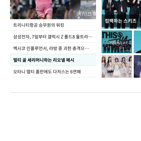
컴백하는 스키즈
입추 하루 앞둔 
트리니티항공 승무원의 워킹
폭염
삼성전자, 7일부터 갤럭시 Z 폴드8 울트라·폴드8·플립8 출시
멕시코 인플루언서, 라방 중 괴한 총격으로 사망
멀티 골 세리머니하는 리오넬 메시
오타니 멀티 홈런에도 다저스는 6연패