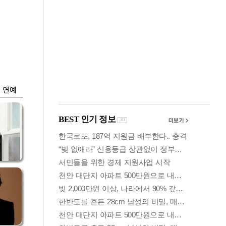
금융
개
외국인 폭풍매도에
 우
코스피 6200선 주저
앉아
연예