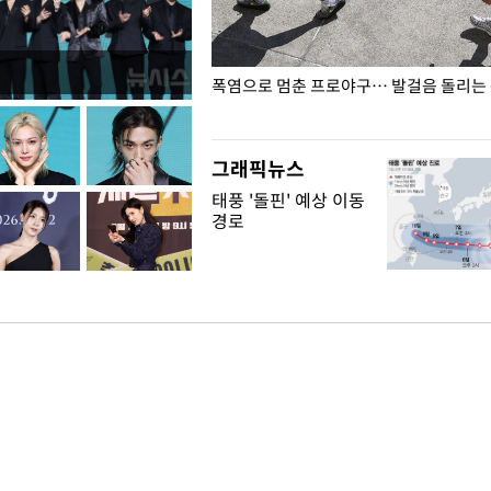
전남광주… 열화상 카메라에 담긴
폭염으로 멈춘 프로야구… 발걸음 돌리는
그래픽뉴스
태풍 '돌핀' 예상 이동
경로