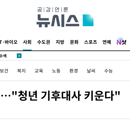
다"
수수색(종
4%↑
침 준수"
IT·바이오
사회
수도권
지방
문화
스포츠
연예
수수색
태세 강
/보건
복지
교육
노동
환경
날씨
수능
…"청년 기후대사 키운다"
어"
·당황'
'
 혐의