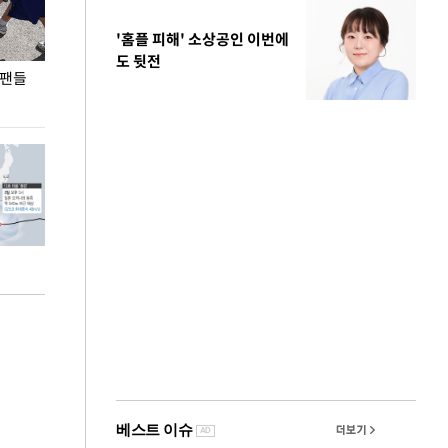
'홈플 피해' 소상공인 이번에
도 뒷전
 팬들
이 대통령, '청년 대책 속도 높여야…폭염 문제도
입추 코앞인데 전
총력 대응'