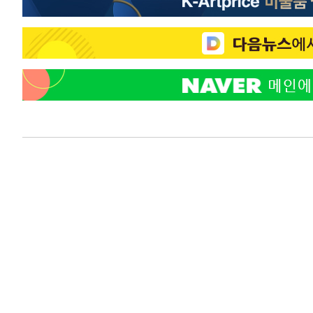
-11348초 전 >
"韓 외환시장 개입 관측 배경엔 美의 대한국 무역적자 있
-11175초 전 >
'월드컵 탈락 후폭풍' 축구협회…초유의 압수수색에 '충격
-11015초 전 >
서울 낮 37.9도, 올여름 최고치 경신…영등포 순간 '40도
-10577초 전 >
[속보]종합특검, 대검 추가 압수수색…내란 중요임무종사
-6672초 전 >
[속보]코스닥, 800p 회복…0.26% 오른 801.67 마감
-6602초 전 >
[속보]코스피, 301.88포인트(4.58%) 내린 6296.38 마감
-6467초 전 >
[속보]원·달러 환율, 0.7원 내린 1423.8원 마감
-4066초 전 >
"여기 떨어졌다"…다누리, 스페이스X 로켓 달 충돌 흔적 
-1111초 전 >
손흥민, 5경기 연속골 실패…LAFC는 승부차기 끝 과달라
1시간 전 >
내일까지 39도 '펄펄'…기상청 "태풍 지나며 폭염 잠시 꺾인