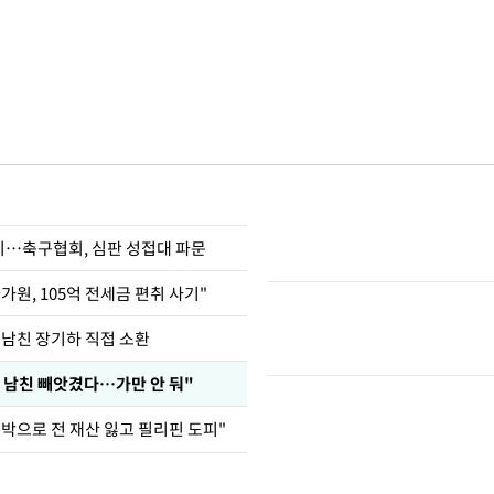
…축구협회, 심판 성접대 파문
가원, 105억 전세금 편취 사기"
 남친 장기하 직접 소환
 남친 빼앗겼다…가만 안 둬"
도박으로 전 재산 잃고 필리핀 도피"