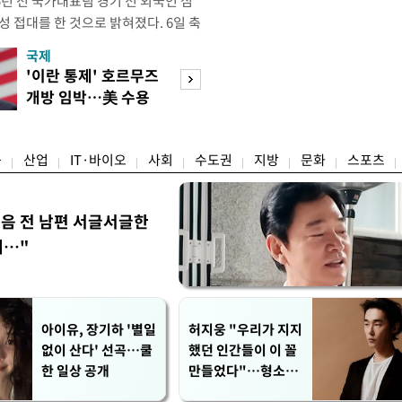
년 전 국가대표팀 경기 전 외국인 심
성 접대를 한 것으로 밝혀졌다. 6일 축
 의원실은 축구협회가 2011~2012
국제
경제
게 성 접대한 사실을 확인했다. 당시
'이란 통제' 호르무즈
초고가 겨냥 세제
과 감독관 등 10여 명에게 한 번에
개방 임박…美 수용
편…전월세 '유탄'
00만원이 넘는 돈을 성
할까
려
융
산업
IT·바이오
사회
수도권
지방
문화
스포츠
음 전 남편 서글서글한
…"
아이유, 장기하 '별일
허지웅 "우리가 지지
없이 산다' 선곡…쿨
했던 인간들이 이 꼴
한 일상 공개
만들었다"…형소법
개정에 격한 반응