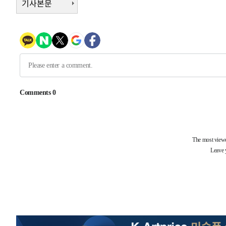
기사본문
-6672초 전 >
[속보]코스닥, 800p 회복…0.26% 오른 801.67 마감
-6602초 전 >
[속보]코스피, 301.88포인트(4.58%) 내린 6296.38 마감
-6467초 전 >
[속보]원·달러 환율, 0.7원 내린 1423.8원 마감
-4066초 전 >
"여기 떨어졌다"…다누리, 스페이스X 로켓 달 충돌 흔적 
-1111초 전 >
손흥민, 5경기 연속골 실패…LAFC는 승부차기 끝 과달라
1시간 전 >
내일까지 39도 '펄펄'…기상청 "태풍 지나며 폭염 잠시 꺾인
-32237초 전 >
'월드컵 탈락 후폭풍' 축구협회…11시간 걸린 초유의 압
합)
-31673초 전 >
[속보] 뉴욕증시, 혼조 출발…나스닥 0.3%↓, 다우 0.1
-30466초 전 >
축구협회, 15년 전 심판 성 접대 파문에 "현재는 내부 지
-29151초 전 >
경찰, '홍명보는 2순위' 결론냈던 스포츠윤리센터도 압
-14747초 전 >
[속보]합참 "北 발사체는 단거리탄도미사일…감시·경계
화"
-14495초 전 >
日방위성, 北이 동해로 쏜 발사체는 탄도미사일 가능성
-12925초 전 >
[속보] SKT, 에이닷 서비스 장애 발생…"원인 파악 중"
-12331초 전 >
[속보]합참 "북, 동해상으로 미상 발사체 발사"
-11727초 전 >
'낮 최고 39도' 불볕더위…한밤 열대야도 계속[내일날씨]
-11686초 전 >
[속보]7~9일 프로야구 3연전도 폭염 취소…11일 재개