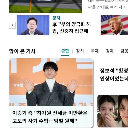
대한축구협회가 14~15
판을 상대로 여러 차례 
구계에 따르면 국회의 한
정치
년 국제심판 10여 명에
"사적
李 "부의 양극화 해
축구협회는 외국인 심판
법, 신중히 접근해
수십만원에서 많게는 1
 차이
야"
많이 본 기사
종합
정치
국제
경제
금
정보석 "황정
인상이었는데
이승기 측 "차가원 전세금 미반환은
고도의 사기 수법…엄벌 원해"