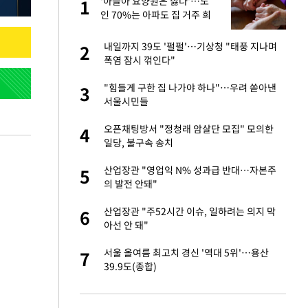
미
'아들아 요양원은 싫다'…노
1
1
…엄
인 70%는 아파도 집 거주 희
망
서글서글한 인상이
내일까지 39도 '펄펄'…기상청 "태풍 지나며
2
2
폭염 잠시 꺾인다"
이 산다' 선곡…쿨한
"힘들게 구한 집 나가야 하나"…우려 쏟아낸
3
3
서울시민들
인간들이 이 꼴 만
오픈채팅방서 "정청래 암살단 모집" 모의한
4
4
격한 반응
일당, 불구속 송치
하는 프리랜서…받
산업장관 "영업익 N% 성과급 반대…자본주
5
5
의 발전 안돼"
 원전 반대 안해…안
산업장관 "주52시간 이슈, 일하려는 의지 막
6
6
아선 안 돼"
노인 70%는 아파
서울 올여름 최고치 경신 '역대 5위'…용산
7
7
39.9도(종합)