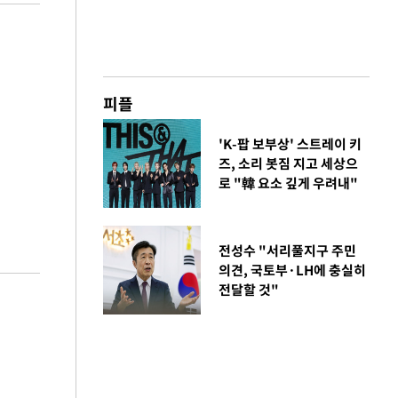
피플
'K-팝 보부상' 스트레이 키
즈, 소리 봇짐 지고 세상으
로 "韓 요소 깊게 우려내"
전성수 "서리풀지구 주민
의견, 국토부·LH에 충실히
전달할 것"