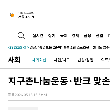
1시간 전 >
내일까지 39도 '펄펄'…기상청 "태풍 지나며 폭염 잠시 꺾인
2026.08.06 (목)
서울 32.1℃
-32237초 전 >
'월드컵 탈락 후폭풍' 축구협회…11시간 걸린 초유의 압
합)
-31673초 전 >
[속보] 뉴욕증시, 혼조 출발…나스닥 0.3%↓, 다우 0.1
-30466초 전 >
축구협회, 15년 전 심판 성 접대 파문에 "현재는 내부 지
실시간
정치
국제
경제
금융
산업
-29151초 전 >
경찰, '홍명보는 2순위' 결론냈던 스포츠윤리센터도 압
-14747초 전 >
[속보]합참 "北 발사체는 단거리탄도미사일…감시·경계
화"
-14495초 전 >
日방위성, 北이 동해로 쏜 발사체는 탄도미사일 가능성
사회
사회최신
사건/사고
법원/검찰
의료
-12925초 전 >
[속보] SKT, 에이닷 서비스 장애 발생…"원인 파악 중"
-12331초 전 >
[속보]합참 "북, 동해상으로 미상 발사체 발사"
-11727초 전 >
'낮 최고 39도' 불볕더위…한밤 열대야도 계속[내일날씨]
지구촌나눔운동·반크 맞손
-11686초 전 >
[속보]7~9일 프로야구 3연전도 폭염 취소…11일 재개
-11348초 전 >
"韓 외환시장 개입 관측 배경엔 美의 대한국 무역적자 있
등록 2026.05.18 16:53:24
-11175초 전 >
'월드컵 탈락 후폭풍' 축구협회…초유의 압수수색에 '충격
-11015초 전 >
서울 낮 37.9도, 올여름 최고치 경신…영등포 순간 '40도
-10577초 전 >
[속보]종합특검, 대검 추가 압수수색…내란 중요임무종사