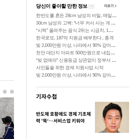
기자수첩
반도체 호황에도 경제 기초체
력 '뚝‘…서비스업 키워야