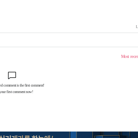
포착
하라 격파
다"
수수색(종
4%↑
침 준수"
수수색
태세 강