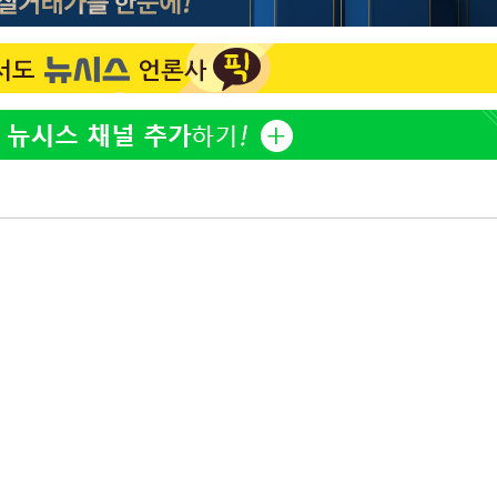
이승기 측 "차가원 전세금 
1
반환은 고도의 사기 수법
어"
벌 원해"
·당황'
정보석 "황정음 전 남편 
2
'
었는데…"
 혐의
아이유, 장기하 '별일 없
3
일상 공개
허지웅 "우리가 지지했던 
4
들었다"…형소법 개정에 
포착
김혜수 "우린 돈 받고 일
하라 격파
5
는 만큼 해내야"
다"
[속보]산업장관 "李정부,
6
정 전력 위해 불가피"
'아들아 요양원은 싫다'…
7
도 집 거주 희망