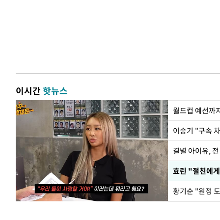
이시간
핫뉴스
월드컵 예선까지
이승기 "구속 차
결별 아이유, 전
효린 "절친에게
황기순 "원정 