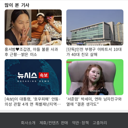
많이 본 기사
홍서범♥조갑경, 아들 불륜 사과
[단독]인천 부평구 아파트서 10대
후 근황…밝은 미소
가 40대 친모 살해
[속보]이 대통령, '호우피해' 안동·
'서준맘' 박세미, 연하 남자친구와
의성 관할 4개 면 특별재난지역
열애 "결혼 생각도"
선포
회사소개
제휴/컨텐츠 판매
약관·정책
고충처리