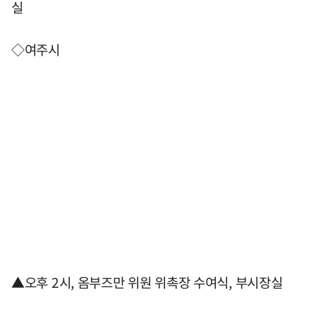
실
◇여주시
▲오후 2시, 옴부즈만 위원 위촉장 수여식, 부시장실