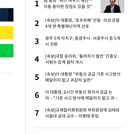
 사
與 황희 "버스 하우스 제안…
1
1
이동 용이한 장점도 있을 것"
경기 들여다보니…한
[속보]이 대통령, '호우피해' 안동·의성 관할
2
2
4개 면 특별재난지역 선포
 분기배당 결정…3
광주 5개 자치구, 동광주시·서광주시 등 5개
3
3
표
시 전환
75원 분기 배
[속보]국힘 윤리위, '돌려차기 발언' 진종오·
4
4
방안 확정"
서범수 징계 절차 개시
안…이동 용이한 장
[속보]이 대통령 "부동산 공급 기존 사고방식
5
5
매달리지 말고 과감히 실천"
…"배우가 내 길 아
이 대통령, 6시간 부동산 회의서 공급 논
6
6
의…"기존 사고 방식에 매달리지 말고 과감
히 실천"(종합)
 밥 사줘…상대 주장
[속보]규제합리화위원회 부위원장에 김태유
7
7
서울대 공대 교수…이병태 후임