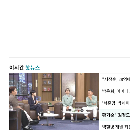
이시간
핫뉴스
"서장훈, 28억
방은희, 어머니 
'서준맘' 박세미
황기순 "원정도
백혈병 재발 최성