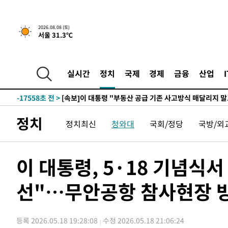
2026.08.08 (토)
1시간 전 >
[속보]규제합리화위원회 부위원장에 김태유 서울대 공대 교
서울 31.3℃
후임
-25108초 전 >
이강인, 폭염 속 AT마드리드 첫 훈련…80명 식사 대접까
-22247초 전 >
미 사업체 일자리, 7월에 2.3만개 순감하고 그 전 2개월 1
하향수정 (2보)
실시간
정치
국제
경제
금융
산업
-21695초 전 >
[속보] 미 사업체, 일자리 7월에 2.3만 개 줄어…실업률은
↓
-17558초 전 >
[속보]이 대통령 "부동산 공급 기존 사고방식 매달리지 
실천"
-16643초 전 >
이란, "오만과 '중앙 단일 루트' 합의…북쪽 인바운드·남
운드는 임시"
-8211초 전 >
"낮 기온 소폭 하락"…수도권 폭염중대경보, 폭염경보로 
정치
정치최신
청와대
국회/정당
국방/외
-8175초 전 >
[속보]이 대통령, '호우피해' 안동·의성 관할 4개 면 특별
포
-8138초 전 >
[단독]중수청 지원 검사들, 정원 초과 시 낮은 계급 임용…
갈 수도
이 대통령, 5·18 기념식서
-6109초 전 >
낮 최고 37도 찜통더위…곳곳 소나기·강원 많은 비[내일날
-4415초 전 >
SK하이닉스, 용인·청주 팹에 54조 투자…"AI 메모리 수요
선"…무안공항 참사현장 방
응"
-1271초 전 >
여자배구 이재영·이다영 자매, 아제르바이잔 투란VC 입단
-524초 전 >
외국인 심판 성 접대 7경기 들여다보니…한국 축구 '5승 2무
-258초 전 >
[속보]코스닥, 2.86포인트(0.36%) 내린 798.81마감
등록 2026.05.18 19:28:08
수정 2026.05.18 21:06:24