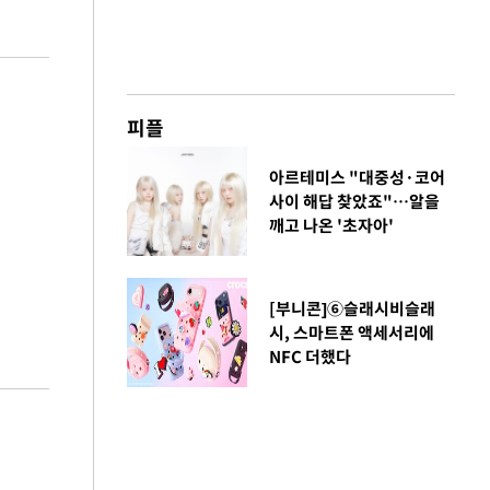
피플
아르테미스 "대중성·코어
사이 해답 찾았죠"…알을
깨고 나온 '초자아'
[부니콘]⑥슬래시비슬래
시, 스마트폰 액세서리에
NFC 더했다