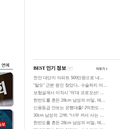
금융
…
두나무, 경찰청 '압수
 중
가상자산' 관리한다
연예