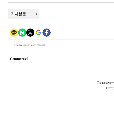
-211초 전 >
[속보]코스피, 6200선 약보합…0.60% 내린 6258.77에 
-191초 전 >
[속보]원·달러 환율, 7.7원 내린 1416.1원 마감
기사본문
-80초 전 >
[속보] 노원서 40.1도 관측…서울, 2018년 이후 첫 40도
47분 전 >
[속보]종합특검, '계엄 수용공간 확보' 신용해 前교정본부장 
1시간 전 >
외신들도 주목한 韓축구 파문…"국민적 공분에 수사 재개"
1시간 전 >
11시간 압수수색에 성접대 파문까지…'쑥대밭' 된 축구협회
1시간 전 >
[속보]규제합리화위원회 부위원장에 김태유 서울대 공대 교
후임
-25108초 전 >
이강인, 폭염 속 AT마드리드 첫 훈련…80명 식사 대접까
-22247초 전 >
미 사업체 일자리, 7월에 2.3만개 순감하고 그 전 2개월 1
하향수정 (2보)
-21695초 전 >
[속보] 미 사업체, 일자리 7월에 2.3만 개 줄어…실업률은
↓
-17558초 전 >
[속보]이 대통령 "부동산 공급 기존 사고방식 매달리지 
실천"
-16643초 전 >
이란, "오만과 '중앙 단일 루트' 합의…북쪽 인바운드·남
운드는 임시"
-8211초 전 >
"낮 기온 소폭 하락"…수도권 폭염중대경보, 폭염경보로 
-8175초 전 >
[속보]이 대통령, '호우피해' 안동·의성 관할 4개 면 특별
포
-8138초 전 >
[단독]중수청 지원 검사들, 정원 초과 시 낮은 계급 임용…
갈 수도
-6109초 전 >
낮 최고 37도 찜통더위…곳곳 소나기·강원 많은 비[내일날