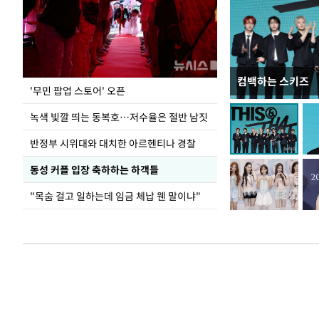
컴백하는 스키즈
지석천 뒤덮은 
'무민 팝업 스토어' 오픈
녹색 빛깔 띄는 동복호…저수율은 절반 남짓
반정부 시위대와 대치한 아르헨티나 경찰
동성 커플 입장 축하하는 하객들
"목숨 걸고 일하는데 임금 체납 웬 말이냐"