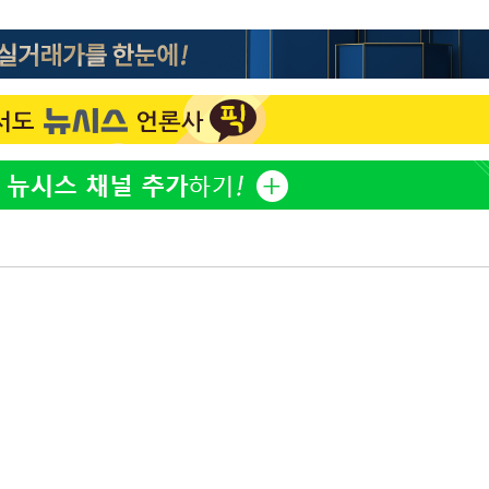
홍서범♥조갑경, 아들 불륜
1
 선제 대
과 후 근황…밝은 미소
'
외국인 심판 성 접대 7
2
국 축구 '5승 2무'
마쳐
SK하이닉스, 주당 375원
3
분기 중 추가 주주환원 발
[속보]SK하이닉스, 주당 3
4
기소
당…"3분기 중 주주환원 
與 황희 "버스 하우스 제
5
점도 있을 것"
수…이병태
최성원, 백혈병 두 번 투병
6
닌가 싶었다"
황정민 20년 팬 "내게도
7
틀리다 확신"