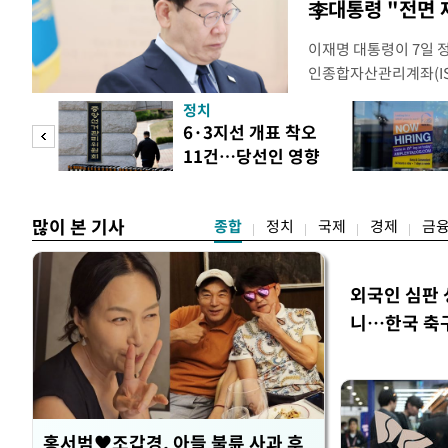
李대통령 "전면 
이재명 대통령이 7일 
인종합자산관리계좌(ISA
안'을 전면 재검토 할 
정치
들과의 상황 점검 회의에
 두
6·3지선 개표 착오
지법안을 둘러싼 투자자
11건…당선인 영향
았다. 이 자리에서 이 
 정도
없어
많이 본 기사
종합
정치
국제
경제
금
외국인 심판 
니…한국 축구 
홍서범♥조갑경, 아들 불륜 사과 후