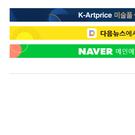
-4415초 전 >
SK하이닉스, 용인·청주 팹에 54조 투자…"AI 메모리 수요
응"
-1271초 전 >
여자배구 이재영·이다영 자매, 아제르바이잔 투란VC 입단
-524초 전 >
외국인 심판 성 접대 7경기 들여다보니…한국 축구 '5승 2무
-258초 전 >
[속보]코스닥, 2.86포인트(0.36%) 내린 798.81마감
-211초 전 >
[속보]코스피, 6200선 약보합…0.60% 내린 6258.77에 
-191초 전 >
[속보]원·달러 환율, 7.7원 내린 1416.1원 마감
-80초 전 >
[속보] 노원서 40.1도 관측…서울, 2018년 이후 첫 40도
47분 전 >
[속보]종합특검, '계엄 수용공간 확보' 신용해 前교정본부장 
1시간 전 >
외신들도 주목한 韓축구 파문…"국민적 공분에 수사 재개"
1시간 전 >
11시간 압수수색에 성접대 파문까지…'쑥대밭' 된 축구협회
1시간 전 >
[속보]규제합리화위원회 부위원장에 김태유 서울대 공대 교
후임