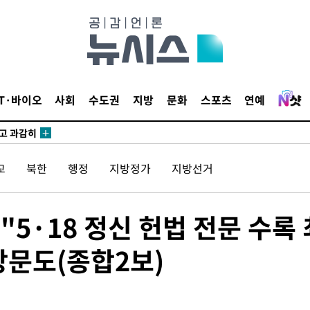
수…이병태
지(종합)
0.3만개
IT·바이오
사회
수도권
지방
문화
스포츠
연예
 4.1%로
말고 과감히
쪽 아웃바
하향
교
북한
행정
지방정가
지방선거
재난지역 선
희망지 못
 "5·18 정신 헌법 전문 수록 
씨]
 선제 대
문도(종합2보)
'