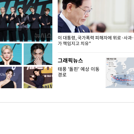
개구리밥
이 대통령, 국가폭력 피해자에 위로·사과
가 책임지고 치유"
그래픽뉴스
태풍 '돌핀' 예상 이동
경로