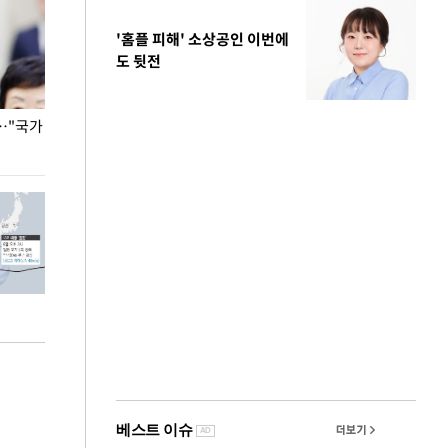
'홈플 피해' 소상공인 이번에
도 뒷전
…"국가
홈플러스, 67개 점포 가오픈… 13일 정식 개장
오세훈 서울시장,
환경 점검