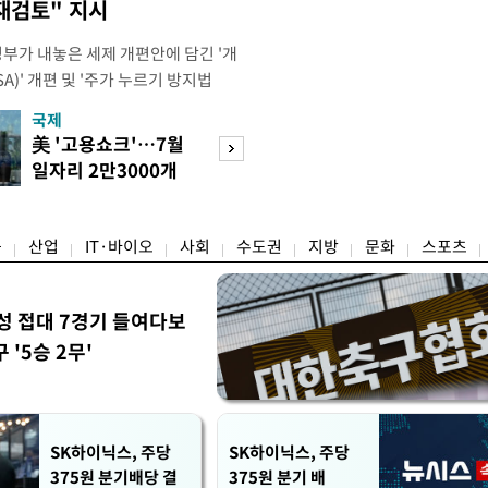
재검토" 지시
정부가 내놓은 세제 개편안에 담긴 '개
)' 개편 및 '주가 누르기 방지법
것을 지시했다. 이 대통령은 이날 참모
국제
경제
서 ISA 개편 방안 및 주가 누르기 방
美 '고용쇼크'…7월
수도권 고용 급랭
들의 반발 등에 대한 내용을 보고 받
일자리 2만3000개
전국 취업자 10명
대통령은 ISA 개편안과
감소
1명뿐
융
산업
IT·바이오
사회
수도권
지방
문화
스포츠
성 접대 7경기 들여다보
'5승 2무'
SK하이닉스, 주당
SK하이닉스, 주당
375원 분기배당 결
375원 분기 배