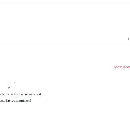
마쳐
기소
수…이병태
지(종합)
0.3만개
 4.1%로
말고 과감히
쪽 아웃바
하향
재난지역 선
희망지 못
씨]