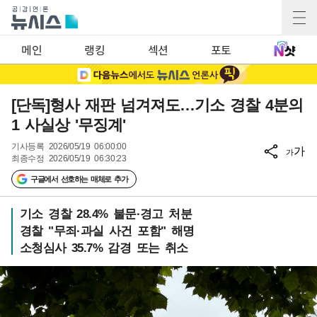
메인
랭킹
섹션
포토
[단독]형사 재판 넘겨져도…기소 경찰 4분의
1 사실상 '무징계'
기사등록
2026/05/19 06:00:00
가
가
최종수정
2026/05/19 06:30:23
구글에서 선호하는 매체로 추가
기소 경찰 28.4% 불문·경고 처분
경찰 "무죄·과실 사건 포함" 해명
소청심사 35.7% 감경 또는 취소