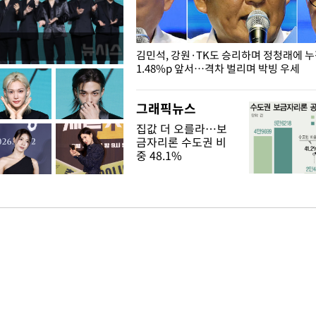
 드러난 홍제천…물고기 떼죽음
김민석, 강원·TK도 승리하며 정청래에 
1.48%p 앞서…격차 벌리며 박빙 우세
그래픽뉴스
집값 더 오를라…보
금자리론 수도권 비
중 48.1%