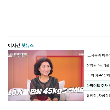
이시간
핫뉴스
'고지용과 이혼'
'마약 자숙' 유
유혜정, 자궁적