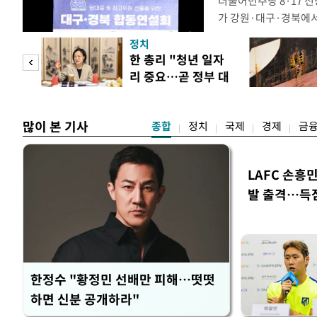
더불어민주당 8·17 
가 강원·대구·경북에
48.54%(1만8977
정치
를 1622표(4.14%p
만 피
한 총리 "청년 일자
·인천 권리당원 투표에
리 중요…곧 정부 대
적 합산(가중치 미반영)
공개
책"
많이 본 기사
종합
정치
국제
경제
금
LAFC 손흥
발 출격…득
한정수 "황정민 선배만 피해…떳떳
하면 신분 공개하라"