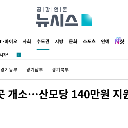
발로 부상
되길"
IT·바이오
사회
수도권
지방
문화
스포츠
연예
시작'
승리…정청래
청래
경기동부
경기남부
경기북부
청래 승리
7%·정청래
곳 개소…산모당 140만원 지
2%·김민석
0.30%
 차에 첫
'