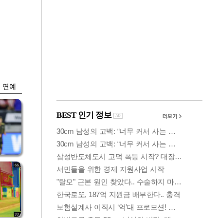
금융
박
변동성 커진 코스
연
피…거래대금 올해
최저
연예