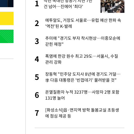
작년 국내선 항공기 지연 7만
1
1
라"
건 넘어…진에어 '최다'
톨루카전 선발 출
에투알도, 거장도 서울로…유럽 예산 한파 속
2
2
'역전'된 K-발레
마드리드 입단
추미애 "경기도 부자 착시현상…이중모순에
3
3
갇힌 재정"
'…열화상 카메라로 본
폭염에 한강 원수 최고 29도…서울시, 수질
4
4
관리 강화
"여기까지만 하자"
장동혁 "민주당 도지사 8년에 경기도 거덜…
5
5
李 다음 대통령은 '빈껍데기' 물려받을 것"
잔 정유시설서 화재
온열질환자 누적 3237명…사망자 2명 포함
6
6
131명 늘어
침묵…LAFC, 톨루
[화성소식]읍·면지역 방학 돌봄교실 초등생
7
7
에 점심 제공 등