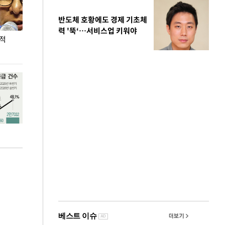
반도체 호황에도 경제 기초체
력 '뚝‘…서비스업 키워야
누적
용산·강남·서초 유휴부지까지…세제 이은 '영끌'
폭염 속 주말 풍
공급대책 윤곽