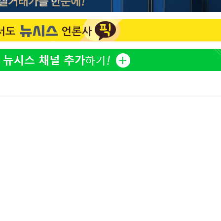
한정수 "황정민 선배만 피
1
0.30%
해…떳떳하면 신분 공개하
 차에 첫
LAFC 손흥민, 리그스컵 
2
격…득점포 재가동 도전
'
(종합)
이강인, 오늘 서울서 AT
3
식…'전례 없는 특급대우'
대우'
'여긴 20도, 저긴 50도
4
'온도차'
폭염 저감시설 '온도차'
제니, 동거 여부 물음에 
5
 밝혀
웃음
발로 부상
사우디 남서부 아람코 자
6
손흥민, 68분 뛰고 2경기 
7
카에 1-0 승리(종합)