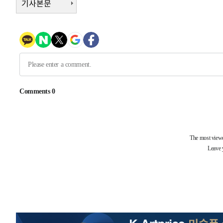
기사본문
-8388초 전 >
손흥민, 68분 뛰고 2경기 침묵…LAFC, 톨루카에 1-0 승리
-7660초 전 >
'2경기 연속 침묵' 손흥민, 톨루카전 68분만 뛰고 슈팅 0개
-6412초 전 >
이강인, 오늘 서울서 AT마드리드 입단식…'전례 없는 특급
1시간 전 >
'여긴 20도, 저긴 50도'…열화상 카메라로 본 폭염 저감시설 
2시간 전 >
콜롬비아 신임 우파 대통령 취임 하루만에 차량폭탄 폭발 사건
3시간 전 >
튀르키예 외무장관, "메카 3국 방위협정은 이란이 목표 아냐 "
4시간 전 >
이군이 불법 군시설 건설한 레바논 남부에서 레바논군 3명 폭
-32288초 전 >
네타냐후, 트럼프의 가자 평화 2차 15개조 평화안 '거부'
-28884초 전 >
이강인 ATM 입단식에 '상암벌 들썩'…"세계적인 선수 
-27880초 전 >
태풍 돌핀, 중 저장성 타이저우시 해안에 상륙 (1보)
-25226초 전 >
AT마드리드 데뷔 앞둔 이강인, 맨시티전 선발 대신 '벤치 
-23856초 전 >
[속보]與 강원·TK 당원투표 합산 김민석 48.54%로 
44.40%
-23190초 전 >
與 강원·TK 당원투표 합산 김민석 46.01%로 승리…정
44.53%
-23030초 전 >
[속보]與전대 권리당원투표…강원·경북 김민석, 대구 정
-22837초 전 >
[속보]與 당대표 경선, 경북 권리당원 투표 김민석 47.3
45.71%
-22739초 전 >
[속보]與 당대표 경선, 대구 권리당원 투표 정청래 47.8