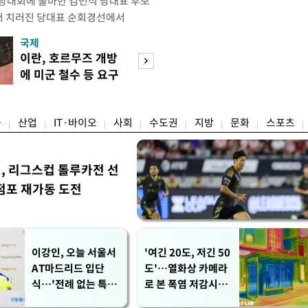
전당대회에 출마한 김민석 당대표 후보
서 치러진 당대표 순회경선에서
표)를 얻어 상대 경쟁주자인 정청래 후보
국제
경제
) 차로 제치고 1위를 차지했다. 전날 제주
이란, 호르무즈 개방
세제·토허제 엇
서도 김 후보가 앞섰다. 이에 따라 누
에 미군 철수 등 요구
자…실거주 유예 
에서도 김 후보(46.01%)가
장 검토
융
산업
IT·바이오
사회
수도권
지방
문화
스포츠
민, 리그스컵 톨루카전 선
점포 재가동 도전
이강인, 오늘 서울서
'여긴 20도, 저긴 50
AT마드리드 입단
도'…열화상 카메라
식…'전례 없는 특급
로 본 폭염 저감시설
대우'
'온도차'