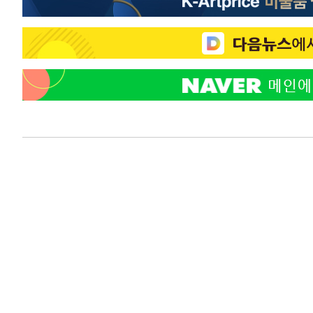
46.35%
-22536초 전 >
[속보]與 당대표 경선, 강원 권리당원 투표 김민석 승리…5
득표
-20454초 전 >
"일본축구협회, 대한축구협회 성 접대 의혹 심판 조사"
-13096초 전 >
[속보]장은수, KLPGA 제주삼다수 역전 우승…데뷔 10년
정상
-8461초 전 >
"얼마나 더웠으면"…안동 물길공원서 헤엄친 구렁이 '소동
-8388초 전 >
손흥민, 68분 뛰고 2경기 침묵…LAFC, 톨루카에 1-0 승리
-7660초 전 >
'2경기 연속 침묵' 손흥민, 톨루카전 68분만 뛰고 슈팅 0개
-6412초 전 >
이강인, 오늘 서울서 AT마드리드 입단식…'전례 없는 특급
1시간 전 >
'여긴 20도, 저긴 50도'…열화상 카메라로 본 폭염 저감시설 
2시간 전 >
콜롬비아 신임 우파 대통령 취임 하루만에 차량폭탄 폭발 사건
3시간 전 >
튀르키예 외무장관, "메카 3국 방위협정은 이란이 목표 아냐 "
4시간 전 >
이군이 불법 군시설 건설한 레바논 남부에서 레바논군 3명 폭