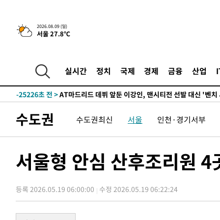
2026.08.09 (일)
4시간 전 >
이군이 불법 군시설 건설한 레바논 남부에서 레바논군 3명 폭
서울 27.8℃
-32288초 전 >
네타냐후, 트럼프의 가자 평화 2차 15개조 평화안 '거부'
-28884초 전 >
이강인 ATM 입단식에 '상암벌 들썩'…"세계적인 선수 
실시간
정치
국제
경제
금융
산업
-27880초 전 >
태풍 돌핀, 중 저장성 타이저우시 해안에 상륙 (1보)
-25226초 전 >
AT마드리드 데뷔 앞둔 이강인, 맨시티전 선발 대신 '벤치 
-23856초 전 >
[속보]與 강원·TK 당원투표 합산 김민석 48.54%로 
44.40%
-23190초 전 >
與 강원·TK 당원투표 합산 김민석 46.01%로 승리…정
수도권
수도권최신
서울
인천·경기서부
44.53%
-23030초 전 >
[속보]與전대 권리당원투표…강원·경북 김민석, 대구 정
-22837초 전 >
[속보]與 당대표 경선, 경북 권리당원 투표 김민석 47.3
서울형 안심 산후조리원 4
45.71%
-22739초 전 >
[속보]與 당대표 경선, 대구 권리당원 투표 정청래 47.8
46.35%
-22536초 전 >
[속보]與 당대표 경선, 강원 권리당원 투표 김민석 승리…5
득표
-20454초 전 >
"일본축구협회, 대한축구협회 성 접대 의혹 심판 조사"
등록 2026.05.19 06:00:00
수정 2026.05.19 06:22:24
-13096초 전 >
[속보]장은수, KLPGA 제주삼다수 역전 우승…데뷔 10년
정상
-8461초 전 >
"얼마나 더웠으면"…안동 물길공원서 헤엄친 구렁이 '소동