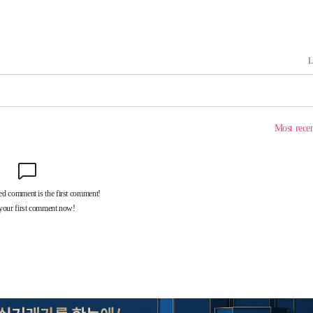
(종합)
대우'
'온도차'
 밝혀
발로 부상
되길"
시작'
승리…정청래
청래
청래 승리
7%·정청래
2%·김민석