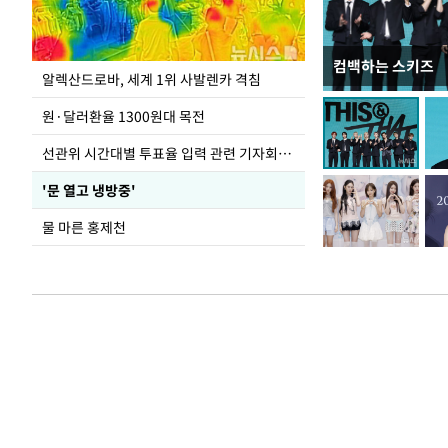
컴백하는 스키즈
극한 폭염에 바닥
알렉산드로바, 세계 1위 사발렌카 격침
도
원·달러환율 1300원대 목전
선관위 시간대별 투표율 입력 관련 기자회견하는 주진우 의원
'문 열고 냉방중'
물 마른 홍제천