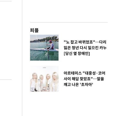
피플
"노 잡고 바뀌었죠"…다리
잃은 청년 다시 일으킨 카누
[당신 옆 장애인]
아르테미스 "대중성·코어
사이 해답 찾았죠"…알을
깨고 나온 '초자아'