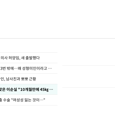
 의사 허양임, 새 출발했다
장영란 "쌍커풀 3번 밖에…왜 성형미인이라고 하냐"
아인, 남사친과 뽀뽀 근황
다이어트 주사 맞은 이순실 "10개월만에 45㎏ 감량"
출 수술 "여성성 잃는 것이…"