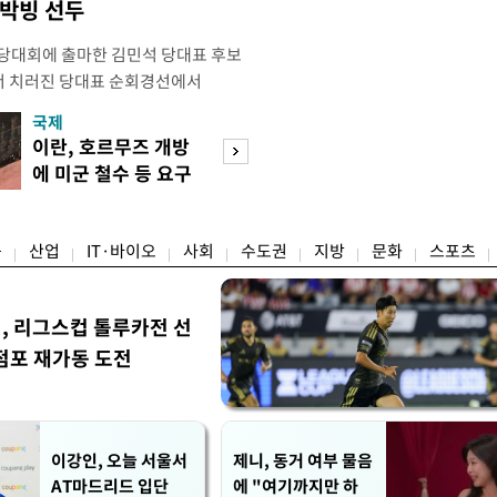
 박빙 선두
전당대회에 출마한 김민석 당대표 후보
서 치러진 당대표 순회경선에서
표)를 얻어 상대 경쟁주자인 정청래 후보
국제
경제
) 차로 제치고 1위를 차지했다. 전날 제주
이란, 호르무즈 개방
세제·토허제 엇
서도 김 후보가 앞섰다. 이에 따라 누
에 미군 철수 등 요구
자…실거주 유예 
에서도 김 후보(46.01%)가
장 검토
융
산업
IT·바이오
사회
수도권
지방
문화
스포츠
민, 리그스컵 톨루카전 선
점포 재가동 도전
이강인, 오늘 서울서
제니, 동거 여부 물음
AT마드리드 입단
에 "여기까지만 하