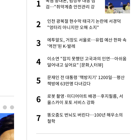
폭염 중대본, 범정부 대응 점
1
1
라"
검…"취약계층 안전관리 강
화"
톨루카전 선발 출
인천 광복절 현수막 태극기 논란에 서경덕
2
2
"엉터리 아니지만 오해 소지"
마드리드 입단
에투알도, 거장도 서울로…유럽 예산 한파 속
3
3
'역전'된 K-발레
"여기까지만 하자"
이소연 "잡지 못했던 고국과의 인연…아쉬움
4
4
덜어내고 싶어요" [문화人터뷰]
'…열화상 카메라로 본
문재인 전 대통령 '책방지기' 1200일…평산
5
5
책방에 63만명 다녀갔다
잔 정유시설서 화재
로봇 촬영·미디어아트 배경…후지필름, 서
6
6
울스카이 포토 서비스 강화
침묵…LAFC, 톨루
똥오줌도 번뇌도 버린다…100년 해우소의
7
7
철학