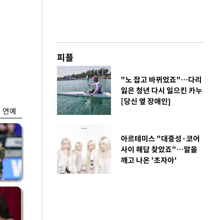
금융
피플
박
변동성 커진 코스
연
피…거래대금 올해
"노 잡고 바뀌었죠"…다리
최저
잃은 청년 다시 일으킨 카누
[당신 옆 장애인]
연예
아르테미스 "대중성·코어
사이 해답 찾았죠"…알을
깨고 나온 '초자아'