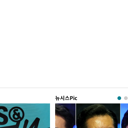
한정수 "황정민 선배만 피
1
해…떳떳하면 신분 공개하
2%·김민석
0.30%
LAFC 손흥민, 리그스컵 
2
격…득점포 재가동 도전
차에 첫 정
이강인, 오늘 서울서 AT
3
'
식…'전례 없는 특급대우'
(종합)
제니, 동거 여부 물음에 
4
웃음
대우'
'여긴 20도, 저긴 50도
'온도차'
5
폭염 저감시설 '온도차'
사우디 남서부 아람코 자
6
뉴시스Pic
손흥민, 68분 뛰고 2경기 
7
카에 1-0 승리(종합)