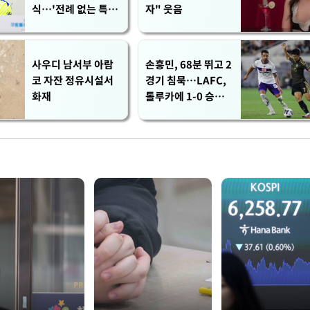
식…'전례 없는 특급
자" 웃음
대우'
사우디 남서부 아람
손흥민, 68분 뛰고 2
코 자잔 정유시설서
경기 침묵…LAFC,
화재
톨루카에 1-0 승리
(종합)