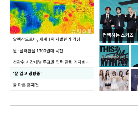
컴백하는 스키즈
극한 폭염에 바닥
알렉산드로바, 세계 1위 사발렌카 격침
도
원·달러환율 1300원대 목전
선관위 시간대별 투표율 입력 관련 기자회견하는 주진우 의원
'문 열고 냉방중'
물 마른 홍제천