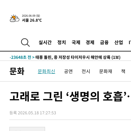
3시간 전 >
콜롬비아 신임 우파 대통령 취임 하루만에 차량폭탄 폭발 사건
2026.08.09 (일)
서울 26.8℃
-30490초 전 >
'AT마드리드 7번' 이강인, 맨시티 상대로 비공식 데뷔전
-29992초 전 >
[속보]'AT마드리드 7번' 이강인, 맨시티 상대로 비공식 
-28056초 전 >
네타냐후, 트럼프의 가자 평화 2차 15개조 평화안 '거부'
실시간
정치
국제
경제
금융
산업
-24652초 전 >
이강인 ATM 입단식에 '상암벌 들썩'…"세계적인 선수 
-23648초 전 >
태풍 돌핀, 중 저장성 타이저우시 해안에 상륙 (1보)
-20994초 전 >
AT마드리드 데뷔 앞둔 이강인, 맨시티전 선발 대신 '벤치 
문화
문화최신
공연
전시
문화재
책
-19624초 전 >
[속보]與 강원·TK 당원투표 합산 김민석 48.54%로 
44.40%
-18958초 전 >
與 강원·TK 당원투표 합산 김민석 46.01%로 승리…정
44.53%
-18798초 전 >
[속보]與전대 권리당원투표…강원·경북 김민석, 대구 정
고래로 그린 ‘생명의 호흡’
-18605초 전 >
[속보]與 당대표 경선, 경북 권리당원 투표 김민석 47.3
45.71%
-18507초 전 >
[속보]與 당대표 경선, 대구 권리당원 투표 정청래 47.8
46.35%
등록 2026.05.18 17:27:53
-18304초 전 >
[속보]與 당대표 경선, 강원 권리당원 투표 김민석 승리…5
득표
-16222초 전 >
"일본축구협회, 대한축구협회 성 접대 의혹 심판 조사"
-8864초 전 >
[속보]장은수, KLPGA 제주삼다수 역전 우승…데뷔 10년 