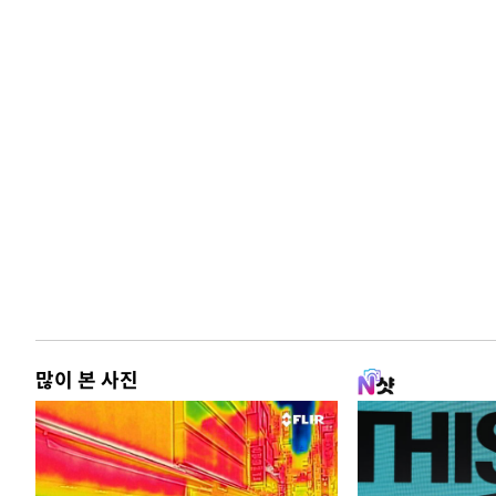
45.71%
-18507초 전 >
[속보]與 당대표 경선, 대구 권리당원 투표 정청래 47.8
46.35%
-18304초 전 >
[속보]與 당대표 경선, 강원 권리당원 투표 김민석 승리…5
득표
-16222초 전 >
"일본축구협회, 대한축구협회 성 접대 의혹 심판 조사"
-8864초 전 >
[속보]장은수, KLPGA 제주삼다수 역전 우승…데뷔 10년 
상
-4229초 전 >
"얼마나 더웠으면"…안동 물길공원서 헤엄친 구렁이 '소동
-4156초 전 >
손흥민, 68분 뛰고 2경기 침묵…LAFC, 톨루카에 1-0 승리
-3428초 전 >
'2경기 연속 침묵' 손흥민, 톨루카전 68분만 뛰고 슈팅 0개
-2180초 전 >
이강인, 오늘 서울서 AT마드리드 입단식…'전례 없는 특급
3시간 전 >
'여긴 20도, 저긴 50도'…열화상 카메라로 본 폭염 저감시설 
3시간 전 >
콜롬비아 신임 우파 대통령 취임 하루만에 차량폭탄 폭발 사건
많이 본 사진