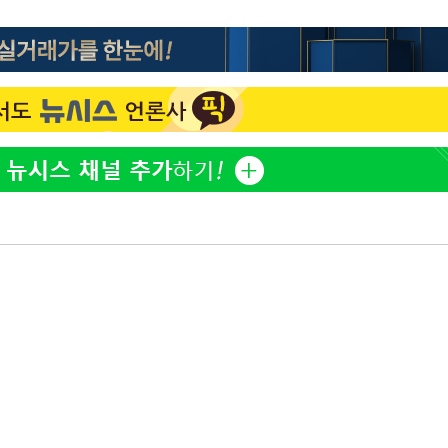
'
(종합)
대우'
'온도차'
데뷔전
되길"
시작'
승리…정청래
청래
청래 승리
7%·정청래