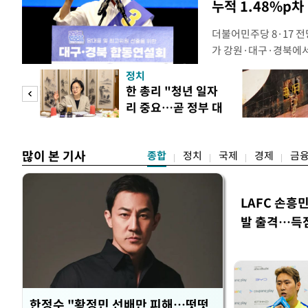
누적 1.48%p차
더불어민주당 8·17 
가 강원·대구·경북에
48.54%(1만8977
정치
를 1622표(4.14%p
만 피
한 총리 "청년 일자
·인천 권리당원 투표에
리 중요…곧 정부 대
적 합산(가중치 미반영)
공개
책"
많이 본 기사
종합
정치
국제
경제
금
LAFC 손흥
발 출격…득
한정수 "황정민 선배만 피해…떳떳