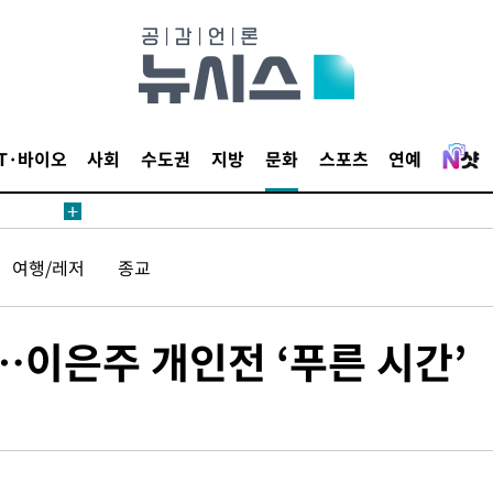
데뷔전
IT·바이오
사회
수도권
지방
문화
스포츠
연예
되길"
시작'
여행/레저
종교
승리…정청래
청래
청래 승리
…이은주 개인전 ‘푸른 시간’
7%·정청래
2%·김민석
0.30%
차에 첫 정