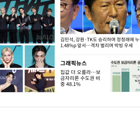
 드러난 홍제천…물고기 떼죽음
김민석, 강원·TK도 승리하며 정청래에 
1.48%p 앞서…격차 벌리며 박빙 우세
그래픽뉴스
집값 더 오를라…보
금자리론 수도권 비
중 48.1%