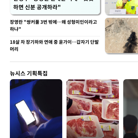
하면 신분 공개하라"
장영란 "쌍커풀 3번 밖에…왜 성형미인이라고
하냐"
18살 차 장기하와 연애 중 윤가이…갑자기 단발
머리
뉴시스 기획특집