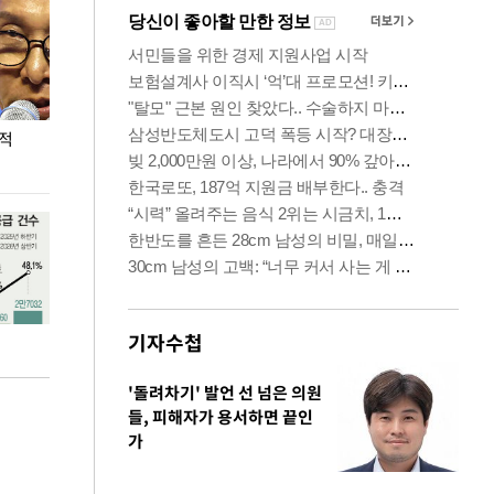
누적
용산·강남·서초 유휴부지까지…세제 이은 '영끌'
폭염 속 주말 풍
공급대책 윤곽
기자수첩
'돌려차기' 발언 선 넘은 의원
들, 피해자가 용서하면 끝인
가