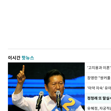
이시간
핫뉴스
'고지용과 이혼'
'마약 자숙' 유
정청래 또 말실수
유혜정, 자궁적