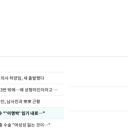
 의사 허양임, 새 출발했다
장영란 "쌍커풀 3번 밖에…왜 성형미인이라고 하냐"
아인, 남사친과 뽀뽀 근황
 "'이명박' 임기 내로…"
출 수술 "여성성 잃는 것이…"