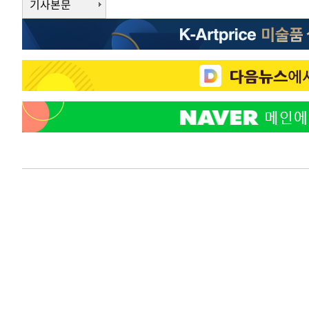
기사본문
상
-4229초 전 >
"얼마나 더웠으면"…안동 물길공원서 헤엄친 구렁이 '소동
-4156초 전 >
손흥민, 68분 뛰고 2경기 침묵…LAFC, 톨루카에 1-0 승리
-3428초 전 >
'2경기 연속 침묵' 손흥민, 톨루카전 68분만 뛰고 슈팅 0개
-2180초 전 >
이강인, 오늘 서울서 AT마드리드 입단식…'전례 없는 특급
3시간 전 >
'여긴 20도, 저긴 50도'…열화상 카메라로 본 폭염 저감시설 
3시간 전 >
콜롬비아 신임 우파 대통령 취임 하루만에 차량폭탄 폭발 사건
-30490초 전 >
'AT마드리드 7번' 이강인, 맨시티 상대로 비공식 데뷔전
-29992초 전 >
[속보]'AT마드리드 7번' 이강인, 맨시티 상대로 비공식 
-28056초 전 >
네타냐후, 트럼프의 가자 평화 2차 15개조 평화안 '거부'
-24652초 전 >
이강인 ATM 입단식에 '상암벌 들썩'…"세계적인 선수 
-23648초 전 >
태풍 돌핀, 중 저장성 타이저우시 해안에 상륙 (1보)
-20994초 전 >
AT마드리드 데뷔 앞둔 이강인, 맨시티전 선발 대신 '벤치 
-19624초 전 >
[속보]與 강원·TK 당원투표 합산 김민석 48.54%로 
44.40%
-18958초 전 >
與 강원·TK 당원투표 합산 김민석 46.01%로 승리…정
44.53%
-18798초 전 >
[속보]與전대 권리당원투표…강원·경북 김민석, 대구 정
-18605초 전 >
[속보]與 당대표 경선, 경북 권리당원 투표 김민석 47.3